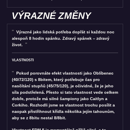
VÝRAZNÉ ZMĚNY
Výrazné jako lidská potřeba dopřát si každou noc
alespoň 8 hodin spánku. Zdravý spánek – zdravý
život.
VLASTNOSTI
Pokud porovnáte efekt vlastnosti jako Oblíbenec
(40/72/120) s 8bitem, který potřebuje čas pro
nasčítání stupňů (45/75/120), je očividné, že je jeho
síla podstřelená. Přesto si tato vlastnost vede celkem
dobře, protože má silné šampiony jako Caitlyn a
Corkiho. Rozhodli jsme se vlastnost trochu posílit a
naopak přistřihnout křídla několika jejím tahounům,
aby se z 8bitu nestal 8/8bit.
Vlastnost EDM 5 je momentálně příliš silná, a to