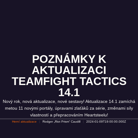
POZNÁMKY K
AKTUALIZACI
TEAMFIGHT TACTICS
14.1
Nový rok, nová aktualizace, nové sestavy! Aktualizace 14.1 zamíchá
metou 11 novými portály, úpravami zlaťáků za série, změnami síly
vlastností a přepracováním Heartsteelu!
Herní aktualizace
Rodger „Riot Prism“ Caudill
2024-01-09T19:00:00.000Z