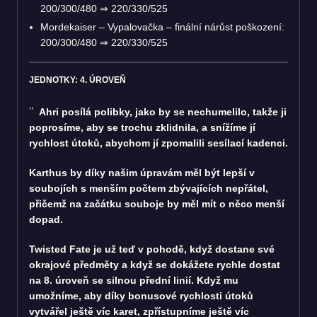
200/300/480 ⇒ 220/330/525
Mordekaiser – Vypalovačka – finální nárůst poškození:
200/300/480 ⇒ 220/330/525
JEDNOTKY: 4. ÚROVEŇ
Ahri posílá polibky, jako by se nechumelilo, takže ji
poprosíme, aby se trochu zklidnila, a snížíme jí
rychlost útoků, abychom jí zpomalili sesílací kadenci.
Karthus by díky našim úpravám měl být lepší v
soubojích s menším počtem zbývajících nepřátel,
přičemž na začátku souboje by měl mít o něco menší
dopad.
Twisted Fate je už teď v pohodě, když dostane své
okrajové předměty a když se dokážete rychle dostat
na 8. úroveň se silnou přední linií. Když mu
umožníme, aby díky bonusové rychlosti útoků
vytvářel ještě víc karet, zpřístupníme ještě víc