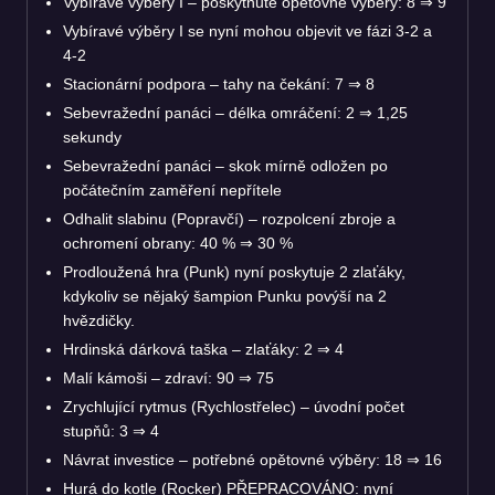
Vybíravé výběry I – poskytnuté opětovné výběry: 8 ⇒ 9
Vybíravé výběry I se nyní mohou objevit ve fázi 3-2 a
4-2
Stacionární podpora – tahy na čekání: 7 ⇒ 8
Sebevražední panáci – délka omráčení: 2 ⇒ 1,25
sekundy
Sebevražední panáci – skok mírně odložen po
počátečním zaměření nepřítele
Odhalit slabinu (Popravčí) – rozpolcení zbroje a
ochromení obrany: 40 % ⇒ 30 %
Prodloužená hra (Punk) nyní poskytuje 2 zlaťáky,
kdykoliv se nějaký šampion Punku povýší na 2
hvězdičky.
Hrdinská dárková taška – zlaťáky: 2 ⇒ 4
Malí kámoši – zdraví: 90 ⇒ 75
Zrychlující rytmus (Rychlostřelec) – úvodní počet
stupňů: 3 ⇒ 4
Návrat investice – potřebné opětovné výběry: 18 ⇒ 16
Hurá do kotle (Rocker) PŘEPRACOVÁNO: nyní