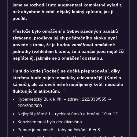
jsme se rozhodli tuto augmentaci kompletně vyřadit,
než abychom hledali nějaký laciný způsob, jak ji
posílit.
Přestože bylo omráčení u Sebevražedných panáků
zkráceno, prodleva jejich počátečního skoku nyní
povede k tomu, že je budou zaměřovat omráčené
jednotky (vzhledem k tomu, že ti panáci jsou nejbližší
nepřátelé), jakmile se z omráčení dostanou.
Hurá do kotle (Rocker) se dočká přepracování, díky
kterému bude nejen tematicky relevantnější (Kotel s
kámoši), ale zároveň méně nepříjemný kvůli neustále
fluktuujícím atributům.
Kybernetický Bulk I/II/III – zdraví: 222/333/555 ⇒
200/300/500
Nejlepší přátelé I – rychlost útoků a brnění: 10 ⇒ 12
Konzistentnost byla deaktivována
Pomoc je na cestě – tahy na čekání: 6 ⇒ 8