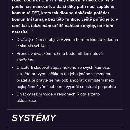
podle nás nemožné, a další díky patří naší zapálené
komunitě TFT, která tak dlouho dokázala pořádat
komunitní turnaje bez této funkce. Ještě pořád je to v
rané fázi, takže nám určitě nahlaste chyby, na které
narazíte.
Divácký režim se objeví v živém herním klientu 9. ledna
v aktualizaci 14.1.
Přenos v diváckém režimu bude mít 1minutové
zpoždění.
Chcete-li sledovat zápas někoho ze svých kámošů,
klikněte pravým tlačítkem na jeho jméno v seznamu
přátel a připravte se mu poblahopřát k umístění mezi
nejlepšími čtyřmi nebo mu vyjádřit soustrast po prohře.
Divácký režim vyjde v regionech Riotu s touto
aktualizací.
SYSTÉMY