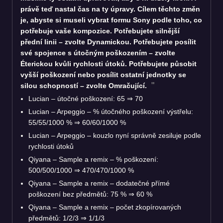
právě teď nastal čas na ty úpravy. Cílem těchto změn
je, abyste si museli vybrat formu Sony podle toho, co
potřebuje vaše kompozice. Potřebujete silnější
přední linii – zvolte Dynamickou. Potřebujete posílit
své spojence s útočným poškozením – zvolte
Éterickou kvůli rychlosti útoků. Potřebujete působit
vyšší poškození nebo posílit ostatní jednotky se
silou schopností – zvolte Omračující.
Lucian – útočné poškození: 65 ⇒ 70
Lucian – Arpeggio – % útočného poškození výstřelu:
55/55/1000 % ⇒ 60/60/1000 %
Lucian – Arpeggio – kouzlo nyní správně zesiluje podle
rychlosti útoků
Qiyana – Sample a remix – % poškození:
500/500/1000 ⇒ 470/470/1000 %
Qiyana – Sample a remix – dodatečné přímé
poškození bez předmětů: 75 % ⇒ 60 %
Qiyana – Sample a remix – počet zkopírovaných
předmětů: 1/2/3 ⇒ 1/1/3