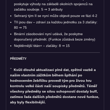
poskytuje výhody na základě okolních spojenců na
začátku souboje. 5 ⇒ 3 atributy
Sehraný tým II se nyní může objevit pouze ve fázi 4-2
Tři jsou dav – zdraví za každou jednotku za 3 zlaťáky:
80 ⇒ 75
Binární zásobování nyní udává, že poskytne
doporučený předmět. (Funkce zůstává beze změny)
Nejtitěrnější titán+ – zlaťáky: 8 ⇒ 15
PŘEDMĚTY
Kvůli dlouhé aktualizaci plné dat, zpětné vazbě a
našim vlastním zážitkům během šplhání po
hodnoceném žebříčku provedl tým pro živou hru
kontrolu velké části naší soupisky předmětů. Téměř
všechny předměty se silou schopností dostaly buff,
zatímco řada dalších předmětů dostane nové funkce,
aby byly flexibilnější.