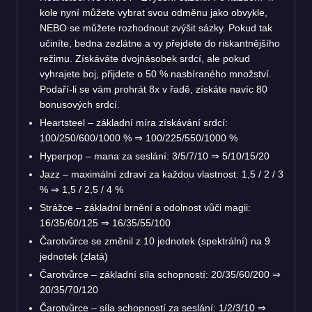
kole nyní můžete vybrat svou odměnu jako obvykle,
NEBO se můžete rozhodnout zvýšit sázky. Pokud tak
učiníte, bedna zezlátne a vy přejdete do riskantnějšího
režimu. Získáváte dvojnásobek srdcí, ale pokud
vyhrajete boj, přijdete o 50 % nasbíraného množství.
Podaří-li se vám prohrát 8x v řadě, získáte navíc 80
bonusových srdcí.
Heartsteel – základní míra získávání srdcí:
100/250/600/1000 % ⇒ 100/225/550/1000 %
Hyperpop – mana za seslání: 3/5/7/10 ⇒ 5/10/15/20
Jazz – maximální zdraví za každou vlastnost: 1,5 / 2 / 3
% ⇒ 1,5 / 2,5 / 4 %
Strážce – základní brnění a odolnost vůči magii:
16/35/60/125 ⇒ 16/35/55/100
Čarotvůrce se změnil z 10 jednotek (spektrální) na 9
jednotek (zlatá)
Čarotvůrce – základní síla schopností: 20/35/60/200 ⇒
20/35/70/120
Čarotvůrce – síla schopností za seslání: 1/2/3/10 ⇒