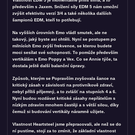
především s Jaxem. Snížení síly EDM 5 nám umožní
zvýšit efektivitu verzí 3/4 a také několika dalších
šampionů EDM, kteří to potřebují.
Na vyšších úrovních Emo vládl smutek, ale ne
takový, jaký byste asi chtěli. Nyní se postupem po
milnících Emo zvýší frekvence, se kterou budete
moci sesílat své schopnosti. To pomůže především
vertikálám s Emo Poppy a Vex. Co se Annie týče, ta
dostala ještě další balanční úpravy.
Způsob, kterým se Popravčím zvyšovala šance na
kritický zásah v závislosti na protivníkově zdraví,
nebyl příliš příjemný, a to zvlášť na stupních 4 a 6.
Nyní budou rozdávat kritické zásahy nepřátelům s
nízkým zdravím mnohem častěji a s větší silou, díky
čemuž si budování vertikály náramně užijete.
Vlastnost Heartsteel jsme přepracovali, ale než se do
ní pustíme, stojí za to zmínit, že základní vlastnost