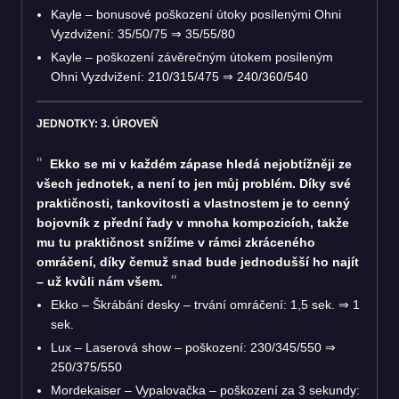
Kayle – bonusové poškození útoky posílenými Ohni
Vyzdvižení: 35/50/75 ⇒ 35/55/80
Kayle – poškození závěrečným útokem posíleným
Ohni Vyzdvižení: 210/315/475 ⇒ 240/360/540
JEDNOTKY: 3. ÚROVEŇ
Ekko se mi v každém zápase hledá nejobtížněji ze
všech jednotek, a není to jen můj problém. Díky své
praktičnosti, tankovitosti a vlastnostem je to cenný
bojovník z přední řady v mnoha kompozicích, takže
mu tu praktičnost snížíme v rámci zkráceného
omráčení, díky čemuž snad bude jednodušší ho najít
– už kvůli nám všem.
Ekko – Škrábání desky – trvání omráčení: 1,5 sek. ⇒ 1
sek.
Lux – Laserová show – poškození: 230/345/550 ⇒
250/375/550
Mordekaiser – Vypalovačka – poškození za 3 sekundy: