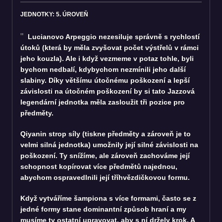
JEDNOTKY: 5. ÚROVEŇ
Lucianovo Arpeggio nezesiluje správně s rychlostí
útoků (která by měla zvyšovat počet výstřelů v rámci
jeho kouzla). Ale i když vezmeme v potaz tohle, byli
bychom nedbalí, kdybychom nezmínili jeho další
slabiny. Díky většímu útočnému poškození a lepší
závislosti na útočném poškození by si tato Jazzová
legendární jednotka měla zasloužit tři pozice pro
předměty.
Qiyanin strop síly (tiskne předměty a zároveň je to
velmi silná jednotka) umožnily její silné závislosti na
poškození. Ty snížíme, ale zároveň zachováme její
schopnost kopírovat více předmětů najednou,
abychom ospravedlnili její tříhvězdičkovou formu.
Když vytváříme šampiona s více formami, často se z
jedné formy stane dominantní způsob hraní a my
musíme ty ostatní upravovat, aby s ní držely krok. A