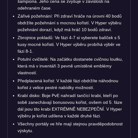
šampiona. Jeho cena se zvyšuje v závislosti na
odehraném čase.
Zářivé požehnání: Při zdraví hráče na úrovni 40 bodů
obdržíte požehnání s mocnou kořistí. V Hyper výběru
požehnání dorazí, když má hráč 10 bodů zdraví.
Zbrojnice pokladů: Ve fázi 4-7 si vyberete balíček s 5
kusy mocné kořisti. V Hyper výběru probíhá výběr ve
fázi 8-1.
Potulní cvičitelé: Na začátku dostanete cvičnou loutku,
která má v inventáři 3 pevně umístěné emblémy
vlastností.
Předplacená kořist: V každé fázi obdržíte náhodnou
kořist z velice pestré nabídky možností.
Krabí disko: Boje PvE nahradí tančící krabi, kteří po
sobě zanechávají bonusovou kořist, ovšem od 5. fáze
dál jsou tito krabi EXTRÉMNĚ NEBEZPEČNÍ. V Hyper
výběru je kořist udílena v každé druhé fázi.
Všechny portály ve hře mají stejnou pravděpodobnost
výskytu.