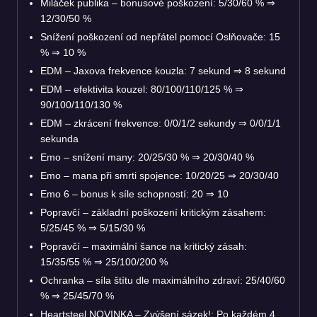
Miláček publika – bonusové poškození: 5/30/60 % ⇒
12/30/50 %
Snížení poškození od nepřátel pomocí Oslňovače: 15
% ⇒ 10 %
EDM – Jaxova frekvence kouzla: 7 sekund ⇒ 8 sekund
EDM – efektivita kouzel: 80/100/110/125 % ⇒
90/100/110/130 %
EDM – zkrácení frekvence: 0/0/1/2 sekundy ⇒ 0/0/1/1
sekunda
Emo – snížení many: 20/25/30 % ⇒ 20/30/40 %
Emo – mana při smrti spojence: 10/20/25 ⇒ 20/30/40
Emo 6 – bonus k síle schopností: 20 ⇒ 10
Popravčí – základní poškození kritickým zásahem:
5/25/45 % ⇒ 5/15/30 %
Popravčí – maximální šance na kritický zásah:
15/35/55 % ⇒ 25/100/200 %
Ochranka – síla štítu dle maximálního zdraví: 25/40/60
% ⇒ 25/45/70 %
Heartsteel NOVINKA – Zvýšení sázek!: Po každém 4.