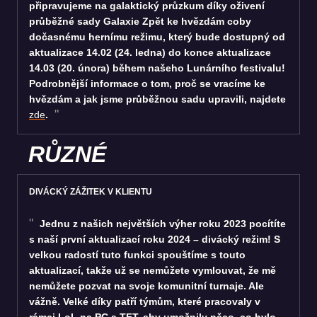
připravujeme na galaktický průzkum díky oživení
průběžné sady Galaxie Zpět ke hvězdám coby
dočasnému hernímu režimu, který bude dostupný od
aktualizace 14.02 (24. ledna) do konce aktualizace
14.03 (20. února) během našeho Lunárního festivalu!
Podrobnější informace o tom, proč se vracíme ke
hvězdám a jak jsme průběžnou sadu upravili, najdete
zde
.
RŮZNÉ
DIVÁCKÝ ZÁŽITEK V KLIENTU
Jednu z našich největších výher roku 2023 pocítíte
s naší první aktualizací roku 2024 – divácký režim! S
velkou radostí tuto funkci spouštíme s touto
aktualizací, takže už se nemůžete vymlouvat, že mě
nemůžete pozvat na svoje komunitní turnaje. Ale
vážně. Velké díky patří týmům, které pracovaly v
rámci LoL na PC a TFT, aby umožnily něco, co bylo