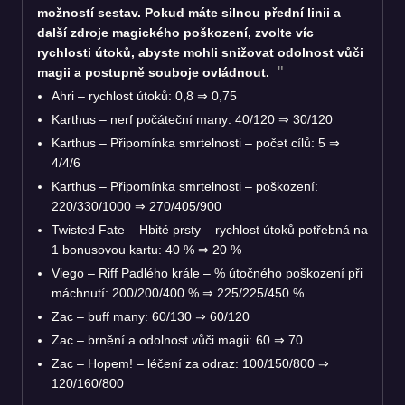
možností sestav. Pokud máte silnou přední linii a
další zdroje magického poškození, zvolte víc
rychlosti útoků, abyste mohli snižovat odolnost vůči
magii a postupně souboje ovládnout.
Ahri – rychlost útoků: 0,8 ⇒ 0,75
Karthus – nerf počáteční many: 40/120 ⇒ 30/120
Karthus – Připomínka smrtelnosti – počet cílů: 5 ⇒
4/4/6
Karthus – Připomínka smrtelnosti – poškození:
220/330/1000 ⇒ 270/405/900
Twisted Fate – Hbité prsty – rychlost útoků potřebná na
1 bonusovou kartu: 40 % ⇒ 20 %
Viego – Riff Padlého krále – % útočného poškození při
máchnutí: 200/200/400 % ⇒ 225/225/450 %
Zac – buff many: 60/130 ⇒ 60/120
Zac – brnění a odolnost vůči magii: 60 ⇒ 70
Zac – Hopem! – léčení za odraz: 100/150/800 ⇒
120/160/800