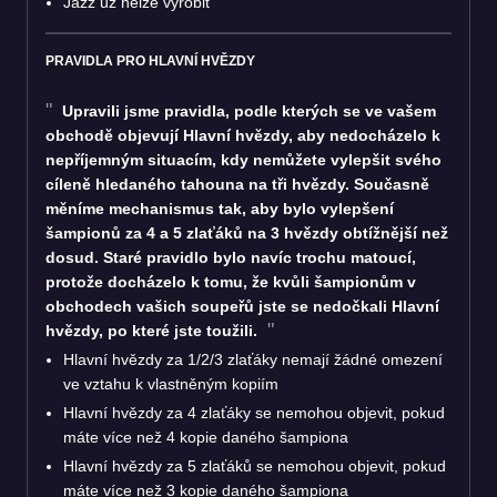
Jazz už nelze vyrobit
PRAVIDLA PRO HLAVNÍ HVĚZDY
Upravili jsme pravidla, podle kterých se ve vašem
obchodě objevují Hlavní hvězdy, aby nedocházelo k
nepříjemným situacím, kdy nemůžete vylepšit svého
cíleně hledaného tahouna na tři hvězdy. Současně
měníme mechanismus tak, aby bylo vylepšení
šampionů za 4 a 5 zlaťáků na 3 hvězdy obtížnější než
dosud. Staré pravidlo bylo navíc trochu matoucí,
protože docházelo k tomu, že kvůli šampionům v
obchodech vašich soupeřů jste se nedočkali Hlavní
hvězdy, po které jste toužili.
Hlavní hvězdy za 1/2/3 zlaťáky nemají žádné omezení
ve vztahu k vlastněným kopiím
Hlavní hvězdy za 4 zlaťáky se nemohou objevit, pokud
máte více než 4 kopie daného šampiona
Hlavní hvězdy za 5 zlaťáků se nemohou objevit, pokud
máte více než 3 kopie daného šampiona