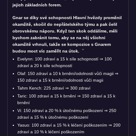
jejich základních forem.
Gnar se díky své schopnosti Hlavní hvězdy proměnil
okamžitě, skočil do nepřátelského týmu a pak čelil
obrovskému náporu. Když ten skok oddálíme, měli
bychom zabránit tomu, aby se na něj všichni
okamžitě vrhnuli, takže se kompozice s Gnarem
budou moct víc zaměřit na útok.
Evelynn: 100 zdraví a 15 k síle schopností ⇒ 100
zdraví a 20 k síle schopností
Olaf: 150 zdraví a 10 k brnění/odolnosti vůči magii ⇒
150 zdraví a 15 k brnění/odolnosti vůči magii
Tahm Kench: 225 zdraví ⇒ 300 zdraví
Taric: 100 zdraví a 15 k brnění ⇒ 150 zdraví a 15 k
brnění
Vi: 150 zdraví a 20 % k útočnému poškození ⇒ 250
zdraví a 15 % k útočnému poškození
Yasuo: 100 zdraví a 15 % k léčení poškozením ⇒ 200
zdraví a 10 % k léčení poškozením