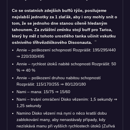
Co se ostatních zdejších buffů týče, posilujeme
nejslabší jednotky za 1 zlaťák, aby i ony mohly snít o
tom, že se jednoho dne stanou cíleně hledaným
tahounem. Za zvláštní zmínku stojí buff pro Tarica,
který by měl z tohoto urostlého tanka učinit vskutku
oslnivého tříhvězdičkového Disconauta.
Annie – poškození schopností Rozprášit: 195/295/440
⇒ 220/330/495
Annie – rychlost útoků nabité schopnosti Rozprášit: 50
% ⇒ 40 %
Annie – poškození druhou nabitou schopností
Rozprášit: 115/170/255 ⇒ 80/120/180
Nami – mana: 15/75 ⇒ 15/60
Nami – trvání omráčení Disko vězením: 1,5 sekundy ⇒
1,25 sekundy
Namino Disko vězení má nyní o něco kratší dobu
zablokování many, aby nenastávaly případy, kdy
nezískává manu při vyšších rychlostech útoků (Zuřivá