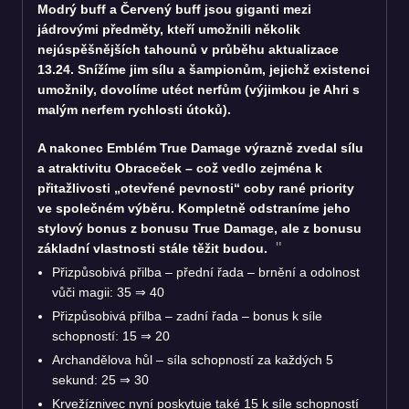
Modrý buff a Červený buff jsou giganti mezi
jádrovými předměty, kteří umožnili několik
nejúspěšnějších tahounů v průběhu aktualizace
13.24. Snížíme jim sílu a šampionům, jejichž existenci
umožnily, dovolíme utéct nerfům (výjimkou je Ahri s
malým nerfem rychlosti útoků).
A nakonec Emblém True Damage výrazně zvedal sílu
a atraktivitu Obraceček – což vedlo zejména k
přitažlivosti „otevřené pevnosti“ coby rané priority
ve společném výběru. Kompletně odstraníme jeho
stylový bonus z bonusu True Damage, ale z bonusu
základní vlastnosti stále těžit budou.
Přizpůsobivá přilba – přední řada – brnění a odolnost
vůči magii: 35 ⇒ 40
Přizpůsobivá přilba – zadní řada – bonus k síle
schopností: 15 ⇒ 20
Archandělova hůl – síla schopností za každých 5
sekund: 25 ⇒ 30
Krvežíznivec nyní poskytuje také 15 k síle schopností