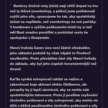
Bardovy útočné noty (túút) mají větší dopad na hru
než ty léčivé (zvonkohry), a jelikož jsme potřebovali
zvýšit jeho sílu, upravujeme ho tak, aby spolehlivěji
túútal na nepřátele, než zvonkohruje na své parťáky.
V kombinaci s vyšším poškozením túútů by si teď
měl Bard snadno prostřílet a protúútat cestu ke
spolupráci s Desperado.
Hlavní hvězda Garen sice není žádné ořezávátko,
jeho základní podobě by však nějaké to Posílení!
neuškodilo. Proto převádíme část síly Hlavní hvězdy
do základu, aby byl jeho úspěch konzistentnější než
dosud.
Kai'Sa vyniká schopností udržet se naživu a
zakončovat boje aktivací efektu Oblíbence, ale
prospěly by jí lepší závislosti, aby se mohla stát
spolehlivějším tahounem. Proto jí posílíme zvyšování
útočného poškození a síly schopností, aby mohla víc
těžit z běžně používaného útočného poškození a síly