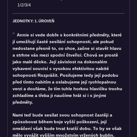
1/2/3/4
JEDNOTKY: 1. ÚROVEŇ
Annie si vede dobře s konkrétními předměty, které
jí umožňují časté sesílání schopnosti, ale pokud
nedostane přesně to, co chce, začne si stavět hlavu
a strhne vás mezi spodní čtveřici. Chová se prostě
jako malé děcko. Její závislost na dokonalém
vybavení souvisí s vysokou efektivitou nabité
schopnosti Rozprášit. Posilujeme tedy její podobu
před tímto nabitím a oslabujeme její rychlopalnou
verzi a doufáme, že tím tuhle horkou hlavičku trochu
zchladíme a třeba ji naučíme hrát si i s jinými
předměty.
Nami teď bude sesílat svou schopnost častěji a
způsobovat během boje vyšší poškození, její
omráčení však bude trvat kratší dobu. To by se však
mělo vyvážit vyšším množstvím vržených bublin.