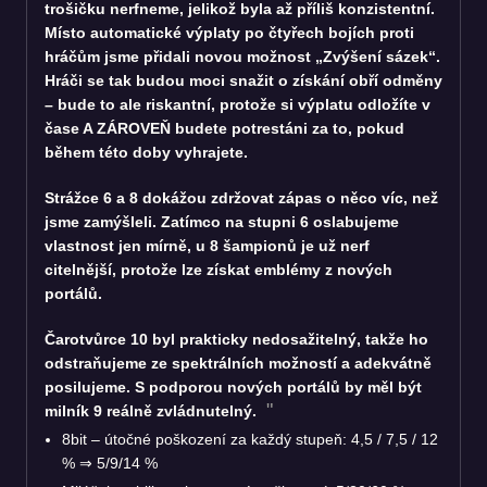
trošičku nerfneme, jelikož byla až příliš konzistentní.
Místo automatické výplaty po čtyřech bojích proti
hráčům jsme přidali novou možnost „Zvýšení sázek“.
Hráči se tak budou moci snažit o získání obří odměny
– bude to ale riskantní, protože si výplatu odložíte v
čase A ZÁROVEŇ budete potrestáni za to, pokud
během této doby vyhrajete.
Strážce 6 a 8 dokážou zdržovat zápas o něco víc, než
jsme zamýšleli. Zatímco na stupni 6 oslabujeme
vlastnost jen mírně, u 8 šampionů je už nerf
citelnější, protože lze získat emblémy z nových
portálů.
Čarotvůrce 10 byl prakticky nedosažitelný, takže ho
odstraňujeme ze spektrálních možností a adekvátně
posilujeme. S podporou nových portálů by měl být
milník 9 reálně zvládnutelný.
8bit – útočné poškození za každý stupeň: 4,5 / 7,5 / 12
% ⇒ 5/9/14 %