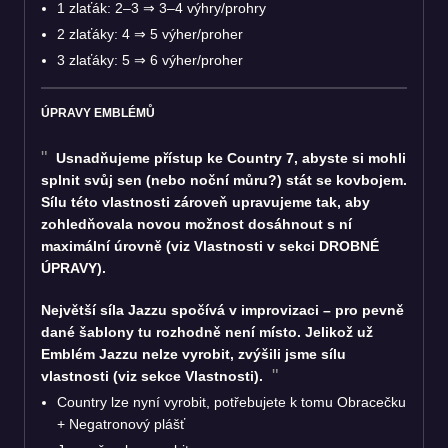
1 zlaťák: 2–3 ⇒ 3–4 výhry/prohry
2 zlaťáky: 4 ⇒ 5 výher/proher
3 zlaťáky: 5 ⇒ 6 výher/proher
ÚPRAVY EMBLÉMŮ
Usnadňujeme přístup ke Country 7, abyste si mohli
splnit svůj sen (nebo noční můru?) stát se kovbojem.
Sílu této vlastnosti zároveň upravujeme tak, aby
zohledňovala novou možnost dosáhnout s ní
maximální úrovně (viz Vlastnosti v sekci DROBNÉ
ÚPRAVY).
Největší síla Jazzu spočívá v improvizaci – pro pevně
dané šablony tu rozhodně není místo. Jelikož už
Emblém Jazzu nelze vyrobit, zvýšili jsme sílu
vlastnosti (viz sekce Vlastnosti).
Country lze nyní vyrobit, potřebujete k tomu Obracečku
+ Negatronový plášť