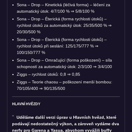
Sona – Drop – Kinetická (léčivá forma) – léčení za
automatický útok: 4/7/100 % ⇒ 5/8/100 %
Sona – Drop – Éterická (forma rychlosti útoků) –
rychlost útoků za automatický útok: 25/35/500 % ⇒
20/30/500 %
Sona – Drop – Éterická (forma rychlosti útoků) –
rychlost útoků při seslání: 125/175/777 % ⇒
100/150/777 %
Sona – Drop – Omračující (forma poškození) – síla
schopností za automatický útok: 2/3/100 ⇒ 3/4/100
Ziggs – rychlost útoků: 0,8 ⇒ 0,85
Ziggs – Teorie chaosu – poškození menší bombou:
70/105/400 ⇒ 90/135/500
HLAVNÍ HVĚZDY
Uděláme další verzi úprav u Hlavních hvězd, které
podávají nedostatečný výkon, a zároveň vydáme dva
nerfy pro Garena a Yasua, abychom vyvážili buffy