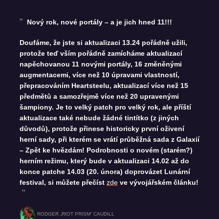
Nový rok, nové portály – a je jich hned 11!!!
Doufáme, že jste si aktualizaci 13.24 pořádně užili,
protože teď vším pořádně zamícháme aktualizací
napěchovanou 11 novými portály, 16 změněnými
augmentacemi, více než 10 úpravami vlastností,
přepracováním Heartsteelu, aktualizací více než 15
předmětů a samozřejmě více než 20 upravenými
šampiony. Je to velký patch pro velký rok, ale příští
aktualizace také nebude žádné tintítko (z jiných
důvodů), protože přinese historicky první oživení
herní sady, při kterém se vrátí průběžná sada z Galaxií
– Zpět ke hvězdám! Podrobnosti o novém (starém?)
herním režimu, který bude v aktualizaci 14.02 až do
konce patche 14.03 (20. února) doprovázet Lunární
festival, si můžete přečíst
zde
ve vývojářském článku!
RODGER „RIOT PRISM“ CAUDILL