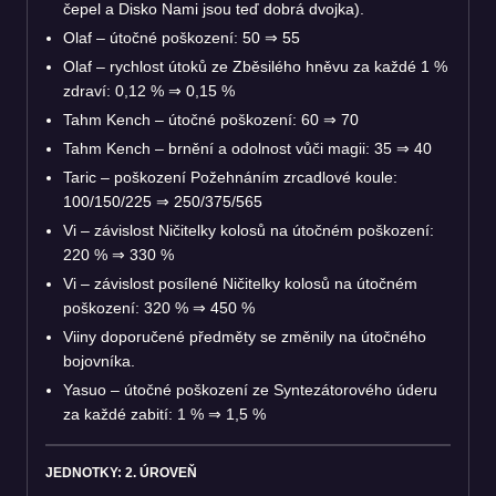
čepel a Disko Nami jsou teď dobrá dvojka).
Olaf – útočné poškození: 50 ⇒ 55
Olaf – rychlost útoků ze Zběsilého hněvu za každé 1 %
zdraví: 0,12 % ⇒ 0,15 %
Tahm Kench – útočné poškození: 60 ⇒ 70
Tahm Kench – brnění a odolnost vůči magii: 35 ⇒ 40
Taric – poškození Požehnáním zrcadlové koule:
100/150/225 ⇒ 250/375/565
Vi – závislost Ničitelky kolosů na útočném poškození:
220 % ⇒ 330 %
Vi – závislost posílené Ničitelky kolosů na útočném
poškození: 320 % ⇒ 450 %
Viiny doporučené předměty se změnily na útočného
bojovníka.
Yasuo – útočné poškození ze Syntezátorového úderu
za každé zabití: 1 % ⇒ 1,5 %
JEDNOTKY: 2. ÚROVEŇ