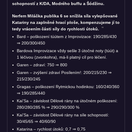
schopností z K/DA, Modrého buffu a Šódžinu.
Nerfem Miláčka publika 6 se snížila síla vylepšované
Katariny na zaplněné hrací ploše, kompenzujeme jí to
tedy vrácením části síly do rychlosti útoků.
Bard – poškození túútem z Improvizace: 190/285/430
⇒ 200/300/450
Bardova Improvizace vždy sešle 3 útočné noty (túút) a
1 léčivou (zvonkohra), má-li platný cíl pro léčení.
Garen – zdraví: 750 ⇒ 800
Garen – zvýšení zdraví Posílením!: 200/215/230 ⇒
215/230/245
Gragas – poškození Rytmickou hodinkou: 160/240/360
⇒ 190/285/440
Kai'Sa – závislost Dělové rány na útočném poškození:
280/280/285 % ⇒ 290/290/300 %
Kai'Sa – závislost Dělové rány na síle schopností:
30/45/65 ⇒ 40/60/90
Katarina – rychlost útoků: 0,7 ⇒ 0,75