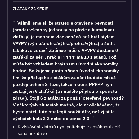
ZLAŤÁKY ZA SÉRIE
Všimli jsme si, že strategie otevřené pevnosti
(prodat všechny jednotky na ploše a kumulovat
zlaťáky) je mnohem více ceněná než hrát stylem
VPVPV (výhra/prohra/výhra/prohra/výhra) a šetřit
taktikovo zdraví. Zatímco hráč s VPVPV dostane 0
zlaťáků za sérii, hráč s PPPPP má 10 zlaťáků, což
může být vzhledem k významu úvodní ekonomiky
hodně. Snižujeme proto přínos úvodní ekonomiky
tím, že přístup ke zlaťákům za sérii budete mít až
později během 2. fáze, takže hráči s PPPPP nyní
získají jen 6 zlaťáků (a i nadále přijdou o spoustu
zdraví). Stojí 6 zlaťáků za použití otevřené pevnosti?
V některých situacích možná, ale neočekáváme, že
byste chtěli tuto strategii použít dřív, než zjistíte
výsledek kola 2-2 nebo dokonce 2-3.
K získávání zlaťáků nyní potřebujete dosáhnout delší
série než dříve.