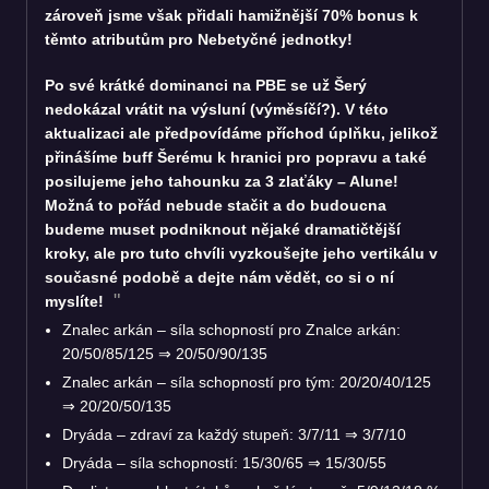
zároveň jsme však přidali hamižnější 70% bonus k
těmto atributům pro Nebetyčné jednotky!
Po své krátké dominanci na PBE se už Šerý
nedokázal vrátit na výsluní (výměsíčí?). V této
aktualizaci ale předpovídáme příchod úplňku, jelikož
přinášíme buff Šerému k hranici pro popravu a také
posilujeme jeho tahounku za 3 zlaťáky – Alune!
Možná to pořád nebude stačit a do budoucna
budeme muset podniknout nějaké dramatičtější
kroky, ale pro tuto chvíli vyzkoušejte jeho vertikálu v
současné podobě a dejte nám vědět, co si o ní
myslíte!
Znalec arkán – síla schopností pro Znalce arkán:
20/50/85/125
⇒
20/50/90/135
Znalec arkán – síla schopností pro tým: 20/20/40/125
⇒
20/20/50/135
Dryáda – zdraví za každý stupeň: 3/7/11
⇒
3/7/10
Dryáda – síla schopností: 15/30/65
⇒
15/30/55