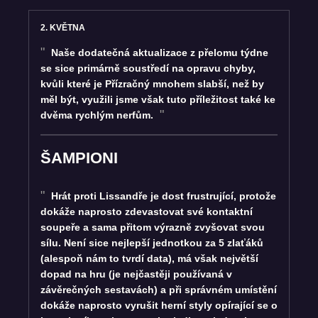
2. KVĚTNA
Naše dodatečná aktualizace z přelomu týdne
se sice primárně soustředí na opravu chyby,
kvůli které je Přízračný mnohem slabší, než by
měl být, využili jsme však tuto příležitost také ke
dvěma rychlým nerfům.
ŠAMPIONI
Hrát proti Lissandře je dost frustrující, protože
dokáže naprosto zdevastovat své kontaktní
soupeře a sama přitom výrazně zvyšovat svou
sílu. Není sice nejlepší jednotkou za 5 zlaťáků
(alespoň nám to tvrdí data), má však největší
dopad na hru (je nejčastěji používaná v
závěrečných sestavách) a při správném umístění
dokáže naprosto vyrušit herní styly opírající se o