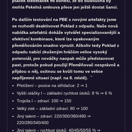
ptáček štěbětáček mi donesl, že do budoucna by
mohla Pekelná smlouva přece jen ještě dostat šanci.
Po dalším testování na PBE s novými artefakty jsme
se rozhodli deaktivovat Poklad z odpadu. Naše nová
nabídka artefaktů dokáže vytvářet specializovanější a
efektivní kombinace, které lze opakovaným
přeměňováním snadno vynutit. Ačkoliv tedy Poklad z
odpadu nabízí zkušeným hráčům velice vysoký
potenciál, pro nováčky naopak může představovat
past, protože pokud použijí Přeměňovač nesprávně a
přijdou o něj, ocitnou se kvůli tomu ve velice
nepříjemné situaci (např. na 8. místě).
Přetížení – pozice na střídačce: 2
⇒
1
Vyšší otáčky I – základní rychlost útoků: 8 %
⇒
6 %
Trojsíla I – zdraví: 100
⇒
150
Velký zisk – základní zdraví: 80
⇒
100
Jiný talent – zdraví: 220/300/380/480
⇒
220/280/340/400
Jiný talent – rychlost útoků: 40/45/50/55 %
⇒