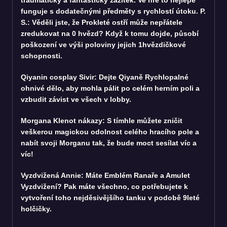
funguje s dodatečnými předměty s rychlostí útoku. P.
S.: Věděli jste, že Prokleté ostří může nepřátele
zredukovat na 0 hvězd? Když k tomu dojde, působí
poškození ve výši poloviny jejich 1hvězdičkové
schopnosti.
Qiyanin cosplay Sivir: Dejte Qiyaně Rychlopalné
ohnivé dělo, aby mohla pálit po celém herním poli a
vzbudit závist ve všech v lobby.
Morgana Klenot nákazy: S tímhle můžete zničit
veškerou magickou odolnost celého hracího pole a
nabít svoji Morganu tak, že bude moct sesílat víc a
víc!
Vyzdvižená Annie: Máte Emblém Ranaře a Amulet
Vyzdvižení? Pak máte všechno, co potřebujete k
vytvoření toho nejděsivějšího tanku v podobě 9leté
holčičky.