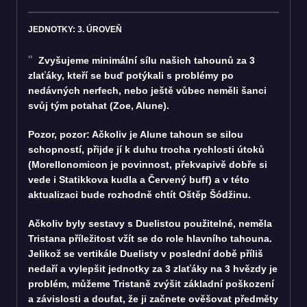
JEDNOTKY: 3. ÚROVEŇ
Zvyšujeme minimální sílu našich tahounů za 3
zlaťáky, kteří se buď potýkali s problémy po
nedávných nerfech, nebo ještě vůbec neměli šanci
svůj tým potahat (Zoe, Alune).
Pozor, pozor: Ačkoliv je Alune tahoun se silou
schopností, přijde jí k duhu trocha rychlosti útoků
(Morellonomicon je povinnost, překvapivě dobře si
vede i Statikkova kudla a Červený buff) a v této
aktualizaci bude rozhodně chtít Oštěp Šódžinu.
Ačkoliv byly sestavy s Duelistou použitelné, neměla
Tristana příležitost vžít se do role hlavního tahouna.
Jelikož se vertikále Duelisty v poslední době příliš
nedaří a vylepšit jednotky za 3 zlaťáky na 3 hvězdy je
problém, můžeme Tristaně zvýšit základní poškození
a závislosti a doufat, že ji začnete ověšovat předměty