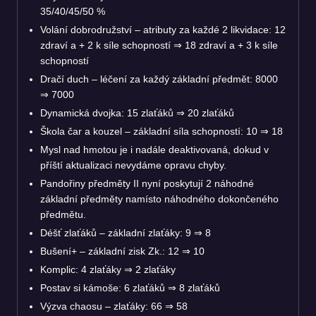
35/40/45/50 %
Volání dobrodružství – atributy za každé 2 likvidace: 12
zdraví a + 2 k síle schopností
⇒
18 zdraví a + 3 k síle
schopností
Dračí duch – léčení za každý základní předmět: 8000
⇒
7000
Dynamická dvojka: 15 zlaťáků
⇒
20 zlaťáků
Škola čar a kouzel – základní síla schopností: 10
⇒
18
Mysl nad hmotou je i nadále deaktivovaná, dokud v
příští aktualizaci nevydáme opravu chyby.
Pandořiny předměty II nyní poskytují 2 náhodné
základní předměty namísto náhodného dokončeného
předmětu.
Déšť zlaťáků – základní zlaťáky: 9
⇒
8
Bušení+ – základní zisk Zk.: 12
⇒
10
Komplic: 4 zlaťáky
⇒
2 zlaťáky
Postav si kámoše: 6 zlaťáků
⇒
8 zlaťáků
Výzva chaosu – zlaťáky: 66
⇒
58