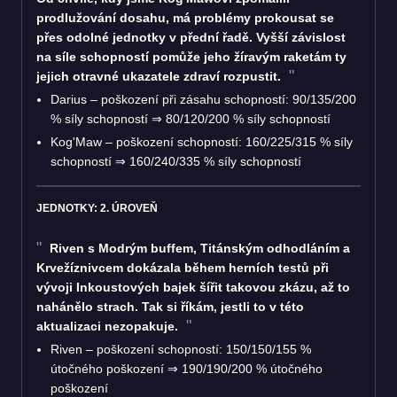
prodlužování dosahu, má problémy prokousat se
přes odolné jednotky v přední řadě. Vyšší závislost
na síle schopností pomůže jeho žíravým raketám ty
jejich otravné ukazatele zdraví rozpustit.
Darius – poškození při zásahu schopností: 90/135/200
% síly schopností
⇒
80/120/200 % síly schopností
Kog'Maw – poškození schopností: 160/225/315 % síly
schopností
⇒
160/240/335 % síly schopností
JEDNOTKY: 2. ÚROVEŇ
Riven s Modrým buffem, Titánským odhodláním a
Krvežíznivcem dokázala během herních testů při
vývoji Inkoustových bajek šířit takovou zkázu, až to
nahánělo strach. Tak si říkám, jestli to v této
aktualizaci nezopakuje.
Riven – poškození schopností: 150/150/155 %
útočného poškození
⇒
190/190/200 % útočného
poškození