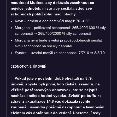
moudrosti Mudrce, aby dokázala zasáhnout co
nejvíce jednotek, místo aby sesílala střed své
schopnosti poblíž rohu hrací plochy.
Kayn – brnění a odolnost vůči magii: 70
⇒
60
Morgana – poškození schopností: 265/400/1600 % síly
schopností
⇒
265/400/2000 % síly schopností
Morgana nyní bude s větší pravděpodobností sesílat
svou schopnost na shluky nepřátel.
Syndra – úvodní motýli ze schopnosti: 7/7/10
⇒
8/8/10
JEDNOTKY: 5. ÚROVEŇ
Pokud jste v poslední době chvátali na 8./9.
úroveň, abyste byli první, kdo získá Lissandru, na
většině pozápasových obrazovek jste se nejspíš
nacházeli někde hodně vysoko. Zvlášť po buffu ke
zdraví z aktualizace 14.8 vás dokázala rychle
koupená Lissandra pořádně nakopnout a lavinovým
efektem vás dotáhnout do vedení. Ubereme jí tedy