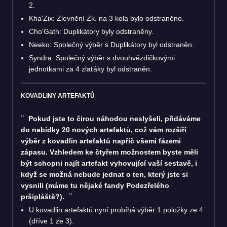
2.
Kha'Zix: Zlevnění Zk. na 3 kola bylo odstraněno.
Cho'Gath: Duplikátory byly odstraněny.
Neeko: Společný výběr s Duplikátory byl odstraněn.
Syndra: Společný výběr s dvouhvězdičkovými
jednotkami za 4 zlaťáky byl odstraněn.
KOVADLINY ARTEFAKTŮ
Pokud jste to čirou náhodou neslyšeli, přidáváme
do nabídky 20 nových artefaktů, což vám rozšíří
výběr z kovadlin artefaktů napříč všemi fázemi
zápasu. Vzhledem ke čtyřem možnostem byste měli
být schopni najít artefakt vyhovující vaší sestavě, i
když se možná nebude jednat o ten, který jste si
vysnili (máme tu nějaké fandy Podezřelého
pršipláště?).
U kovadlin artefaktů nyní probíhá výběr 1 položky ze 4
(dříve 1 ze 3).