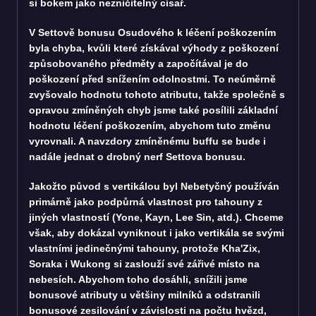
si bokem jako nezničitelný císař.
V Settově bonusu Osudového k léčení poškozením
byla chyba, kvůli které získával výhody z poškození
způsobovaného předměty a započítával je do
poškození před snížením odolnostmi. To neúměrně
zvyšovalo hodnotu tohoto atributu, takže společně s
opravou zmíněných chyb jsme také posílili základní
hodnotu léčení poškozením, abychom tuto změnu
vyrovnali. A navzdory zmíněnému buffu se bude i
nadále jednat o drobný nerf Settova bonusu.
Jakožto původ s vertikálou byl Nebetyčný používán
primárně jako podpůrná vlastnost pro tahouny z
jiných vlastností (Yone, Kayn, Lee Sin, atd.). Chceme
však, aby dokázal vyniknout i jako vertikála se svými
vlastními jedinečnými tahouny, protože Kha'Zix,
Soraka i Wukong si zaslouží své zářivé místo na
nebesích. Abychom toho dosáhli, snížili jsme
bonusové atributy u většiny milníků a odstranili
bonusové zesilování v závislosti na počtu hvězd,