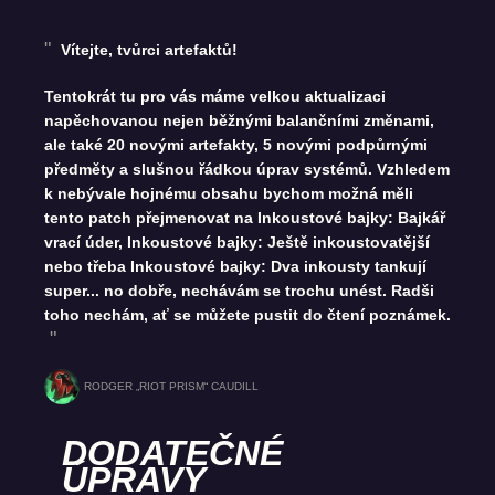
Vítejte, tvůrci artefaktů!
Tentokrát tu pro vás máme velkou aktualizaci
napěchovanou nejen běžnými balančními změnami,
ale také 20 novými artefakty, 5 novými podpůrnými
předměty a slušnou řádkou úprav systémů. Vzhledem
k nebývale hojnému obsahu bychom možná měli
tento patch přejmenovat na Inkoustové bajky: Bajkář
vrací úder, Inkoustové bajky: Ještě inkoustovatější
nebo třeba Inkoustové bajky: Dva inkousty tankují
super... no dobře, nechávám se trochu unést. Radši
toho nechám, ať se můžete pustit do čtení poznámek.
RODGER „RIOT PRISM“ CAUDILL
DODATEČNÉ
ÚPRAVY