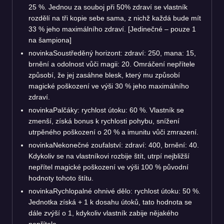
25 %. Jednou za souboj při 50% zdraví se vlastník
rozdělí na tři kopie sebe sama, z nichž každá bude mít
33 % jeho maximálního zdraví. [Jedinečné – pouze 1
na šampiona]
novinka
Soustředěný horizont: zdraví: 250, mana: 15,
brnění a odolnost vůči magii: 20. Omráčení nepřítele
způsobí, že jej zasáhne blesk, který mu způsobí
magické poškození ve výši 30 % jeho maximálního
zdraví.
novinka
Palčáky: rychlost útoku: 60 %. Vlastník se
zmenší, získá bonus k rychlosti pohybu, snížení
utrpěného poškození o 20 % a imunitu vůči zmrazení.
novinka
Nekonečné zoufalství: zdraví: 400, brnění: 40.
Kdykoliv se na vlastníkovi rozbije štít, utrpí nejbližší
nepřítel magické poškození ve výši 100 % původní
hodnoty tohoto štítu.
novinka
Rychlopalné ohnivé dělo: rychlost útoku: 50 %.
Jednotka získá + 1 k dosahu útoků, tato hodnota se
dále zvýší o 1, kdykoliv vlastník zabije nějakého
nepřítele.