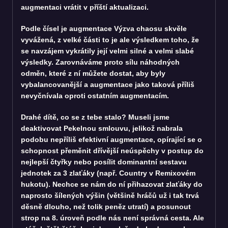
augmentaci vrátit v příští aktualizaci.
Podle čísel je augmentace Výzva chaosu skvěle
vyvážená, z velké části to je ale výsledkem toho, že
se navzájem vykrátily její velmi silné a velmi slabé
výsledky. Zarovnáváme proto sílu náhodných
odměn, které z ní můžete dostat, aby byly
vybalancovanější a augmentace jako taková příliš
nevyčnívala oproti ostatním augmentacím.
Drahé dítě, co se z tebe stalo? Museli jsme
deaktivovat Pekelnou smlouvu, jelikož nabrala
podobu nepříliš efektivní augmentace, opírající se o
schopnost přeměnit dřívější neúspěchy v postup do
nejlepší čtyřky nebo posílit dominantní sestavu
jednotek za 3 zlaťáky (např. Country v Remixovém
hukotu). Nechce se nám do ní přihazovat zlaťáky do
naprosto šílených výšin (většině hráčů už i tak trvá
děsně dlouho, než tolik peněz utratí) a posunout
strop na 8. úroveň podle nás není správná cesta. Ale