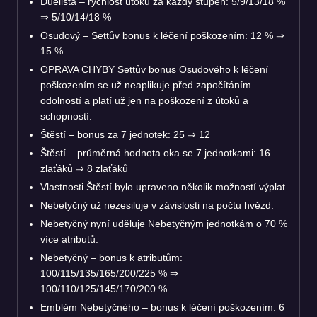
Duelista – rychlost útoků za každý stupeň: 5/9/13/18 %
⇒
5/10/14/18 %
Osudový – Settův bonus k léčení poškozením: 12 %
⇒
15 %
OPRAVA CHYBY
Settův bonus Osudového k léčení
poškozením se už neaplikuje před započítáním
odolností a platí už jen na poškození z útoků a
schopností.
Štěstí – bonus za 7 jednotek: 25
⇒
12
Štěstí – průměrná hodnota oka se 7 jednotkami: 16
zlaťáků
⇒
8 zlaťáků
Vlastnosti Štěstí bylo upraveno několik možností výplat.
Nebetyčný už nezesiluje v závislosti na počtu hvězd.
Nebetyčný nyní uděluje Nebetyčným jednotkám o 70 %
více atributů.
Nebetyčný – bonus k atributům:
100/115/135/165/200/225 %
⇒
100/110/125/145/170/200 %
Emblém Nebetyčného – bonus k léčení poškozením: 6