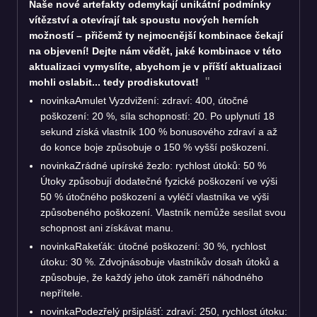
Naše nové artefakty odemykají unikátní podmínky
vítězství a otevírají tak spoustu nových herních
možností – přičemž ty nejmocnější kombinace čekají
na objevení! Dejte nám vědět, jaké kombinace v této
aktualizaci vymyslíte, abychom je v příští aktualizaci
mohli oslabit... tedy prodiskutovat!
novinka
Amulet Vyzdvižení: zdraví: 400, útočné
poškození: 20 %, síla schopností: 20. Po uplynutí 18
sekund získá vlastník 100 % bonusového zdraví a až
do konce boje způsobuje o 150 % vyšší poškození.
novinka
Zrádné upírské žezlo: rychlost útoků: 50 %
Útoky způsobují dodatečné fyzické poškození ve výši
50 % útočného poškození a vyléčí vlastníka ve výši
způsobeného poškození. Vlastník nemůže sesílat svou
schopnost ani získávat manu.
novinka
Rakeťák: útočné poškození: 30 %, rychlost
útoku: 30 %. Zdvojnásobuje vlastníkův dosah útoků a
způsobuje, že každý jeho útok zaměří náhodného
nepřítele.
novinka
Podezřelý pršiplášť: zdraví: 250, rychlost útoku: