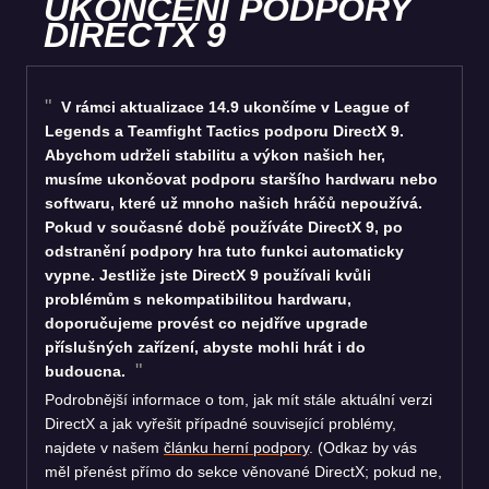
UKONČENÍ PODPORY
DIRECTX 9
V rámci aktualizace 14.9 ukončíme v League of
Legends a Teamfight Tactics podporu DirectX 9.
Abychom udrželi stabilitu a výkon našich her,
musíme ukončovat podporu staršího hardwaru nebo
softwaru, které už mnoho našich hráčů nepoužívá.
Pokud v současné době používáte DirectX 9, po
odstranění podpory hra tuto funkci automaticky
vypne. Jestliže jste DirectX 9 používali kvůli
problémům s nekompatibilitou hardwaru,
doporučujeme provést co nejdříve upgrade
příslušných zařízení, abyste mohli hrát i do
budoucna.
Podrobnější informace o tom, jak mít stále aktuální verzi
DirectX a jak vyřešit případné související problémy,
najdete v našem
článku herní podpory
. (Odkaz by vás
měl přenést přímo do sekce věnované DirectX; pokud ne,