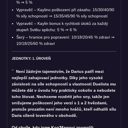
%
⇒
5 %
Vypravěč – Kaylino poškození při zásahu: 15/30/40/90
% síly schopností
⇒
15/35/45/90 % síly schopností
Vypravěč – Kaylin bonus k rychlosti útoků za každý
stupeň Svitku spěchu: 5 %
⇒
6 %
Šerý – hranice pro popravení: 10/18/20/45 % zdraví
⇒
10/18/25/60 % zdraví
JEDNOTKY: 1. ÚROVEŇ
Není žádným tajemstvím, že Darius patří mezi
nejlepší zahajovací jednotky. Díky jeho vysoké
závislosti na síle schopností a vlastnosti Duelista mu
můžete dát v úvodu hry prakticky cokoliv a nebudete
toho litovat. Nechceme rozdrtit jeho sny, takže jen
snižujeme poškození jeho verzí s 1 a 2 hvězdami,
protože prozatím není mnoho hráčů, kteří odhalili sílu
Daria cíleně loveného v obchodě.
Od chvíle, kdy jsme Kog'Mawovi zpomalili