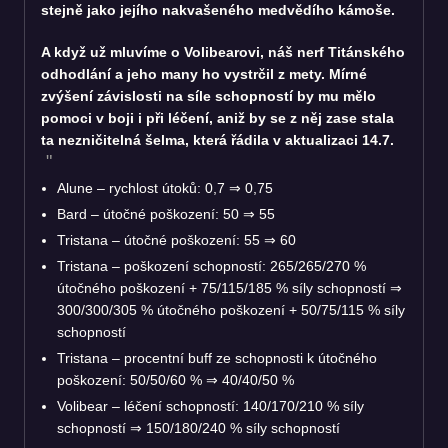
stejně jako jejího nakvašeného medvědího kámoše.
A když už mluvíme o Volibearovi, náš nerf Titánského
odhodlání a jeho many ho vystrčil z mety. Mírné
zvýšení závislosti na síle schopností by mu mělo
pomoci v boji i při léčení, aniž by se z něj zase stala
ta nezničitelná šelma, která řádila v aktualizaci 14.7.
Alune – rychlost útoků: 0,7
⇒
0,75
Bard – útočné poškození: 50
⇒
55
Tristana – útočné poškození: 55
⇒
60
Tristana – poškození schopností: 265/265/270 %
útočného poškození + 75/115/185 % síly schopností
⇒
300/300/305 % útočného poškození + 50/75/115 % síly
schopností
Tristana – procentní buff ze schopnosti k útočného
poškození: 50/50/60 %
⇒
40/40/50 %
Volibear – léčení schopností: 140/170/210 % síly
schopností
⇒
150/180/240 % síly schopností