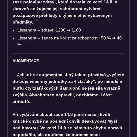
zase polovinu zdraví, které dostala ve verzi 14.8, a
zároveň snižujeme její schopnost vytvářet
pozápasové přehledy s týmem plně vybaveným
předměty.
Lissandra – zdraví: 1200
⇒
1100
Lissandra – šance na kořist ze schopnosti: 50 %
⇒
40
%
AUGMENTACE
Jelikož se augmentaci Jiný talent přezdívá „vyšlete
do boje všechny jednotky za 4 zlaťáky“, po minulém
buffu čtyřzlaťákových šampionů se její síla výrazně
zvýšila. Abychom to napravili, odebíráme jí část
atributů.
Při vydávání aktualizace 14.8 jsme museli kvůli
kritické chybě na poslední chvíli deaktivovat Mysl
nad hmotou. Ve verzi 14.9 se nám tuto chybu opravit
nepodařilo, ale doufáme, že budeme moct