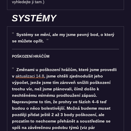
vyhledejte ji tam.)
SYSTÉMY
Systémy se mění, ale my jsme pevný bod, o který
se můžete opřít.
POŠKOZENÍ HRÁČŮM
Změnami u poškození hráčům, které jsme provedli
v
aktualizaci 14.8
, jsme chtěli zjednodušit jeho
výpočet, jenže jsme tím zároveň snížili poškození
trochu víc, než jsme plánovali, čímž došlo k
nechtěnému mírnému prodloužení zápasů.
Napravujeme to tím, že prohry ve fázích 4–6 teď
budou o něco bolestivější. Možná budeme muset
později přidat ještě 2 až 3 body poškození, ale
prozatím to nechceme přehánět a soustředíme se
spíš na závěrečnou podobu týmů (viz pár