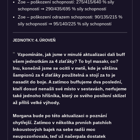
Zoe – poškození schopností: 275/415/640 % síly
schopností
⇒
290/435/695 % síly schopností
Zoe – poškození odrazem schopnosti: 90/135/215 %
síly schopností
⇒
95/140/225 % síly schopností
JEDNOTKY: 4. ÚROVEŇ
Vzpomínáte, jak jsme v minulé aktualizaci dali buff
všem jednotkám za 4 zlaťáky? To byl masakr, co?
Inu, konečně jsme se ocitli v metě, kde je většina
šampionů za 4 zlaťáky použitelná a stojí za to je
nasadit do boje. A zatímco buffujeme dva poslední,
kteří dosud nenašli své místo v sestavách, nerfujeme
také jednoho hříšníka, který ze svého posílení sklízel
až příliš velké výhody.
Morgana bude po této aktualizaci o poznání
chytřejší. Zatímco v několika prvních patchích
Inkoustových bajek na sebe radši moc
neupozorňovala, teď už načerpala dostatek