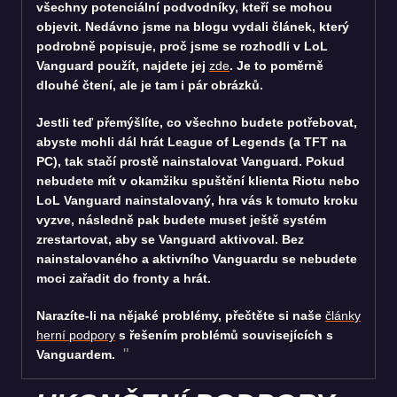
všechny potenciální podvodníky, kteří se mohou
objevit. Nedávno jsme na blogu vydali článek, který
podrobně popisuje, proč jsme se rozhodli v LoL
Vanguard použít, najdete jej
zde
. Je to poměrně
dlouhé čtení, ale je tam i pár obrázků.
Jestli teď přemýšlíte, co všechno budete potřebovat,
abyste mohli dál hrát League of Legends (a TFT na
PC), tak stačí prostě nainstalovat Vanguard. Pokud
nebudete mít v okamžiku spuštění klienta Riotu nebo
LoL Vanguard nainstalovaný, hra vás k tomuto kroku
vyzve, následně pak budete muset ještě systém
zrestartovat, aby se Vanguard aktivoval. Bez
nainstalovaného a aktivního Vanguardu se nebudete
moci zařadit do fronty a hrát.
Narazíte-li na nějaké problémy, přečtěte si naše
články
herní podpory
s řešením problémů souvisejících s
Vanguardem.