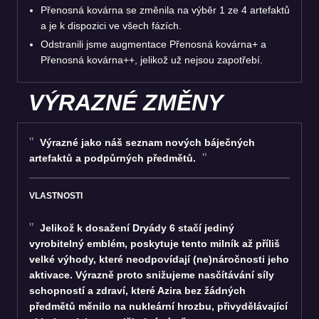
Přenosná kovárna se změnila na výběr 1 ze 4 artefaktů
a je k dispozici ve všech fázích.
Odstranili jsme augmentace Přenosná kovárna+ a
Přenosná kovárna++, jelikož už nejsou zapotřebí.
VÝRAZNÉ ZMĚNY
Výrazné jako náš seznam nových báječných
artefaktů a podpůrných předmětů.
VLASTNOSTI
Jelikož k dosažení Dryády 6 stačí jediný
vyrobitelný emblém, poskytuje tento milník až příliš
velké výhody, které neodpovídají (ne)náročnosti jeho
aktivace. Výrazně proto snižujeme nasčítávání síly
schopností a zdraví, které Azira bez žádných
předmětů měnilo na nukleární hrozbu, přivydělávající