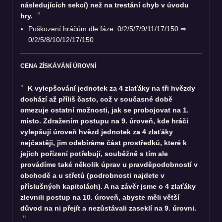
následujících sekcí) než na trestání chyb v úvodu
hry.
Poškození hráčům dle fáze: 0/2/5/7/9/11/17/150
⇒
0/2/5/8/10/12/17/150
CENA ZÍSKÁVÁNÍ ÚROVNÍ
K vylepšování jednotek za 4 zlaťáky na tři hvězdy
dochází až příliš často, což v současné době
omezuje ostatní možnosti, jak se probojovat na 1.
místo. Zdražením postupu na 9. úroveň, kde hráči
vylepšují úroveň hvězd jednotek za 4 zlaťáky
nejčastěji, jim odebíráme část prostředků, které k
jejich pořízení potřebují, souběžně s tím ale
provádíme také několik úprav u pravděpodobností v
obchodě a u střetů (podrobnosti najdete v
příslušných kapitolách). A na závěr jsme o 4 zlaťáky
zlevnili postup na 10. úroveň, abyste měli větší
důvod na ni přejít a nezůstávali zaseklí na 9. úrovni.