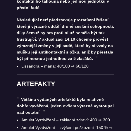
kontaktního tahouna nebo jedinou jednotku v
přední řadě.
Následující nerf představuje prozatímní řešení,
které jí výrazně oddálí druhé seslání schopnosti,
díky čemuž by hra proti ní už neměla být tak
frustrující. V aktualizaci 14.10 chceme provést
výraznější změny v její sadě, které by si vzaly na
mušku její antikontaktní složku, aniž by přestala
být přínosnou jednotkou za 5 zlaťáků.
Lissandra – mana: 40/100
⇒
60/120
ARTEFAKTY
Většina vydaných artefaktů byla relativně
dobře vyvážená, jeden ovšem výrazně vystoupal
nad ostatní.
Amulet Vyzdvižení – základní zdraví: 400
⇒
300
Amulet Vyzdvižení – zvýšení poškození: 150 %
⇒