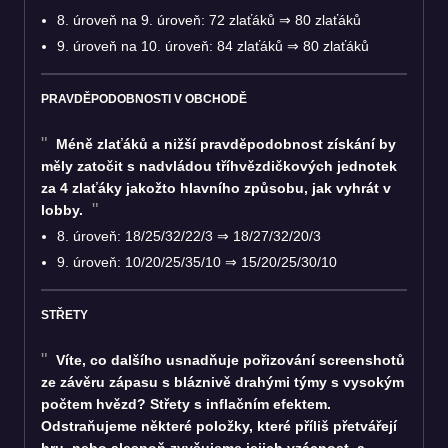
8. úroveň na 9. úroveň: 72 zlaťáků
⇒
80 zlaťáků
9. úroveň na 10. úroveň: 84 zlaťáků
⇒
80 zlaťáků
PRAVDĚPODOBNOSTI V OBCHODĚ
Méně zlaťáků a nižší pravděpodobnost získání by
měly zatočit s nadvládou tříhvězdičkových jednotek
za 4 zlaťáky jakožto hlavního způsobu, jak vyhrát v
lobby.
8. úroveň: 18/25/32/22/3
⇒
18/27/32/20/3
9. úroveň: 10/20/25/35/10
⇒
15/20/25/30/10
STŘETY
Víte, co dalšího usnadňuje pořizování screenshotů
ze závěru zápasu s bláznivě drahými týmy s vysokým
počtem hvězd? Střety s inflačním efektem.
Odstraňujeme některé položky, které příliš přetvářejí
hru, nebo alespoň zvyšujeme jejich vzácnost, a