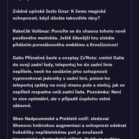
Zrádné upírské žezlo Gnar: K čemu magické
schopnosti, když dáváte takovéhle rány?
Rakeťák Volibear: Ponořte se do chaosu tohoto nově
posíleného medvěda. Ještě šílenější hru získáte
přidáním porcelánového emblému a Krvežíznivce!
Galio Přízračná šavle a cosplay Zz'Rotu: umísti Galia
do svojí zadní řady, teleportuj ho do zadní linie
nepřítele, nech ho sesláním jeho schopnosti
vyprovokovat jednotky v zadní linii, potom ho
teleportuj zpátky na svoji stranu pole a sleduj, jak se
nepříteli rozpadne celá zadní řada. Poznámka: Není
to sice optimální, ale v případě úspěchu velmi
zábavné.
Shen Nadpozemské a Prokleté ostří: sledovat
Shenovu hrdinskou augmentaci a schopnost odebrat
hvězdičky nepřátelskému poli je současně
traumatický a fantastický zážitek. Ve hře to nejlépe