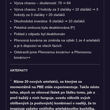
Výzva chaosu – zkušenosti: 70
⇒
64
Výzva chaosu: 3 hvězdy za 3 zlaťáky + 10 zlaťáků
⇒
3
hvězdy za 3 zlaťáky + 20 zlaťáků
Dlouhodobá investice: 8 zlaťáků
⇒
10 zlaťáků
Pekelná smlouva byla deaktivována 8*(
Poklad z odpadu byl deaktivován
Přenosná kovárna se změnila na výběr 1 ze 4 artefaktů
a je k dispozici ve všech fázích
Odstranili jsme Přenosnou kovárnu+ a Přenosnou
kovárnu++
ARTEFAKTY
Máme 20 nových artefaktů, se kterými se
momentálně na PBE stále experimentuje. Takže místo
toho, abych se věnoval řádek po řádku tomu, jak a
proč každý z nich funguje, uvedu několik svých
oblíbených (a podivných) kombinací v naději, že to
inspiruje vašeho vnitřního artefaktového kuchtíka.