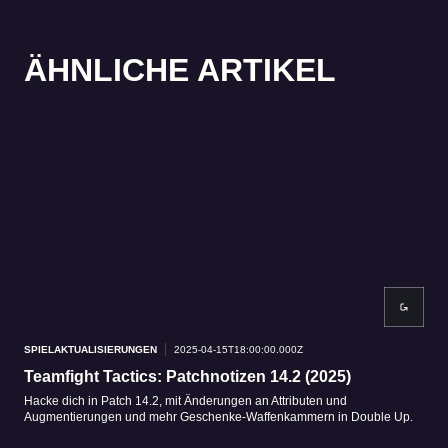
ÄHNLICHE ARTIKEL
SPIELAKTUALISIERUNGEN
2025-04-15T18:00:00.000Z
SPI
Teamfight Tactics: Patchnotizen 14.2 (2025)
Ch
Hacke dich in Patch 14.2, mit Änderungen an Attributen und
Apok
Augmentierungen und mehr Geschenke-Waffenkammern in Double Up.
in P