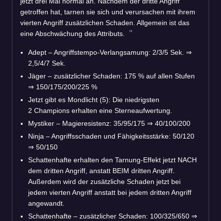
jetzt drei Mal normal an. Nachdem der dritte Angriff
getroffen hat, tarnen sie sich und verursachen mit ihrem
vierten Angriff zusätzlichen Schaden. Allgemein ist das
eine Abschwächung des Attributs.
Adept – Angriffstempo-Verlangsamung: 2/3/5 Sek. ⇒
2,5/4/7 Sek.
Jäger – zusätzlicher Schaden: 175 % auf allen Stufen
⇒ 150/175/200/225 %
Jetzt gibt es Mondlicht (5): Die niedrigsten
2 Champions erhalten eine Sterneaufwertung.
Mystiker – Magieresistenz: 35/95/175 ⇒ 40/100/200
Ninja – Angriffsschaden und Fähigkeitsstärke: 50/120
⇒ 50/150
Schattenhafte erhalten den Tarnung-Effekt jetzt NACH
dem dritten Angriff, anstatt BEIM dritten Angriff.
Außerdem wird der zusätzliche Schaden jetzt bei
jedem vierten Angriff anstatt bei jedem dritten Angriff
angewandt.
Schattenhafte – zusätzlicher Schaden: 100/325/650 ⇒