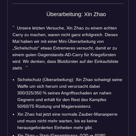
Überarbeitung: Xin Zhao
Unsere letzten Versuche, Xin Zhao zu einem echten
Carry zu machen, waren nicht ganz erfolgreich. Dieses
Mal haben wir mit einer Mini-Überarbeitung von
„Sichelschutz“ etwas Extremeres versucht, damit er zu
einem guten Gegenstands-AD-Carry für Kriegsfürsten
wird. Wir denken, dass Blutdürster auf der Einkaufsliste
steht.
Sichelschutz (Überarbeitung): Xin Zhao schwingt seine
Waffe um sich herum und verursacht dabei
300/325/350 % seines Angriffsschaden an nahen
Gegnern und erhält für den Rest des Kampfes
50/60/75 Rüstung und Magieresistenz.
Xin Zhao hat jetzt eine normale Zauber-Manasperre
und muss nicht mehr warten, bis es keine
herausgeforderten Einheiten mehr gibt.
Xin Zhao – Start-/Gesamtmana: 0/30 ⇒ 40/80