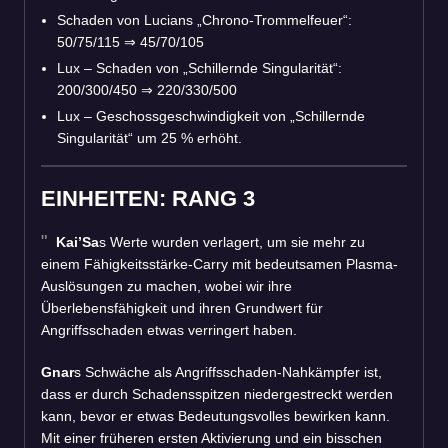
Schaden von Lucians „Chrono-Trommelfeuer“:
50/75/115
⇒
45/70/105
Lux – Schaden von „Schillernde Singularität“:
200/300/450
⇒
220/330/500
Lux – Geschossgeschwindigkeit von „Schillernde
Singularität“ um 25 % erhöht.
EINHEITEN: RANG 3
Kai’Sa
s Werte wurden verlagert, um sie mehr zu
einem Fähigkeitsstärke-Carry mit bedeutsamen Plasma-
Auslösungen zu machen, wobei wir ihre
Überlebensfähigkeit und ihren Grundwert für
Angriffsschaden etwas verringert haben.
Gnar
s Schwäche als Angriffsschaden-Nahkämpfer ist,
dass er durch Schadensspitzen niedergestreckt werden
kann, bevor er etwas Bedeutungsvolles bewirken kann.
Mit einer früheren ersten Aktivierung und ein bisschen