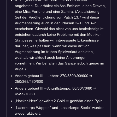
angeboten. Du erhältst ein Ass-Emblem, einen Draven,
eine Miss Fortune und eine Samira. (Aktualisierung:
Seit der Veröffentlichung von Patch 13.7 wird diese
Augmentierung auch in den Phasen 2–1 und 3–2
erscheinen. Obwohl das nicht von uns beabsichtigt ist,
entstehen dadurch keine Probleme mit den Metriken.
Stattdessen erhalten wir interessante Erkenntnisse
darüber, was passiert, wenn wir diese Art von
Augmentierung im frühen Spielverlauf anbieten,
weshalb wir aktuell auch keine Änderungen
vornehmen. Wir behalten das Ganze jedoch genau im
Auge!).
Anders gebaut III – Leben: 270/380/490/600
⇒
250/365/480/600
Anders gebaut III – Angriffstempo: 50/60/70/80
⇒
45/55/70/80
„Hacker-Herz“ gewährt 2 Gold
⇒
gewährt einen Pyke
„Laserkorps-Wappen“ und „Laserkorps-Seele“ wurden
wieder aktiviert.