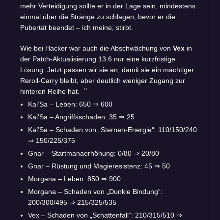
mehr Verteidigung sollte er in der Lage sein, mindestens
einmal über die Stränge zu schlagen, bevor er die
Pubertät beendet – ich meine, stirbt.
Wie bei Hacker war auch die Abschwächung von
Vex
in
der Patch-Aktualisierung 13.6 nur eine kurzfristige
Lösung. Jetzt passen wir sie an, damit sie ein mächtiger
Reroll-Carry bleibt, aber deutlich weniger Zugang zur
hinteren Reihe hat.
Kai’Sa – Leben: 650
⇒
600
Kai’Sa – Angriffsschaden: 35
⇒
25
Kai’Sa – Schaden von „Sternen-Energie“: 110/150/240
⇒
150/225/375
Gnar – Startmanaerhöhung: 0/80
⇒
20/80
Gnar – Rüstung und Magieresistenz: 45
⇒
50
Morgana – Leben: 850
⇒
900
Morgana – Schaden von „Dunkle Bindung“:
200/300/495
⇒
215/325/535
Vex – Schaden von „Schattenfall“: 210/315/510
⇒