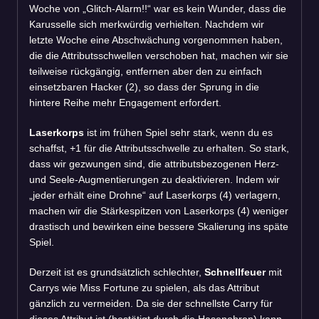
Woche von „Glitch-Alarm!!“ war es kein Wunder, dass die
Karusselle sich merkwürdig verhielten. Nachdem wir
letzte Woche eine Abschwächung vorgenommen haben,
die die Attributsschwellen verschoben hat, machen wir sie
teilweise rückgängig, entfernen aber den zu einfach
einsetzbaren Hacker (2), so dass der Sprung in die
hintere Reihe mehr Engagement erfordert.
Laserkorps
ist im frühen Spiel sehr stark, wenn du es
schaffst, +1 für die Attributsschwelle zu erhalten. So stark,
dass wir gezwungen sind, die attributsbezogenen Herz-
und Seele-Augmentierungen zu deaktivieren. Indem wir
„jeder erhält eine Drohne“ auf Laserkorps (4) verlagern,
machen wir die Stärkespitzen von Laserkorps (4) weniger
drastisch und bewirken eine bessere Skalierung ins späte
Spiel.
Derzeit ist es grundsätzlich schlechter,
Schnellfeuer
mit
Carrys wie Miss Fortune zu spielen, als das Attribut
gänzlich zu vermeiden. Da sie der schnellste Carry für
dieses Attribut ist (bestätigt durch die Hasenohren) kann