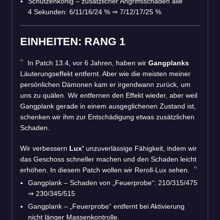
Schützenkönig – zusätzlicher Angriffsschaden alle
4 Sekunden: 6/11/16/24 %
⇒
7/12/17/25 %
EINHEITEN: RANG 1
In Patch 13.4, vor 6 Jahren, haben wir
Gangplanks
Läuterungseffekt entfernt. Aber wie die meisten meiner
persönlichen Dämonen kam er irgendwann zurück, um
uns zu quälen. Wir entfernen den Effekt wieder, aber weil
Gangplank gerade in einem ausgeglichenen Zustand ist,
schenken wir ihm zur Entschädigung etwas zusätzlichen
Schaden.
Wir verbessern
Lux’
unzuverlässige Fähigkeit, indem wir
das Geschoss schneller machen und den Schaden leicht
erhöhen. In diesem Patch wollen wir Reroll-Lux sehen.
Gangplank – Schaden von „Feuerprobe“: 210/315/475
⇒
230/345/515
Gangplank – „Feuerprobe“ entfernt bei Aktivierung
nicht länger Massenkontrolle.