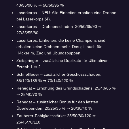
40/55/90 %
⇒
50/60/95 %
Laserkorps – NEU: Alle Einheiten erhalten eine Drohne
bei Laserkorps (4).
Laserkorps – Drohnenschaden: 30/50/65/90
⇒
27/35/55/80
Laserkorps: Einheiten, die keine Champions sind,
erhalten keine Drohnen mehr. Das gilt auch für
H4cker!m, Zac und Übungspuppen.
Zeitspringer – zusätzliche Duplikate für Ultimativer
Ezreal: 1
⇒
2
Schnellfeuer – zusätzlicher Geschossschaden:
55/120/185 %
⇒
70/140/220 %
Renegat – Erhöhung des Grundschadens: 25/40/65 %
⇒
25/40/70 %
Renegat – zusätzlicher Bonus für den letzten
Überlebenden: 20/25/35 %
⇒
20/30/40 %
Zauberer-Fähigkeitsstärke: 25/50/80/120
⇒
25/45/70/110