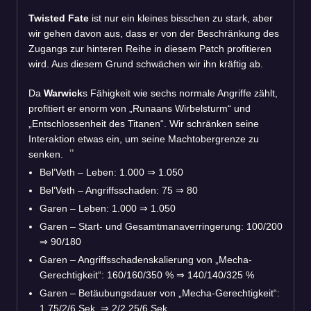
Twisted Fate
ist nur ein kleines bisschen zu stark, aber
wir gehen davon aus, dass er von der Beschränkung des
Zugangs zur hinteren Reihe in diesem Patch profitieren
wird. Aus diesem Grund schwächen wir ihn kräftig ab.
Da
Warwick
s Fähigkeit wie sechs normale Angriffe zählt,
profitiert er enorm von „Runaans Wirbelsturm“ und
„Entschlossenheit des Titanen“. Wir schränken seine
Interaktion etwas ein, um seine Machtobergrenze zu
senken.
Bel’Veth – Leben: 1.000
⇒
1.050
Bel’Veth – Angriffsschaden: 75
⇒
80
Garen – Leben: 1.000
⇒
1.050
Garen – Start- und Gesamtmanaverringerung: 100/200
⇒
90/180
Garen – Angriffsschadenskalierung von „Mecha-
Gerechtigkeit“: 160/160/350 %
⇒
140/140/325 %
Garen – Betäubungsdauer von „Mecha-Gerechtigkeit“:
1,75/2/6 Sek.
⇒
2/2,25/6 Sek.