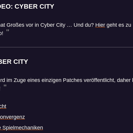
DEO: CYBER CITY
at Großes vor in Cyber City … Und du?
Hier
geht es zu
o!
BER CITY
 im Zuge eines einzigen Patches veröffentlicht, daher hi
!
cht
 Konvergenz
ie Spielmechaniken