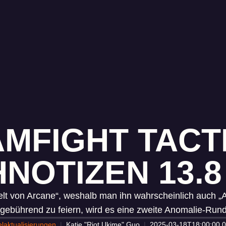
MFIGHT TACT
NOTIZEN 13.8 
 Welt von Arcane“, weshalb man ihn wahrscheinlich auch 
gebührend zu feiern, wird es eine zweite Anomalie-Run
elaktualisierungen
Katie "Riot Ukime" Guo
2025-03-18T18:00:00.