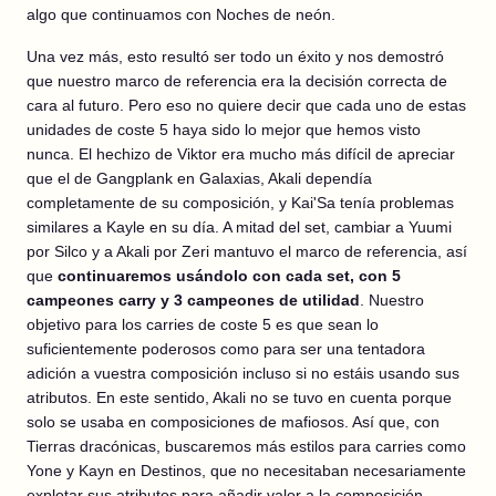
algo que continuamos con Noches de neón.
Una vez más, esto resultó ser todo un éxito y nos demostró
que nuestro marco de referencia era la decisión correcta de
cara al futuro. Pero eso no quiere decir que cada uno de estas
unidades de coste 5 haya sido lo mejor que hemos visto
nunca. El hechizo de Viktor era mucho más difícil de apreciar
que el de Gangplank en Galaxias, Akali dependía
completamente de su composición, y Kai'Sa tenía problemas
similares a Kayle en su día. A mitad del set, cambiar a Yuumi
por Silco y a Akali por Zeri mantuvo el marco de referencia, así
que
continuaremos usándolo con cada set, con 5
campeones carry y 3 campeones de utilidad
. Nuestro
objetivo para los carries de coste 5 es que sean lo
suficientemente poderosos como para ser una tentadora
adición a vuestra composición incluso si no estáis usando sus
atributos. En este sentido, Akali no se tuvo en cuenta porque
solo se usaba en composiciones de mafiosos. Así que, con
Tierras dracónicas, buscaremos más estilos para carries como
Yone y Kayn en Destinos, que no necesitaban necesariamente
explotar sus atributos para añadir valor a la composición.