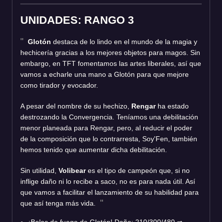
UNIDADES: RANGO 3
Glotón
destaca de lo lindo en el mundo de la magia y
hechicería gracias a los mejores objetos para magos. Sin
embargo, en TFT fomentamos las artes liberales, así que
vamos a echarle una mano a Glotón para que mejore
como tirador y evocador.
A pesar del nombre de su hechizo,
Rengar
ha estado
destrozando la Convergencia. Teníamos una debilitación
menor planeada para Rengar, pero, al reducir el poder
de la composición que lo contrarresta, Soy'Fen, también
hemos tenido que aumentar dicha debilitación.
Sin utilidad,
Volibear
es el tipo de campeón que, si no
inflige daño ni lo recibe a saco, no es para nada útil. Así
que vamos a facilitar el lanzamiento de su habilidad para
que así tenga más vida.
¡Bolas de fuego de Glotón! Daño: 210/300/480
⇒