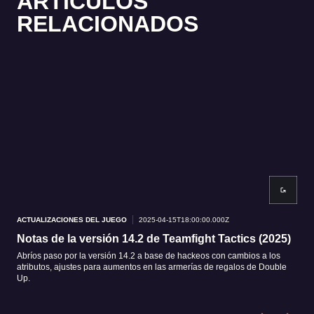
ARTÍCULOS
RELACIONADOS
ACTUALIZACIONES DEL JUEGO
2025-04-15T18:00:00.000Z
ACT
Notas de la versión 14.2 de Teamfight Tactics (2025)
Ex
Abríos paso por la versión 14.2 a base de hackeos con cambios a los
¡Apo
atributos, ajustes para aumentos en las armerías de regalos de Double
vers
Up.