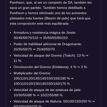
Pantheon, que, al ser un campeón de DA, también les
saca un gran partido. También hemos debilitado a
Pantheon y hemos eliminado uno de los aumentos
plateados más fuertes (Blasón de jade) que hará que
esta composición esté más equilibrada.
Armadura y resistencia mágica de Jinete:
30/45/60/75/110
⇒
35/50/65/85/110.
Poder de habilidad adicional de Dragomante:
20/35/50/70
⇒
25/40/50/70.
Velocidad de ataque del Gremio (Twitch): 13 %
⇒
11 %.
Omnisucción del Gremio (Emblema): 4 %
⇒
3 %.
Multiplicador del Gremio
100/110/120/130/140/150/165/180 %
⇒
100/110/120/130/140/150/160/175 %.
Velocidad de ataque de las estatuas de jade:
10/30/55/88 %
⇒
10/22/55/88 %.
Velocidad de ataque de Alafuria: 50/100/150/250 %
⇒
50/100/150/275 %.