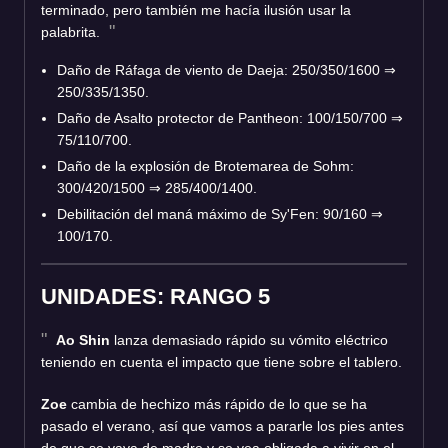
terminado, pero también me hacía ilusión usar la
palabrita.
Daño de Ráfaga de viento de Daeja: 250/350/1600
⇒
250/335/1350.
Daño de Asalto protector de Pantheon: 100/150/700
⇒
75/110/700.
Daño de la explosión de Brotemarea de Sohm:
300/420/1500
⇒
285/400/1400.
Debilitación del maná máximo de Sy'Fen: 90/160
⇒
100/170.
UNIDADES: RANGO 5
Ao Shin
lanza demasiado rápido su vómito eléctrico
teniendo en cuenta el impacto que tiene sobre el tablero.
Zoe
cambia de hechizo más rápido de lo que se ha
pasado el verano, así que vamos a pararle los pies antes
de que se vaya de madre y se vea obligada a vivir en el