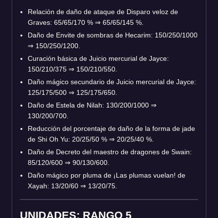
Relación de daño de ataque de Disparo veloz de
Graves: 65/65/170 %
⇒
65/65/145 %.
Daño de Envite de sombras de Hecarim: 150/250/1000
⇒
150/250/1200.
Curación básica de Juicio mercurial de Jayce:
150/210/375
⇒
150/210/550.
Daño mágico secundario de Juicio mercurial de Jayce:
125/175/500
⇒
125/175/650.
Daño de Estela de Nilah: 130/200/1000
⇒
130/200/700.
Reducción del porcentaje de daño de la forma de jade
de Shi Oh Yu: 20/25/50 %
⇒
20/25/40 %.
Daño de Decreto del maestro de dragones de Swain:
85/120/600
⇒
90/130/600.
Daño mágico por pluma de ¡Las plumas vuelan! de
Xayah: 13/20/60
⇒
13/20/75.
UNIDADES: RANGO 5