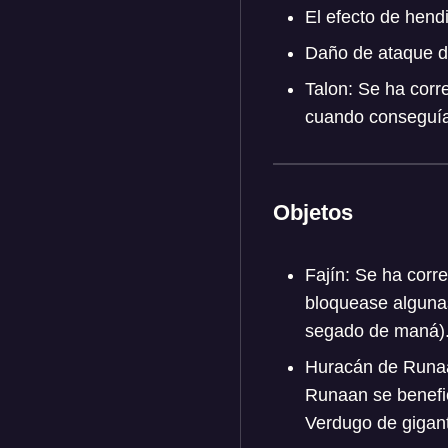
El efecto de hend
Daño de ataque d
Talon: Se ha corr
cuando conseguía
Objetos
Fajín: Se ha corr
bloquease algunas
segado de maná)
Huracán de Runaan
Runaan se benefic
Verdugo de gigant