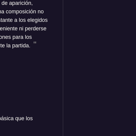
 de aparición,
na composición no
ante a los elegidos
eniente ni perderse
ones para los
e la partida.
básica que los