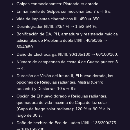
Golpes conmocionantes: Plateado
⇒
dorado.
Enfriamiento de Golpes conmocionantes: 7 s
⇒
6 s.
Vida de Implantes cibernéticos III: 450
⇒
350.
Desintegrador I/II/III: 2/3/4 %
⇒
1,5/2,5/4 %.
Bonificación de DA, PH, armadura y resistencia mágica
adicionales de Problema doble I/II/III: 40/50/65
⇒
30/40/50.
Daño de Electrocarga I/II/III: 90/135/180
⇒
60/100/160.
Número de campeones de coste 4 de Cuatro puntos: 3
⇒
4.
Duración de Visión del futuro II, El huevo dorado, las
opciones de Reliquias radiantes, Mistral (Céfiro
radiante) y Desterrar: 10 s
⇒
8 s.
Opción de El huevo dorado y Reliquias radiantes,
quemadura de vida máxima de Capa de luz solar
(Capa de fuego solar radiante): 120 %
⇒
90 % a lo
largo de 30 s.
Daño de hechizo de Eco de Luden I/II/III: 135/200/275
⇒
100/150/200.