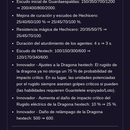
Escudo inicial de Guardaespaldas: 150/350/700/1200
⇒
200/400/800/2000.
Mejora de curación y escudos de Hechicero:
25/40/60/100 %
⇒
25/45/70/100 %.
Resistencia mágica de Hechicero: 20/35/50/75
⇒
25/45/70/100.
Duración del aturdimiento de los agentes: 4 s
⇒
3 s.
Escudo de Hextech: 100/150/300/600
⇒
120/170/340/600.
Innovador - Ajustes a la Dragona hextech: El rugido de
la dragona ya no otorga un 75 % de probabilidad de
impacto crítico. En su lugar, las unidades potenciadas
por el rugido siempre asestan golpes críticos si pueden
(las habilidades requieren Guantelete enjoyado/Loto).
Innovador - Aumenta el daño de impacto crítico del
Rugido eléctrico de la Dragona hextech: 10 %
⇒
25 %.
Innovador - Daño de relámpago de la Dragona
hextech: 500
⇒
600.