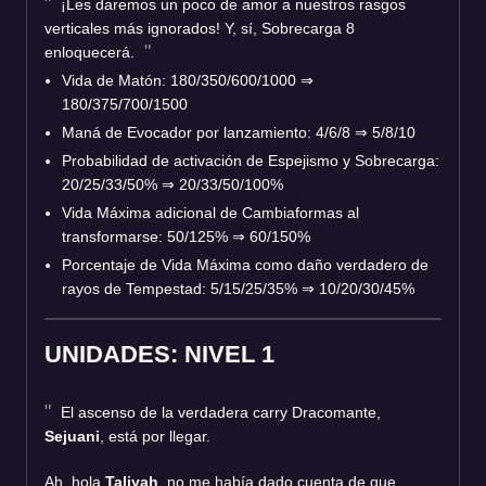
¡Les daremos un poco de amor a nuestros rasgos
verticales más ignorados! Y, sí, Sobrecarga 8
enloquecerá.
Vida de Matón: 180/350/600/1000
⇒
180/375/700/1500
Maná de Evocador por lanzamiento: 4/6/8
⇒
5/8/10
Probabilidad de activación de Espejismo y Sobrecarga:
20/25/33/50%
⇒
20/33/50/100%
Vida Máxima adicional de Cambiaformas al
transformarse: 50/125%
⇒
60/150%
Porcentaje de Vida Máxima como daño verdadero de
rayos de Tempestad: 5/15/25/35%
⇒
10/20/30/45%
UNIDADES: NIVEL 1
El ascenso de la verdadera carry Dracomante,
Sejuani
, está por llegar.
Ah, hola
Taliyah
, no me había dado cuenta de que