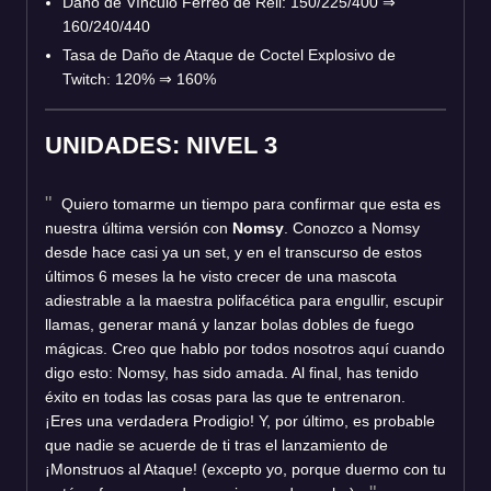
Daño de Vínculo Férreo de Rell: 150/225/400
⇒
160/240/440
Tasa de Daño de Ataque de Coctel Explosivo de
Twitch: 120%
⇒
160%
UNIDADES: NIVEL 3
Quiero tomarme un tiempo para confirmar que esta es
nuestra última versión con
Nomsy
. Conozco a Nomsy
desde hace casi ya un set, y en el transcurso de estos
últimos 6 meses la he visto crecer de una mascota
adiestrable a la maestra polifacética para engullir, escupir
llamas, generar maná y lanzar bolas dobles de fuego
mágicas. Creo que hablo por todos nosotros aquí cuando
digo esto: Nomsy, has sido amada. Al final, has tenido
éxito en todas las cosas para las que te entrenaron.
¡Eres una verdadera Prodigio! Y, por último, es probable
que nadie se acuerde de ti tras el lanzamiento de
¡Monstruos al Ataque! (excepto yo, porque duermo con tu