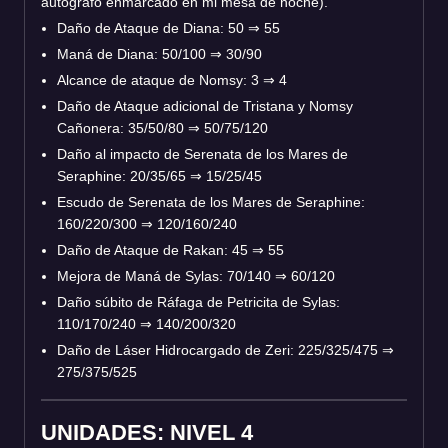
autógrafo enmarcado en mi mesa de noche).
Daño de Ataque de Diana: 50
⇒
55
Maná de Diana: 50/100
⇒
30/90
Alcance de ataque de Nomsy: 3
⇒
4
Daño de Ataque adicional de Tristana y Nomsy
Cañonera: 35/50/80
⇒
50/75/120
Daño al impacto de Serenata de los Mares de
Seraphine: 20/35/65
⇒
15/25/45
Escudo de Serenata de los Mares de Seraphine:
160/220/300
⇒
120/160/240
Daño de Ataque de Rakan: 45
⇒
55
Mejora de Maná de Sylas: 70/140
⇒
60/120
Daño súbito de Ráfaga de Petricita de Sylas:
110/170/240
⇒
140/200/320
Daño de Láser Hidrocargado de Zeri: 225/325/475
⇒
275/375/525
UNIDADES: NIVEL 4