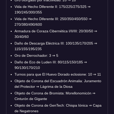
Vida de Hecho Diferente II: 175/225/275/325
⇒
190/245/300/355
Vida de Hecho Diferente III: 250/350/450/550
⇒
270/380/490/600
Armadura de Coraza Cibernética I/II/III: 20/30/50
⇒
30/40/60
Daño de Descarga Eléctrica III: 100/135/170/205
⇒
115/155/195/235
Oro de Derrochador: 3
⇒
5
Daño de Eco de Luden III: 80/115/150/185
⇒
90/130/170/210
Turnos para que El Huevo Dorado eclosione: 10
⇒
11
Objeto de Corona del Escuadrón Animalia: Juramento
del Protector
⇒
Lágrima de la Diosa
Objeto de Corona de Bromista: Morellonomicón
⇒
Cinturón de Gigante
Objeto de Corona de GenTech: Chispa Iónica
⇒
Capa
de Negatrones