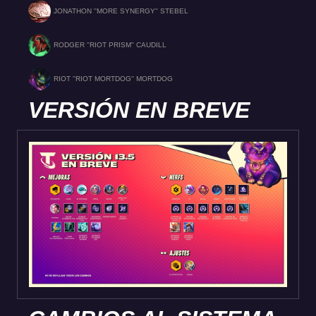
JONATHON ''MORE SYNERGY'' STEBEL
RODGER ''RIOT PRISM'' CAUDILL
RIOT ''RIOT MORTDOG'' MORTDOG
VERSIÓN EN BREVE