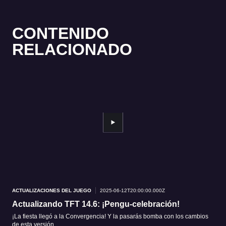
CONTENIDO
RELACIONADO
ACTUALIZACIONES DEL JUEGO
2025-06-12T20:00:00.000Z
ACT
Actualizando TFT 14.6: ¡Pengu-celebración!
Tea
¡La fiesta llegó a la Convergencia! Y la pasarás bomba con los cambios
Hack
de esta versión.
Aume