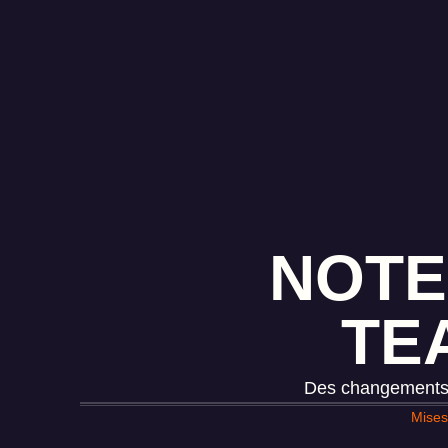
NOTE
TE
Des changements m
Mises