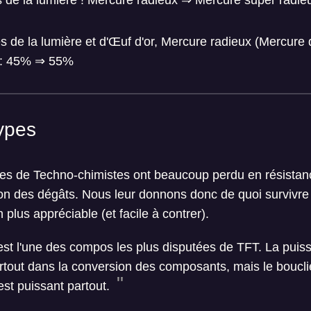
es de la lumière ! Mercure radieux ⇒ Mercure super radi
 de la lumière et d'Œuf d'or, Mercure radieux (Mercure d
e : 45% ⇒ 55%
ypes
s de Techno-chimistes ont beaucoup perdu en résistanc
ion des dégâts. Nous leur donnons donc de quoi survivre
plus appréciable (et facile à contrer).
est l'une des compos les plus disputées de TFT. La pui
urtout dans la conversion des composants, mais le boucli
est puissant partout.