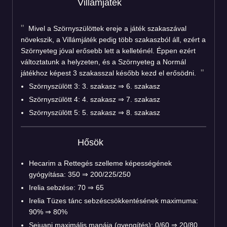
Villámjáték
Mivel a Szörnyszülöttek ereje a játék szakaszával
növekszik, a Villámjáték pedig több szakaszból áll, ezért a
Szörnyeteg jóval erősebb lett a kelleténél. Éppen ezért
változtatunk a helyzeten, és a Szörnyeteg a Normál
játékhoz képest 3 szakasszal később kezd el erősödni.
Szörnyszülött 3: 3. szakasz ⇒ 6. szakasz
Szörnyszülött 4: 4. szakasz ⇒ 7. szakasz
Szörnyszülött 5: 5. szakasz ⇒ 8. szakasz
Hősök
Hecarim a Rettegés szelleme képességének
gyógyítása: 350 ⇒ 200/225/250
Irelia sebzése: 70 ⇒ 65
Irelia Tüzes tánc sebzéscsökkentésének maximuma:
90% ⇒ 80%
Sejuani maximális manája (gyengítés): 0/60 ⇒ 20/80