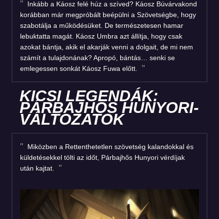
Inkább a Káosz felé húz a szíved? Káosz Búvárvakond
korábban már megpróbált beépülni a Szövetségbe, hogy
szabotálja a működésüket. De természetesen hamar
lebuktatta magát. Káosz Umbra azt állítja, hogy csak
azokat bántja, akik el akarják venni a dolgait, de mi nem
számít a tulajdonának? Apropó, bántás… senki se
emlegessen sonkát Káosz Fuwa előtt.
KICSI LEGENDÁK:
PÁRBAJHŐS HUNYORI-
VÁLTOZATOK
Miközben a Rettenthetetlen szövetség kalandokkal és
küldetésekkel tölti az időt, Párbajhős Hunyori vérdíjak
után kajtat.