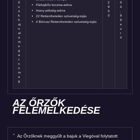
ő
2
0
Párbajhős kocsma-aréna
s
9
4
Arany pékség-aréna
ö
5
,
k
0
9
22 Rettenthetetlen szövetség-tojás
h
9
4 Bónusz Rettenthetetlen szövetség-tojás
aj
e
n
u
al
r
a
ó
m
e
g
a
c
s
o
m
a
g
AZ ŐRZŐK
FELEMELKEDÉSE
Az Őrzőknek meggyűlt a bajuk a Viegóval folytatott