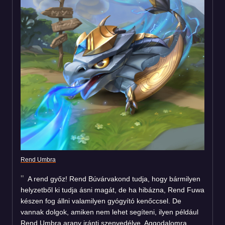
Rend Umbra
A rend győz! Rend Búvárvakond tudja, hogy bármilyen
helyzetből ki tudja ásni magát, de ha hibázna, Rend Fuwa
készen fog állni valamilyen gyógyító kenőccsel. De
vannak dolgok, amiken nem lehet segíteni, ilyen például
Rend Umbra arany iránti szenvedélye. Aggodalomra