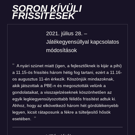
SORON KÍVÜLI
FRISSÍTÉSEK
2021. július 28. –
Játékegyensúllyal kapcsolatos
módosítások
A nyári szünet miatt (igen, a fejlesztőknek is kijár a pihi)
a 11.15-ös frissítés három hétig fog tartani, ezért a 11.16-
os augusztus 11-én érkezik. Köszönjük mindazoknak,
akik játszottak a PBE-n és megosztották velünk a
gondolataikat, a visszajelzéseknek köszönhetően az
egyik legkiegyensúlyozottabb félidős frissítést adtuk ki.
Ahhoz, hogy az elkövetkező három hét gördülékenyebb
legyen, kicsit rátaposunk a fékre a túlteljesítő hősök
esetében.