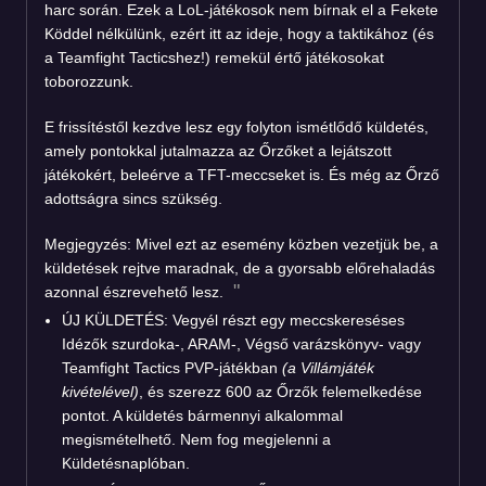
harc során. Ezek a LoL-játékosok nem bírnak el a Fekete
Köddel nélkülünk, ezért itt az ideje, hogy a taktikához (és
a Teamfight Tacticshez!) remekül értő játékosokat
toborozzunk.
E frissítéstől kezdve lesz egy folyton ismétlődő küldetés,
amely pontokkal jutalmazza az Őrzőket a lejátszott
játékokért, beleérve a TFT-meccseket is. És még az Őrző
adottságra sincs szükség.
Megjegyzés: Mivel ezt az esemény közben vezetjük be, a
küldetések rejtve maradnak, de a gyorsabb előrehaladás
azonnal észrevehető lesz.
ÚJ KÜLDETÉS: Vegyél részt egy meccskereséses
Idézők szurdoka-, ARAM-, Végső varázskönyv- vagy
Teamfight Tactics PVP-játékban
(a Villámjáték
kivételével)
, és szerezz 600 az Őrzők felemelkedése
pontot. A küldetés bármennyi alkalommal
megismételhető. Nem fog megjelenni a
Küldetésnaplóban.