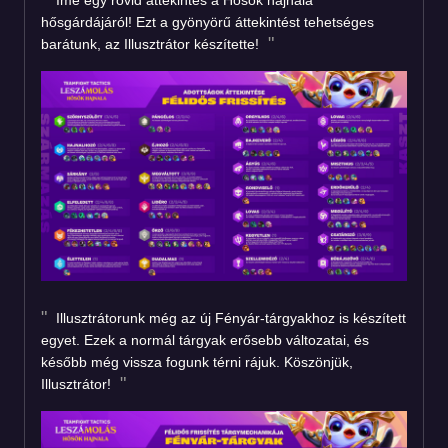
Íme egy rövid áttekintés a Hősök hajnala
hősgárdájáról! Ezt a gyönyörű áttekintést tehetséges
barátunk, az Illusztrátor készítette!
Illusztrátorunk még az új Fényár-tárgyakhoz is készített
egyet. Ezek a normál tárgyak erősebb változatai, és
később még vissza fogunk térni rájuk. Köszönjük,
Illusztrátor!