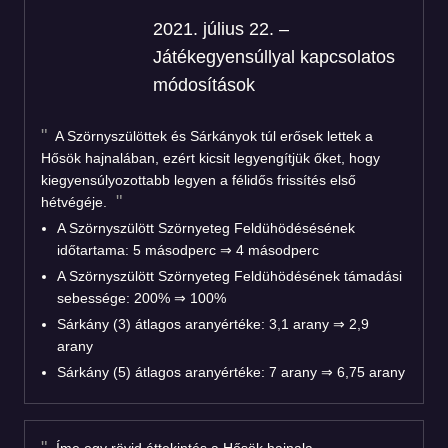
2021. július 22. –
Játékegyensúllyal kapcsolatos
módosítások
A Szörnyszülöttek és Sárkányok túl erősek lettek a
Hősök hajnalában, ezért kicsit legyengítjük őket, hogy
kiegyensúlyozottabb legyen a félidős frissítés első
hétvégéje.
A Szörnyszülött Szörnyeteg Feldühödésésének
időtartama: 5 másodperc ⇒ 4 másodperc
A Szörnyszülött Szörnyeteg Feldühödésének támadási
sebessége: 200% ⇒ 100%
Sárkány (3) átlagos aranyértéke: 3,1 arany ⇒ 2,9
arany
Sárkány (5) átlagos aranyértéke: 7 arany ⇒ 6,75 arany