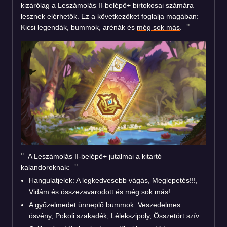
kizárólag a Leszámolás II-belépő+ birtokosai számára
lesznek elérhetők. Ez a következőket foglalja magában:
Kicsi legendák, bummok, arénák és
még sok más
.
A Leszámolás II-belépő+ jutalmai a kitartó
kalandoroknak:
Hangulatjelek: A legkedvesebb vágás, Meglepetés!!!,
Vidám és összezavarodott és még sok más!
A győzelmedet ünneplő bummok: Veszedelmes
ösvény, Pokoli szakadék, Lélekszipoly, Összetört szív