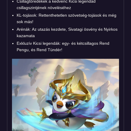
Csillagtöredékek a kedvenc Kicsi legendád
csillagszintjének növeléséhez
KL-tojások: Rettenthetetlen szövetség-tojások és még
sok más!
Arénák: Az utazás kezdete, Sivatagi ösvény és Nyirkos
kazamata
Exkluzív Kicsi legendák: egy- és kétcsillagos Rend
Pengu, és Rend Tündér!