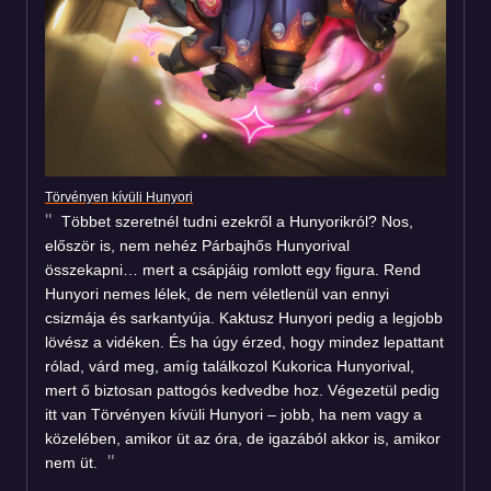
Törvényen kívüli Hunyori
Többet szeretnél tudni ezekről a Hunyorikról? Nos,
először is, nem nehéz Párbajhős Hunyorival
összekapni… mert a csápjáig romlott egy figura. Rend
Hunyori nemes lélek, de nem véletlenül van ennyi
csizmája és sarkantyúja. Kaktusz Hunyori pedig a legjobb
lövész a vidéken. És ha úgy érzed, hogy mindez lepattant
rólad, várd meg, amíg találkozol Kukorica Hunyorival,
mert ő biztosan pattogós kedvedbe hoz. Végezetül pedig
itt van Törvényen kívüli Hunyori – jobb, ha nem vagy a
közelében, amikor üt az óra, de igazából akkor is, amikor
nem üt.