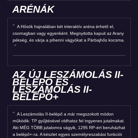
ARÉNÁK
A Hősök hajnalában két interaktív aréna érhető el,
csomagban vagy egyenként. Megnyitotta kapuit az Arany
pékség, és várja a pihenni vágyókat a Párbajhős kocsma.
AZ ÚJ LESZÁMOLÁS II-
BELÉPŐ ÉS
LESZÁMOLÁS II-
BELÉPŐ+
A Leszámolás II-belépő a már megszokott módon
működik: TP gyűjtésével oldhatsz fel ingyenes jutalmakat.
Aki MÉG TÖBB jutalomra vágyik, 1295 RP-ért beruházhat
a belépő+-ra. A készlet egyes személyreszabási funkciói