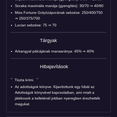
Soraka maximális manája (gyengítés): 30/70 ⇒ 40/80
Miss Fortune Golyózáporának sebzése: 250/400/750
⇒ 250/375/700
Lucian sebzése: 75 ⇒ 70
Tárgyak
Arkangyal pálcájának manaaránya: 45% ⇒ 40%
Hibajavítások
Tiszta krimi.
Az adottságok könyve: Kijavítottunk egy hibát az
Adottságok könyvével kapcsolatban, ami miatt a
játékosok a kelleténél jobban nyeregben érezhették
magukat.