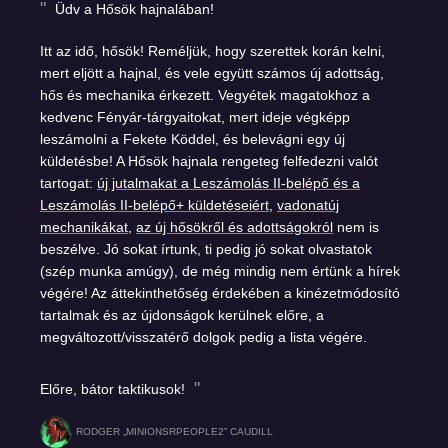
Üdv a Hősök hajnalában!
Itt az idő, hősök! Reméljük, hogy szerettek korán kelni,
mert eljött a hajnal, és vele együtt számos új adottság,
hős és mechanika érkezett. Vegyétek magatokhoz a
kedvenc Fényár-tárgyaitokat, mert ideje végképp
leszámolni a Fekete Köddel, és belevágni egy új
küldetésbe! A Hősök hajnala rengeteg felfedezni valót
tartogat:
új jutalmakat a Leszámolás II-belépő és a
Leszámolás II-belépő+ küldetéseiért
,
vadonatúj
mechanikákat
,
az új hősökről és adottságokról
nem is
beszélve. Jó sokat írtunk, ti pedig jó sokat olvastatok
(szép munka amúgy), de még mindig nem értünk a hírek
végére! Az áttekinthetőség érdekében a kinézetmódosító
tartalmak és az újdonságok kerülnek előre, a
megváltozott/visszatérő dolgok pedig a lista végére.
Előre, bátor taktikusok!
RODGER „MINIONSRPEOPLE2” CAUDILL