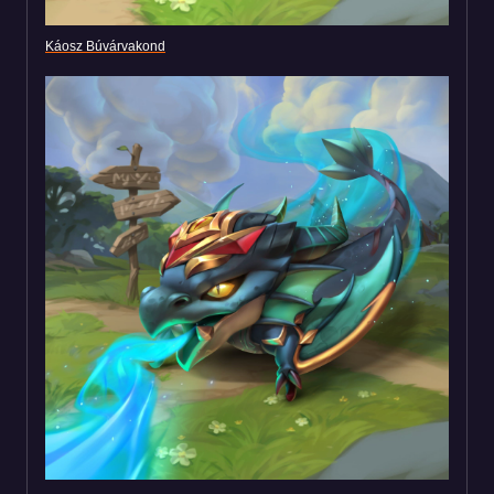
Káosz Búvárvakond