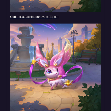
Codantica Acchiappanuvole (Epica)