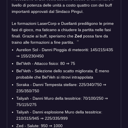
livello di potenza delle unità a costo quattro con dei buff
importanti approvati dal Sindaco Pinguì.
Le formazioni LaserCorp e Duellanti prediligono le prime
fasi di gioco, ma faticano a chiudere la partita nelle fasi
finali. Grazie ai buff, speriamo che
Zed
possa fare da
traino alle formazioni a fine partita.
Aurelion Sol - Danni Pioggia di meteoriti: 145/215/435
⇒ 155/230/450
Bel'Veth - Attacco fisico: 80 ⇒ 75
Bel'Veth - Selezione dello scatto migliorata. È meno
probabile che Bel'Veh si ritrovi intrappolata
Soraka - Danni Tempesta stellare: 225/340/750 ⇒
235/350/750
Taliyah - Danni Muro della tessitrice: 70/100/250 ⇒
75/115/275
Taliyah - Danni esplosione Muro della tessitrice:
210/315/945 ⇒ 225/335/999
Zed - Salute: 950 ⇒ 1000