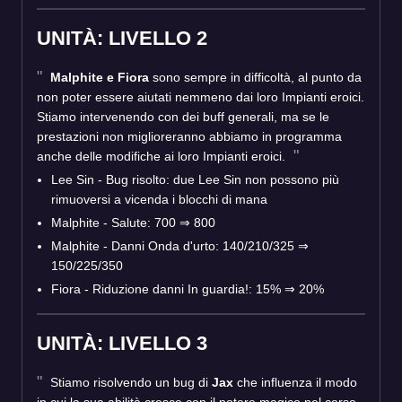
UNITÀ: LIVELLO 2
Malphite e Fiora
sono sempre in difficoltà, al punto da
non poter essere aiutati nemmeno dai loro Impianti eroici.
Stiamo intervenendo con dei buff generali, ma se le
prestazioni non miglioreranno abbiamo in programma
anche delle modifiche ai loro Impianti eroici.
Lee Sin - Bug risolto: due Lee Sin non possono più
rimuoversi a vicenda i blocchi di mana
Malphite - Salute: 700 ⇒ 800
Malphite - Danni Onda d'urto: 140/210/325 ⇒
150/225/350
Fiora - Riduzione danni In guardia!: 15% ⇒ 20%
UNITÀ: LIVELLO 3
Stiamo risolvendo un bug di
Jax
che influenza il modo
in cui la sua abilità cresce con il potere magico nel corso