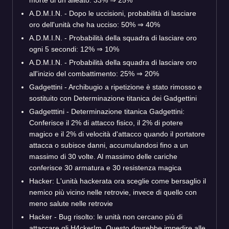
A.D.M.I.N. - Dopo le uccisioni, probabilità di lasciare
oro dell'unità che ha ucciso: 50% ⇒ 40%
A.D.M.I.N. - Probabilità della squadra di lasciare oro
ogni 5 secondi: 12% ⇒ 10%
A.D.M.I.N. - Probabilità della squadra di lasciare oro
all'inizio del combattimento: 25% ⇒ 20%
Gadgettini - Archibugio a ripetizione è stato rimosso e
sostituito con Determinazione titanica dei Gadgettini
Gadgetttini - Determinazione titanica Gadgettini:
Conferisce il 2% di attacco fisico, il 2% di potere
magico e il 2% di velocità d'attacco quando il portatore
attacca o subisce danni, accumulandosi fino a un
massimo di 30 volte. Al massimo delle cariche
conferisce 30 armatura e 30 resistenza magica
Hacker: L'unità hackerata ora sceglie come bersaglio il
nemico più vicino nelle retrovie, invece di quello con
meno salute nelle retrovie
Hacker - Bug risolto: le unità non cercano più di
attaccare gli H4cker!m. Questo dovrebbe impedire alle