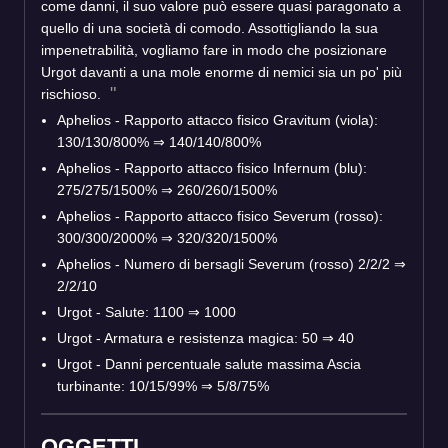
come danni, il suo valore può essere quasi paragonato a
quello di una società di comodo. Assottigliando la sua
impenetrabilità, vogliamo fare in modo che posizionare
Urgot davanti a una mole enorme di nemici sia un po' più
rischioso.
Aphelios - Rapporto attacco fisico Gravitum (viola):
130/130/800% ⇒ 140/140/800%
Aphelios - Rapporto attacco fisico Infernum (blu):
275/275/1500% ⇒ 260/260/1500%
Aphelios - Rapporto attacco fisico Severum (rosso):
300/300/2000% ⇒ 320/320/1500%
Aphelios - Numero di bersagli Severum (rosso) 2/2/2 ⇒
2/2/10
Urgot - Salute: 1100 ⇒ 1000
Urgot - Armatura e resistenza magica: 50 ⇒ 40
Urgot - Danni percentuale salute massima Ascia
turbinante: 10/15/99% ⇒ 5/8/75%
OGGETTI