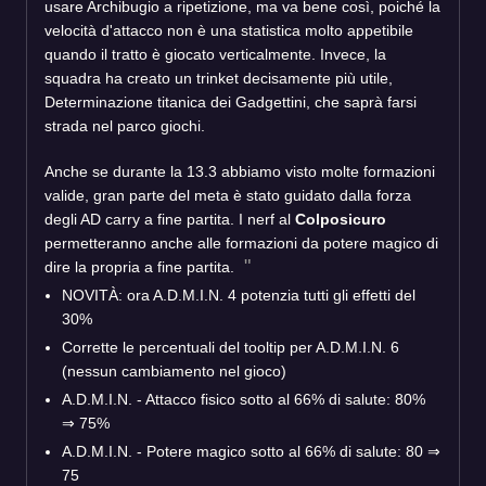
usare Archibugio a ripetizione, ma va bene così, poiché la
velocità d'attacco non è una statistica molto appetibile
quando il tratto è giocato verticalmente. Invece, la
squadra ha creato un trinket decisamente più utile,
Determinazione titanica dei Gadgettini, che saprà farsi
strada nel parco giochi.
Anche se durante la 13.3 abbiamo visto molte formazioni
valide, gran parte del meta è stato guidato dalla forza
degli AD carry a fine partita. I nerf al
Colposicuro
permetteranno anche alle formazioni da potere magico di
dire la propria a fine partita.
NOVITÀ: ora A.D.M.I.N. 4 potenzia tutti gli effetti del
30%
Corrette le percentuali del tooltip per A.D.M.I.N. 6
(nessun cambiamento nel gioco)
A.D.M.I.N. - Attacco fisico sotto al 66% di salute: 80%
⇒ 75%
A.D.M.I.N. - Potere magico sotto al 66% di salute: 80 ⇒
75