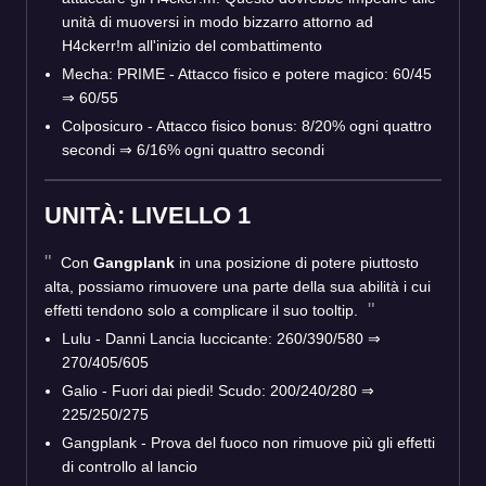
unità di muoversi in modo bizzarro attorno ad
H4ckerr!m all'inizio del combattimento
Mecha: PRIME - Attacco fisico e potere magico: 60/45
⇒ 60/55
Colposicuro - Attacco fisico bonus: 8/20% ogni quattro
secondi ⇒ 6/16% ogni quattro secondi
UNITÀ: LIVELLO 1
Con
Gangplank
in una posizione di potere piuttosto
alta, possiamo rimuovere una parte della sua abilità i cui
effetti tendono solo a complicare il suo tooltip.
Lulu - Danni Lancia luccicante: 260/390/580 ⇒
270/405/605
Galio - Fuori dai piedi! Scudo: 200/240/280 ⇒
225/250/275
Gangplank - Prova del fuoco non rimuove più gli effetti
di controllo al lancio