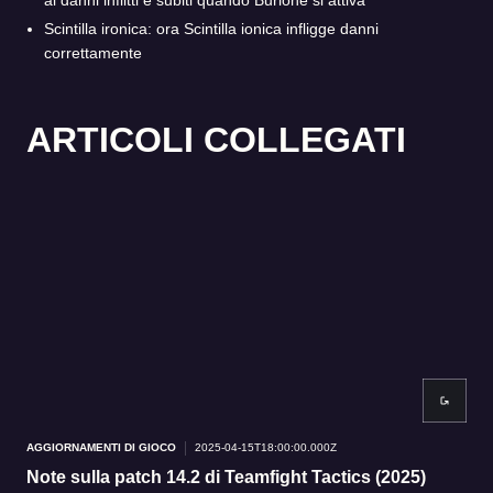
ai danni inflitti e subiti quando Burlone si attiva
Scintilla ironica: ora Scintilla ionica infligge danni
correttamente
ARTICOLI COLLEGATI
AGGIORNAMENTI DI GIOCO
2025-04-15T18:00:00.000Z
AGG
Note sulla patch 14.2 di Teamfight Tactics (2025)
Ve