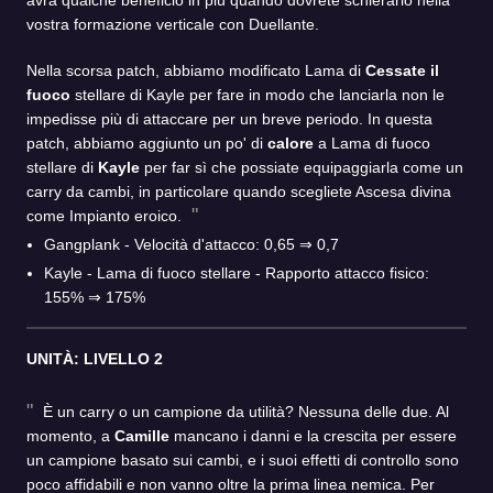
avrà qualche beneficio in più quando dovrete schierarlo nella
vostra formazione verticale con Duellante.
Nella scorsa patch, abbiamo modificato Lama di
Cessate il
fuoco
stellare di Kayle per fare in modo che lanciarla non le
impedisse più di attaccare per un breve periodo. In questa
patch, abbiamo aggiunto un po' di
calore
a Lama di fuoco
stellare di
Kayle
per far sì che possiate equipaggiarla come un
carry da cambi, in particolare quando scegliete Ascesa divina
come Impianto eroico.
Gangplank - Velocità d'attacco: 0,65 ⇒ 0,7
Kayle - Lama di fuoco stellare - Rapporto attacco fisico:
155% ⇒ 175%
UNITÀ: LIVELLO 2
È un carry o un campione da utilità? Nessuna delle due. Al
momento, a
Camille
mancano i danni e la crescita per essere
un campione basato sui cambi, e i suoi effetti di controllo sono
poco affidabili e non vanno oltre la prima linea nemica. Per