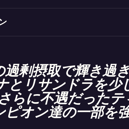
ン
の過剰摂取で輝き過
ナとリサンドラを少
さらに不遇だったテ
ンピオン達の一部を強