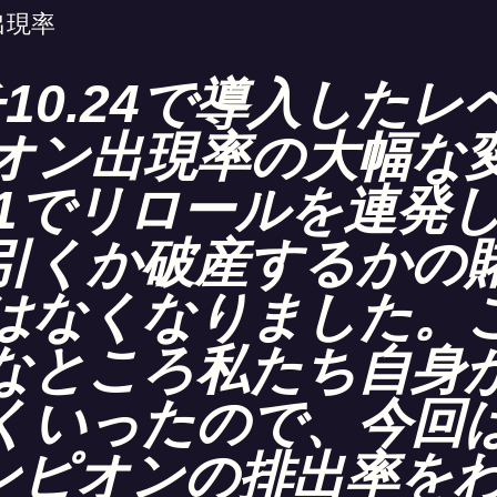
出現率
10.24で導入した
オン出現率の大幅な
-1でリロールを連発
引くか破産するかの
はなくなりました。
なところ私たち自身
くいったので、今回
ンピオンの排出率を