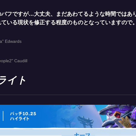
のバフですが…大丈夫、まだあわてるような時間ではあ
れている現状を修正する程度のものとなっていますので
na" Edwards
ople2" Caudill
ライト