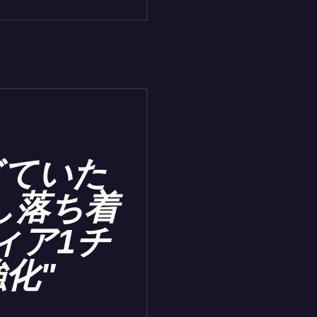
ぎていた
し落ち着
ィア1チ
化"