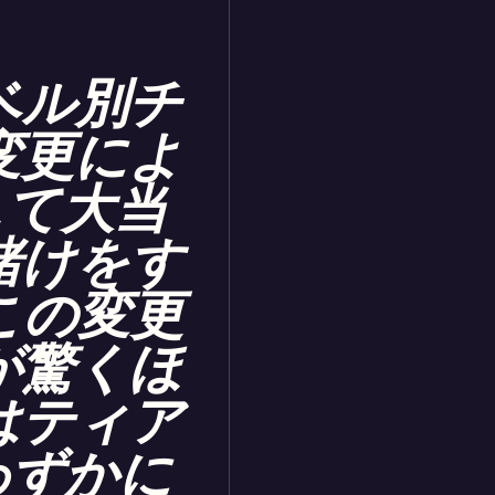
レベル別チ
変更によ
して大当
賭けをす
この変更
が驚くほ
はティア
わずかに