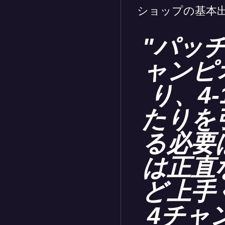
ショップの基本
"パッチ
ャンピ
り、4
たりを
る必要
は正直
ど上手
4チャ