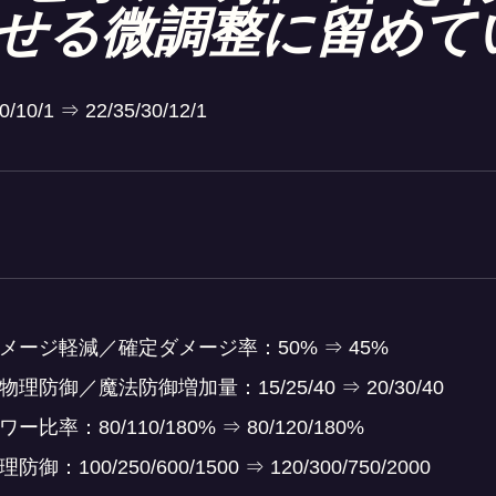
せる微調整に留めて
10/1 ⇒ 22/35/30/12/1
ダメージ軽減／確定ダメージ率：50% ⇒ 45%
理防御／魔法防御増加量：15/25/40 ⇒ 20/30/40
比率：80/110/180% ⇒ 80/120/180%
：100/250/600/1500 ⇒ 120/300/750/2000