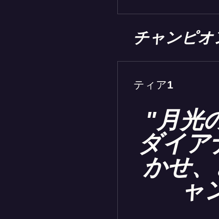
チャンピオ
ティア1
"月光
ダイア
かせ、
ャ