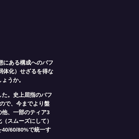
態にある構成へのバフ
（弱体化）せざるを得な
しょうか。
した。史上屈指のバフ
ので、今までより盤
他、一部のティア3
化（スムーズにして）
60/80%で統一す