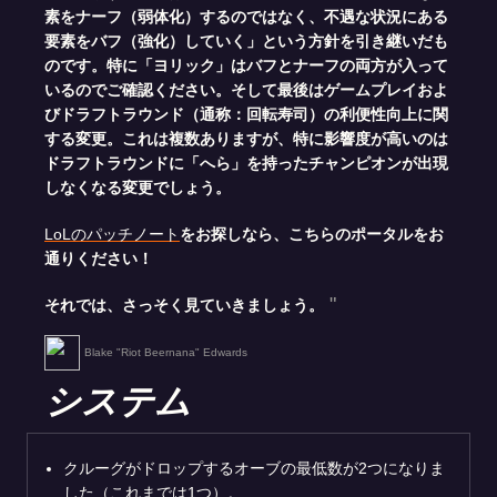
素をナーフ（弱体化）するのではなく、不遇な状況にある
要素をバフ（強化）していく」という方針を引き継いだも
のです。特に「ヨリック」はバフとナーフの両方が入って
いるのでご確認ください。そして最後はゲームプレイおよ
びドラフトラウンド（通称：回転寿司）の利便性向上に関
する変更。これは複数ありますが、特に影響度が高いのは
ドラフトラウンドに「へら」を持ったチャンピオンが出現
しなくなる変更でしょう。
LoLのパッチノート
をお探しなら、こちらのポータルをお
通りください！
それでは、さっそく見ていきましょう。
Blake "Riot Beernana" Edwards
システム
クルーグがドロップするオーブの最低数が2つになりま
した（これまでは1つ）。