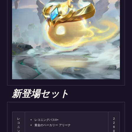
新登場セット
レ
2
レコニングパスII+
コ
2
黄金のベーカリー アリーナ
ニ
6
ン
0