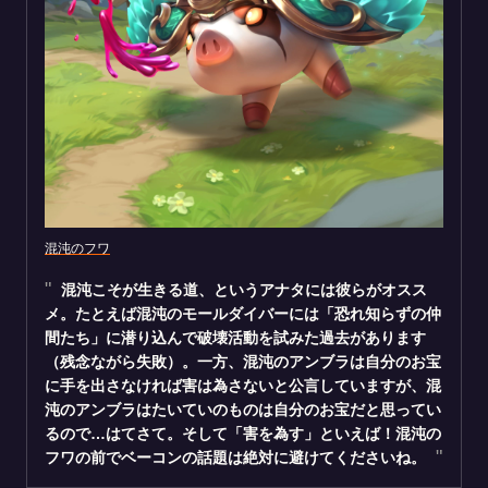
混沌のフワ
混沌こそが生きる道、というアナタには彼らがオスス
メ。たとえば混沌のモールダイバーには「恐れ知らずの仲
間たち」に潜り込んで破壊活動を試みた過去があります
（残念ながら失敗）。一方、混沌のアンブラは自分のお宝
に手を出さなければ害は為さないと公言していますが、混
沌のアンブラはたいていのものは自分のお宝だと思ってい
るので…はてさて。そして「害を為す」といえば！混沌の
フワの前でベーコンの話題は絶対に避けてくださいね。