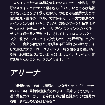
スクインクたちの詳細を知りたい方に一つご忠告を。荒
野のスクインクについて語るなら「ワル」いところは無視
できないことをご了承ください。つむじから触手の先まで
徹頭徹尾・生粋の「ワル」ですからね…。一方で秩序のス
クインクは心優しいヤツですが、無数のブーツと拍車はダ
テじゃありません。また、サボテン スクインクのトゲト
ゲしさは町一番と評判です。そしてトウモロコシ スクイ
ンク。粒ぞろいのスクインクたちの中でも圧倒的にツブツ
ブで、一度火が付けばハジけ具合も圧倒的との噂です。そ
して最後のアウトロー スクインク…時を知らせる鐘が鳴
る時、絶対に近づかないようにしましょう。というか、常
時近寄らないことをオススメします。
アリーナ
「希望の光」では、2種類のインタラクティブアリーナ
がバンドルに同梱/個別販売されます。美味しそうな匂い
漂う黄金のベーカリーと今にも扉が跳ね開きそうな荒野の
酒場、あなたの好みはどちら？