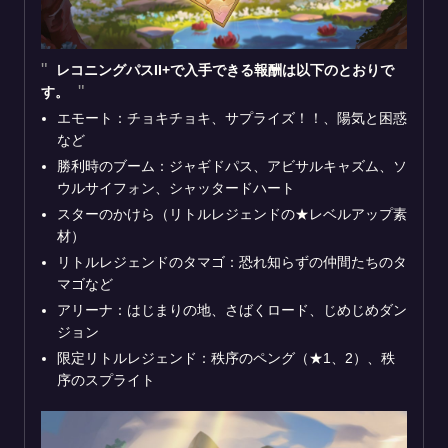
レコニングパスII+で入手できる報酬は以下のとおりで
す。
エモート：チョキチョキ、サプライズ！！、陽気と困惑
など
勝利時のブーム：ジャギドパス、アビサルキャズム、ソ
ウルサイフォン、シャッタードハート
スターのかけら（リトルレジェンドの★レベルアップ素
材）
リトルレジェンドのタマゴ：恐れ知らずの仲間たちのタ
マゴなど
アリーナ：はじまりの地、さばくロード、じめじめダン
ジョン
限定リトルレジェンド：秩序のペング（★1、2）、秩
序のスプライト