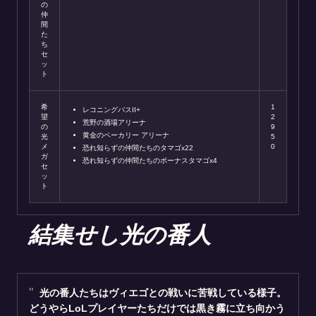
の
仲
間
た
ち
セ
ッ
ト
希
1
レコニングパスII+
望
2
荒野の酒場アリーナ
の
9
黄金のベーカリー アリーナ
光
5
メ
0
恐れ知らずの仲間たちのタマゴx22
ガ
恐れ知らずの仲間たちのボーナスタマゴx4
セ
ッ
ト
結集せし光の番人
光の番人たちはヴィエゴとの戦いに苦戦している様子。
どうやらLoLプレイヤーたちだけでは黒き霧に立ち向かう