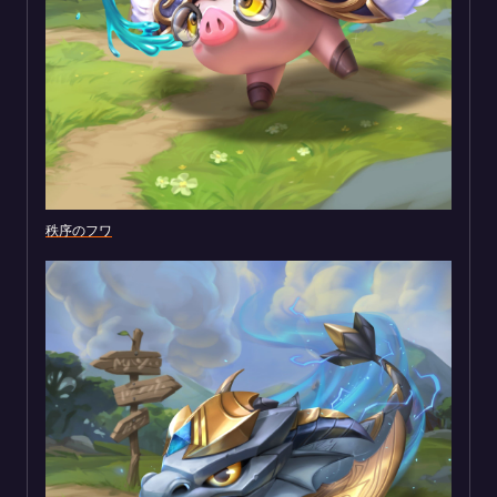
秩序のフワ