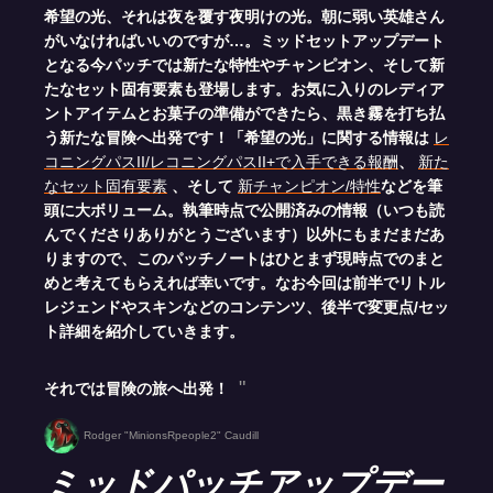
希望の光、それは夜を覆す夜明けの光。朝に弱い英雄さん
がいなければいいのですが…。ミッドセットアップデート
となる今パッチでは新たな特性やチャンピオン、そして新
たなセット固有要素も登場します。お気に入りのレディア
ントアイテムとお菓子の準備ができたら、黒き霧を打ち払
う新たな冒険へ出発です！「希望の光」に関する情報は
レ
コニングパスII/レコニングパスII+で入手できる報酬
、
新た
なセット固有要素
、そして
新チャンピオン/特性
などを筆
頭に大ボリューム。執筆時点で公開済みの情報（いつも読
んでくださりありがとうございます）以外にもまだまだあ
りますので、このパッチノートはひとまず現時点でのまと
めと考えてもらえれば幸いです。なお今回は前半でリトル
レジェンドやスキンなどのコンテンツ、後半で変更点/セッ
ト詳細を紹介していきます。
それでは冒険の旅へ出発！
Rodger "MinionsRpeople2" Caudill
ミッドパッチアップデー