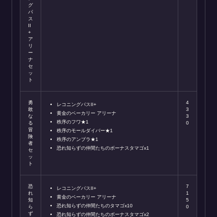
グ
パ
ス
II
+
ア
リ
ー
ナ
セ
ッ
ト
勇
4
レコニングパスII+
敢
3
黄金のベーカリー アリーナ
な
3
秩序のフワ★1
る
0
冒
秩序のモールダイバー★1
険
秩序のアンブラ★1
者
恐れ知らずの仲間たちのボーナスタマゴx1
セ
ッ
ト
恐
7
レコニングパスII+
れ
1
黄金のベーカリー アリーナ
知
5
恐れ知らずの仲間たちのタマゴx10
ら
0
ず
恐れ知らずの仲間たちのボーナスタマゴx2