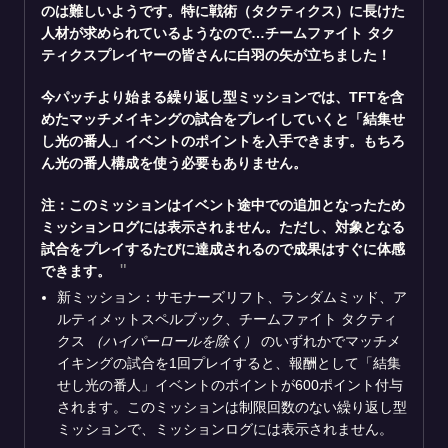
のは難しいようです。特に戦術（タクティクス）に長けた
人材が求められているようなので…チームファイト タク
ティクスプレイヤーの皆さんに白羽の矢が立ちました！
今パッチより始まる繰り返し型ミッションでは、TFTを含
めたマッチメイキングの試合をプレイしていくと「結集せ
し光の番人」イベントのポイントを入手できます。もちろ
ん光の番人構成を使う必要もありません。
注：このミッションはイベント途中での追加となったため
ミッションログには表示されません。ただし、対象となる
試合をプレイするたびに達成されるので成果はすぐに体感
できます。
新ミッション：サモナーズリフト、ランダムミッド、ア
ルティメットスペルブック、チームファイト タクティ
クス
（ハイパーロールを除く）
のいずれかでマッチメ
イキングの試合を1回プレイすると、報酬として「結集
せし光の番人」イベントのポイントが600ポイント付与
されます。このミッションは制限回数のない繰り返し型
ミッションで、ミッションログには表示されません。