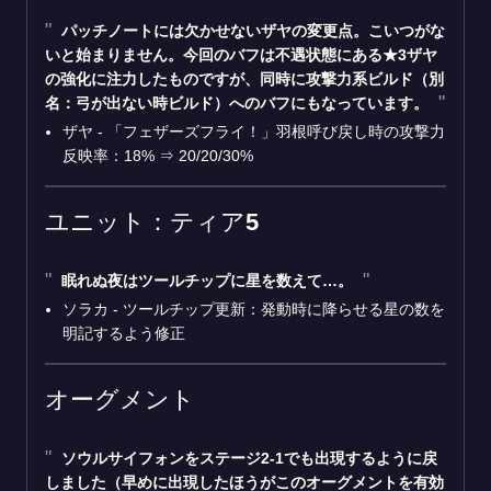
パッチノートには欠かせないザヤの変更点。こいつがな
いと始まりません。今回のバフは不遇状態にある★3ザヤ
の強化に注力したものですが、同時に攻撃力系ビルド（別
名：弓が出ない時ビルド）へのバフにもなっています。
ザヤ - 「フェザーズフライ！」羽根呼び戻し時の攻撃力
反映率：18% ⇒ 20/20/30%
ユニット：ティア5
眠れぬ夜はツールチップに星を数えて…。
ソラカ - ツールチップ更新：発動時に降らせる星の数を
明記するよう修正
オーグメント
ソウルサイフォンをステージ2-1でも出現するように戻
しました（早めに出現したほうがこのオーグメントを有効