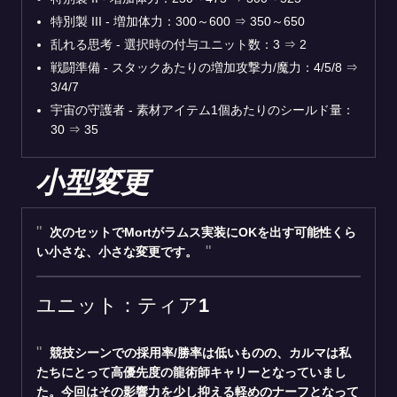
特別製 III - 増加体力：300～600 ⇒ 350～650
乱れる思考 - 選択時の付与ユニット数：3 ⇒ 2
戦闘準備 - スタックあたりの増加攻撃力/魔力：4/5/8 ⇒
3/4/7
宇宙の守護者 - 素材アイテム1個あたりのシールド量：
30 ⇒ 35
小型変更
次のセットでMortがラムス実装にOKを出す可能性くら
い小さな、小さな変更です。
ユニット：ティア1
競技シーンでの採用率/勝率は低いものの、
カルマ
は私
たちにとって高優先度の龍術師キャリーとなっていまし
た。今回はその影響力を少し抑える軽めのナーフとなって