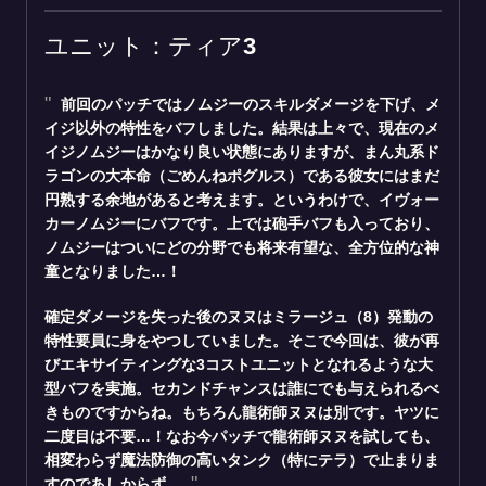
ユニット：ティア3
前回のパッチでは
ノムジー
のスキルダメージを下げ、メ
イジ以外の特性をバフしました。結果は上々で、現在のメ
イジノムジーはかなり良い状態にありますが、まん丸系ド
ラゴンの大本命（ごめんねポグルス）である彼女にはまだ
円熟する余地があると考えます。というわけで、イヴォー
カーノムジーにバフです。上では砲手バフも入っており、
ノムジーはついにどの分野でも将来有望な、全方位的な神
童となりました…！
確定ダメージを失った後の
ヌヌ
はミラージュ（8）発動の
特性要員に身をやつしていました。そこで今回は、彼が再
びエキサイティングな3コストユニットとなれるような大
型バフを実施。セカンドチャンスは誰にでも与えられるべ
きものですからね。もちろん龍術師ヌヌは別です。ヤツに
二度目は不要…！なお今パッチで龍術師ヌヌを試しても、
相変わらず魔法防御の高いタンク（特にテラ）で止まりま
すのであしからず。