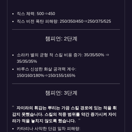
직스 체력: 500⇒450
직스 비전 폭탄 피해량: 250/350/450⇒250/375/525
챔피언: 2단계
소라카 별의 균형 적 스킬 비용 증가: 35/35/50% ⇒
35/35/35%
바루스 신성한 화살 공격력 계수:
150/160/180%⇒150/155/165%
챔피언: 3단계
자이라의 휘감는 뿌리는 가끔 스킬 경로에 있는 적을 휘
감지 못했습니다. 스킬의 적중 범위를 약간 증가시켜 자이
라가 적을 놓치지 않도록 했습니다.
카타리나 사악한 단검 일차 피해량: