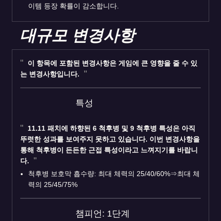
이템 등장 확률이 감소합니다.
대규모 변경사항
이 항목에 포함된 변경사항은 게임에 큰 영향을 줄 수 있
는 변경사항입니다.
특성
11.11 패치에 하향된 6 척후병 및 9 척후병 특성은 아직
뚜렷한 성과를 보여주지 못하고 있습니다. 이번 변경사항을
통해 척후병이 든든한 근접 특성이라고 느껴지기를 바랍니
다.
척후병 보호막 흡수량: 최대 체력의 25/40/60%⇒최대 체
력의 25/45/75%
챔피언: 1단계