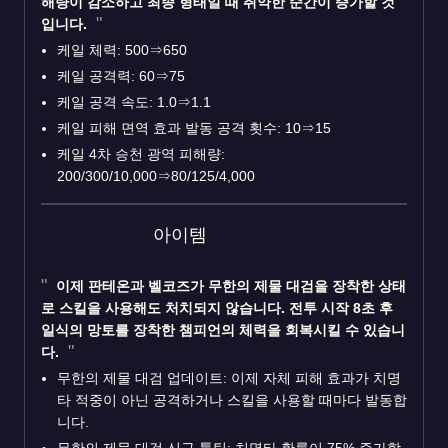
해량이 감소하고 최종 형태일 때 취약한 순간이 증가할 것
입니다.
케일 체력: 500⇒650
케일 공격력: 60⇒75
케일 공격 속도: 1.0⇒1.1
케일 피해 면역 효과 발동 공격 횟수: 10⇒15
케일 4차 승천 광역 피해량:
200/300/10,000⇒80/125/4,000
아이템
이제 판테온과 벨코즈가 무한의 제물 대검을 장착한 상태
로 스킬을 사용해도 처치되지 않습니다. 전투 시작 8초 후
일식의 망토를 장착한 챔피언의 체력을 회복시킬 수 있습니
다.
무한의 제물 대검 업데이트: 이제 자체 피해 효과가 치명
타 적중이 아닌 공격하거나 스킬을 사용할 때마다 발동합
니다.
무한의 제물 대검 신규 툴팁: 치명타 확률이 75% 증가합