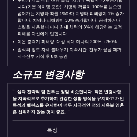
니다(기본 아이템 포함). 치명타 확률이 100%를 넘으면
넘어가는 치명타 확률 1%마다 치명타 피해량이 1% 증가
합니다. 치명타 피해량이 30% 증가합니다. 공격하거나
스킬을 사용할 때마다 최대 체력의 3%에 해당하는 고정
피해를 자신에게 입힙니다.
이온 충격기 피해량: 대상 최대 마나의 200%⇒250%
일식의 망토 자체 불태우기 지속시간: 전투가 끝날 때까
지⇒전투 시작 후 8초 동안
소규모 변경사항
삶과 전략적 팀 전투는 정말 비슷합니다. 작은 변경사항
을 지속적으로 추가하여 건강한 생활 방식을 유지하고 개인
특성의 밸런스를 유지하며 너무 자극적인 적의 지옥불 영혼
은 섭취하지 않는 것이 좋죠.
특성