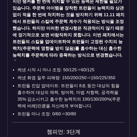
지만 탱커를 한 번에 처치할 수 있는 능력은 제한될 필요가
있습니다. 주문력 아이템을 장착한 트런들이 능력치와 상관
없이 적을 한 번에 처치하는 것을 방지하기 위해 11.11 패치
에서 트런들의 스킬에 주문력 계수가 적용되는 방식을 조정
했습니다. 하지만 이러한 변경사항은 직관적이지 않기 때문
에 장기적으로 보면 바람직하지 못합니다. 이번 패치에서는
트런들의 스킬을 업데이트하여 트런들이 고정된 수치의 능
력치(주문력에 영향을 받지 않음)를 흡수하는 대신 흡수한
능력치를 주문력에 따라 증폭하는 방식으로 변경했습니다.
케넨 시작 시 마나 조정: 50/125⇒60/125
케넨 화염 질주 피해량: 150/200/250⇒150/225/350
트런들 진압 업데이트: 트런들이 8초 동안 대상의 힘을
흡수하여 대상의 체력, 방어력, 마법 저항력, 공격력을
35% 감소시키고 흡수한 능력치의 100/130/200%(주문
력에 비례)만큼을 자신에게 부여합니다.
트런들 마나 조정: 0/60⇒30/80
챔피언: 3단계