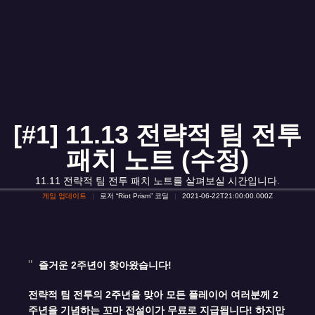
[#1] 11.13 전략적 팀 전투
패치 노트 (수정)
11.11 전략적 팀 전투 패치 노트를 살펴보실 시간입니다.
게임 업데이트
로저 “Riot Prism” 코딜
2021-06-22T21:00:00.000Z
즐거운 2주년이 찾아왔습니다!
전략적 팀 전투의 2주년을 맞아 모든 플레이어 여러분께 2
주년을 기념하는 꼬마 전설이가 무료로 지급됩니다! 하지만