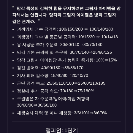
망각 특성의 강력한 힘을 유지하려면 그림자 아이템을 망
각해서는 안됩니다. 망각과 그림자 아이템은 빛과 그림자
같은 관계죠.
괴생명체 괴수 공격력: 100/150/200 ⇒ 100/140/180
괴생명체 괴수 별 등급별 공격력: 10/15/20 ⇒ 10/14/18
용 사냥꾼 추가 주문력: 30/80/140⇒30/70/140
망각 기본 공격력 및 주문력: 30/70/140⇒25/60/125
망각 그림자 아이템당 추가 능력치 증가량: 10%⇒15%
철갑 방어력: 40/90/180⇒35/85/170
기사 피해 감소량: 15/40/80⇒20/40/70
군단 공격 속도: 25/60/110/180⇒25/60/110/195
정찰대 추가 공격 속도: 70/180⇒75/180%
구원받은 자 주문력/방어력/마법 저항력:
30/60/90⇒30/60/100
재생술사 체력 및 마나 재생량: 3/6/10%⇒3/6/9%
챔피언: 1단계