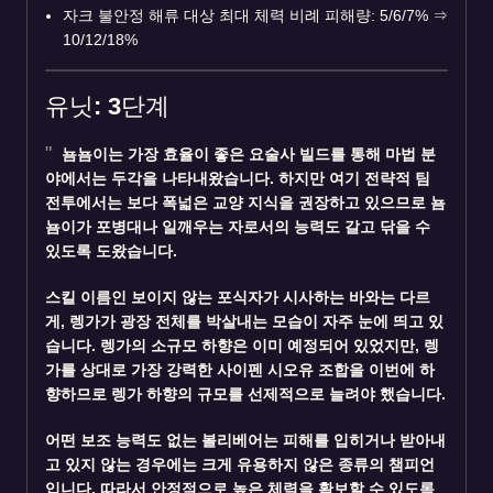
자크 불안정 해류 대상 최대 체력 비례 피해량: 5/6/7%
⇒
10/12/18%
유닛: 3단계
뇸뇸이
는 가장 효율이 좋은 요술사 빌드를 통해 마법 분
야에서는 두각을 나타내왔습니다. 하지만 여기 전략적 팀
전투에서는 보다 폭넓은 교양 지식을 권장하고 있으므로 뇸
뇸이가 포병대나 일깨우는 자로서의 능력도 갈고 닦을 수
있도록 도왔습니다.
스킬 이름인 보이지 않는 포식자가 시사하는 바와는 다르
게,
렝가
가 광장 전체를 박살내는 모습이 자주 눈에 띄고 있
습니다. 렝가의 소규모 하향은 이미 예정되어 있었지만, 렝
가를 상대로 가장 강력한 사이펜 시오유 조합을 이번에 하
향하므로 렝가 하향의 규모를 선제적으로 늘려야 했습니다.
어떤 보조 능력도 없는
볼리베어
는 피해를 입히거나 받아내
고 있지 않는 경우에는 크게 유용하지 않은 종류의 챔피언
입니다. 따라서 안정적으로 높은 체력을 확보할 수 있도록