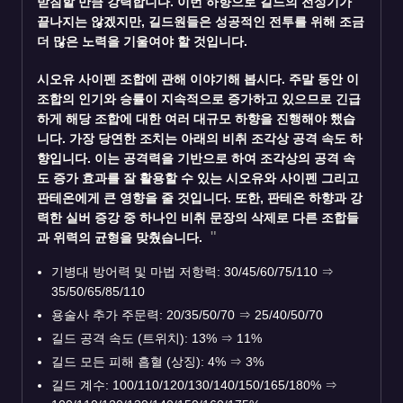
받침할 만큼 강력합니다. 이번 하향으로 길드의 전성기가
끝나지는 않겠지만, 길드원들은 성공적인 전투를 위해 조금
더 많은 노력을 기울여야 할 것입니다.
시오유 사이펜 조합에 관해 이야기해 봅시다. 주말 동안 이
조합의 인기와 승률이 지속적으로 증가하고 있으므로 긴급
하게 해당 조합에 대한 여러 대규모 하향을 진행해야 했습
니다. 가장 당연한 조치는 아래의
비취
조각상 공격 속도 하
향입니다. 이는 공격력을 기반으로 하여 조각상의 공격 속
도 증가 효과를 잘 활용할 수 있는 시오유와 사이펜 그리고
판테온에게 큰 영향을 줄 것입니다. 또한, 판테온 하향과 강
력한 실버 증강 중 하나인 비취 문장의 삭제로 다른 조합들
과 위력의 균형을 맞췄습니다.
기병대 방어력 및 마법 저항력: 30/45/60/75/110
⇒
35/50/65/85/110
용술사 추가 주문력: 20/35/50/70
⇒
25/40/50/70
길드 공격 속도 (트위치): 13%
⇒
11%
길드 모든 피해 흡혈 (상징): 4%
⇒
3%
길드 계수: 100/110/120/130/140/150/165/180%
⇒