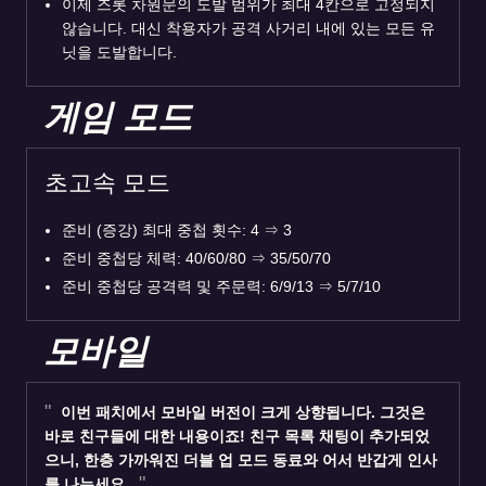
이제 즈롯 차원문의 도발 범위가 최대 4칸으로 고정되지
않습니다. 대신 착용자가 공격 사거리 내에 있는 모든 유
닛을 도발합니다.
게임 모드
초고속 모드
준비 (증강) 최대 중첩 횟수: 4
⇒
3
준비 중첩당 체력: 40/60/80
⇒
35/50/70
준비 중첩당 공격력 및 주문력: 6/9/13
⇒
5/7/10
모바일
이번 패치에서 모바일 버전이 크게 상향됩니다. 그것은
바로 친구들에 대한 내용이죠! 친구 목록 채팅이 추가되었
으니, 한층 가까워진 더블 업 모드 동료와 어서 반갑게 인사
를 나누세요.