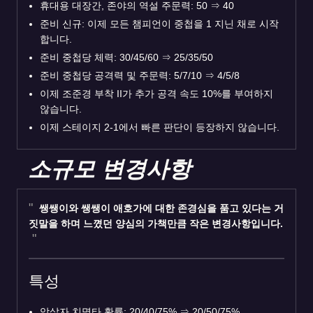
휴대용 대장간, 존야의 역설 주문력: 50
⇒
40
준비 신규: 이제 모든 챔피언이 중첩을 1 지닌 채로 시작
합니다.
준비 중첩당 체력: 30/45/60
⇒
25/35/50
준비 중첩당 공격력 및 주문력: 5/7/10
⇒
4/5/8
이제 조준경 부착 II가 추가 공격 속도 10%를 부여하지
않습니다.
이제 스테이지 2-1에서 빠른 판단이 등장하지 않습니다.
소규모 변경사항
쌩쌩이와 쌩쌩이 애호가에 대한 존경심을 품고 있다는 거
짓말을 하며 느꼈던 양심의 가책만큼 작은 변경사항입니다.
특성
암살자 치명타 확률: 20/40/75%
⇒
20/50/75%