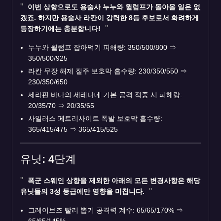
이번 상향으로도 용술사
누누와 윌럼프
가 돌아올 일은 없
겠죠. 하지만 용술사
라칸
이 강력한 8등 후보로서 화려하게
등장하기에는 충분합니다!
누누와 윌럼프 잡아먹기 피해량: 350/500/800
⇒
350/500/925
라칸 무장 해제 질주 보호막 흡수량: 230/350/550
⇒
230/350/650
세라핀 바다의 세레나데 기본 공격 적중 시 피해량:
20/35/70
⇒
20/35/65
사일러스 페트리사이트 폭발 보호막 흡수량:
365/415/475
⇒
365/415/525
유닛: 4단계
폭군 스웨인
상향을 제외한 아래의 모든 변경사항은 해당
유닛들의 3성 등급에만 영향을 미칩니다.
그레이브즈 빨리 뽑기 공격력 계수: 65/65/170%
⇒
65/65/145%