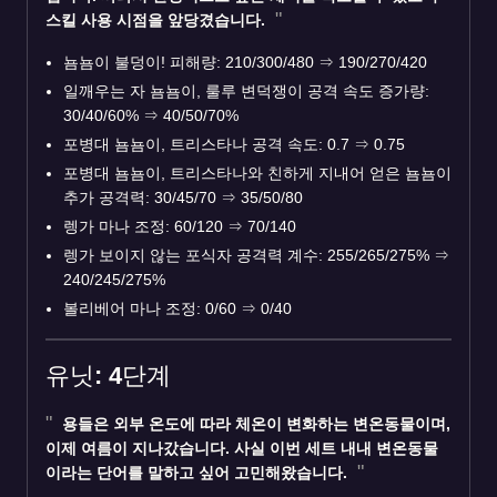
스킬 사용 시점을 앞당겼습니다.
뇸뇸이 불덩이! 피해량: 210/300/480
⇒
190/270/420
일깨우는 자 뇸뇸이, 룰루 변덕쟁이 공격 속도 증가량:
30/40/60%
⇒
40/50/70%
포병대 뇸뇸이, 트리스타나 공격 속도: 0.7
⇒
0.75
포병대 뇸뇸이, 트리스타나와 친하게 지내어 얻은 뇸뇸이
추가 공격력: 30/45/70
⇒
35/50/80
렝가 마나 조정: 60/120
⇒
70/140
렝가 보이지 않는 포식자 공격력 계수: 255/265/275%
⇒
240/245/275%
볼리베어 마나 조정: 0/60
⇒
0/40
유닛: 4단계
용들은 외부 온도에 따라 체온이 변화하는 변온동물이며,
이제 여름이 지나갔습니다. 사실 이번 세트 내내 변온동물
이라는 단어를 말하고 싶어 고민해왔습니다.