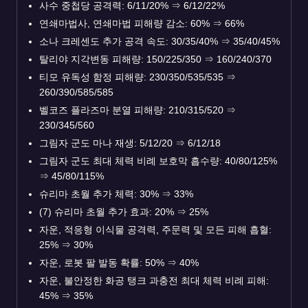
사수 중첩당 공격력: 6/11/20%
⇒
6/12/22%
연쇄마법사, 연쇄마법 피해량 감소: 60%
⇒
66%
소나 크레센도 추가 공격 속도: 30/35/40%
⇒
35/40/45%
탈리야 지각변동 피해량: 150/225/350
⇒
160/240/370
티모 유독성 함정 피해량: 230/350/535/535
⇒
260/390/585/585
벨코즈 플라즈마 분열 피해량: 210/315/520
⇒
230/345/560
그림자 군도 마나 재생: 5/12/20
⇒
6/12/18
그림자 군도 최대 체력 비례 보호막 흡수량: 40/80/125%
⇒
45/80/115%
슈리마 초월 추가 체력: 30%
⇒
33%
(7) 슈리마 초월 추가 효과: 20%
⇒
25%
자운, 적응형 이식물 공격력, 주문력 및 모든 피해 흡혈:
25%
⇒
30%
자운, 로봇 팔 발동 확률: 50%
⇒
40%
자운, 불안정한 화공 탱크 과충전 최대 체력 비례 피해:
45%
⇒
35%