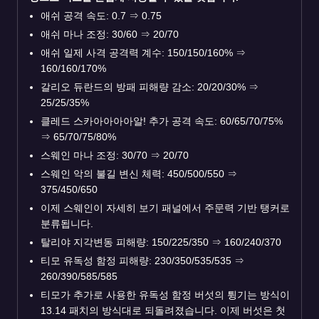
애쉬 공격 속도: 0.7
⇒
0.75
애쉬 마나 조정: 30/60
⇒
20/70
애쉬 일제 사격 공격력 계수: 150/150/160%
⇒
160/160/170%
갈리오 듀란드의 방패 피해량 감소: 20/20/30%
⇒
25/25/35%
클레드 스카아아아아알! 추가 공격 속도: 60/65/70/75%
⇒
65/70/75/80%
스웨인 마나 조정: 30/70
⇒
20/70
스웨인 악의 불길 변신 체력: 450/500/550
⇒
375/450/650
이제 스웨인이 자세히 보기 패널에서 주문력 기반 탱커로
분류됩니다.
탈리야 지각변동 피해량: 150/225/350
⇒
160/240/370
티모 유독성 함정 피해량: 230/350/535/535
⇒
260/390/585/585
티모가 추가로 사용한 유독성 함정 버섯의 튕기는 방식이
13.14 패치의 방식대로 되돌려졌습니다. 이제 버섯은 첫