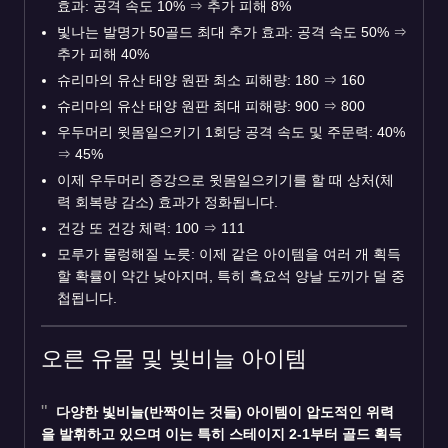
효과: 공격 속도 10%
⇒
추가 피해 8%
빛나는 발명가 50골드 최대 추가 효과: 공격 속도 50%
⇒
추가 피해 40%
슈리마의 유산 태양 원판 최소 피해량: 180
⇒
160
슈리마의 유산 태양 원판 최대 피해량: 900
⇒
800
우두머리 윗몸일으키기 1회당 공격 속도 및 주문력: 40%
⇒
45%
이제 우두머리 증강으로 윗몸일으키기를 할 때 상처(체
력 회복량 감소) 효과가 정화됩니다.
건강 또 건강 체력: 100
⇒
111
모루가 물렁해질 노릇: 이제 같은 아이템을 여러 개 획득
할 확률이 약간 낮아지며, 특히 흑요석 양날 도끼가 덜 중
첩됩니다.
오른 유물 및 빛비늘 아이템
다양한 빛비늘(반짝이는 것들) 아이템이 압도적인 위력
을 발휘하고 있으며 이는 특히 스테이지 2-1부터 골드 획득