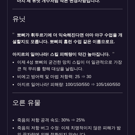
마치 제 유닛 개수처럼 작은 변경사항입니다.
유닛
뽀삐가 휘두르기에 더 익숙해진다면 아마 야구 수업을 개
설할지도 모릅니다. 뽀삐의 홈런 수업 같은 이름으로요.
아지르의 일어나라! 스킬 피해량이 약간 높아집니다.
이제 4성 뽀삐의 굳건한 망치 스킬이 더 일관적으로 가장
큰 적 무리를 향해 대상을 날립니다.
비에고 방어력 및 마법 저항력: 25
⇒
30
아지르 일어나라! 피해량: 100/150/550
⇒
105/160/550
오른 유물
죽음의 저항 공격 속도: 30%
⇒
25%
죽음의 저항 버그 수정: 이제 치명적이지 않은 피해가 밤
의 끝자락에 의해 정화되지 않습니다.