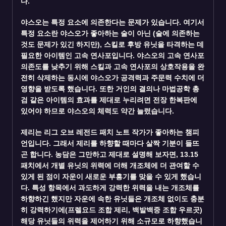
다.
야스오
는 특정 요소에 의존한다는 문제가 있습니다. 여기서
특정 요소란 야스오가 좋아하는 술이 아닌 (술에 의존하는
것도 문제가 있긴 하지만), 스킬로 후방 유닛을 타격하는 데
필요한 아이템인 고속 연사포입니다. 야스오의 고속 연사포
의존도를 낮추기 위해 스킬과 고속 연사포의 상호작용을 완
전히 삭제하는 동시에 야스오가 공격력과 주문력 수치에 더
영향을 받도록 했습니다. 또한 거인의 결의나 마법공학 총
검 같은 아이템의 효과를 제대로 누리려면 전장 한복판에
있어야 하므로 야스오의 체력도 약간 늘렸습니다.
제리
는 리그 오브 레전드 패치 노트 작가가 좋아하는 챔피
언입니다. 그래서 제리를 하향할 때마다 살짝 기분이 들뜨
곤 합니다. 농담은 그만하고 제대로 설명해 보자면, 13.15
패치에서 개별 유닛의 위력에 더해 개조체에 더 관여할 수
있게 된 점이 자운이 새로운 부흥기를 맞을 수 있게 했습니
다. 특성 항목에서 과도하게 강력한 위력을 내는 개조체를
하향하긴 했지만 자운에 속한 유닛들은 개조체 없이도 충분
히 강력하기에(프렐요드 조합 제리, 백발백중 조합 우르곳)
해당 유닛들의 위력을 제어하기 위해 소규모로 하향했습니