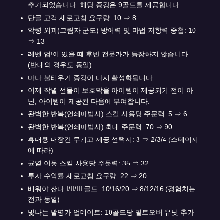
추가되었습니다. 해당 증강은 9골드를 제공합니다.
단골 고객 새로고침 요구량: 10
⇒
8
악령 외피(그림자 군도) 방어력 및 마법 저항력 중첩: 10
⇒
13
레벨 업!이 있을 때 후반 전문가가 등장하지 않습니다.
(반대의 경우도 동일)
마나 불태우기 증강이 다시 활성화됩니다.
이제 작별 선물이 보호막을 아이템이 제공되기 전이 아
닌, 아이템이 제공된 다음에 부여합니다.
완벽한 반복(연쇄마법사) 스킬 사용당 주문력: 5
⇒
6
완벽한 반복(연쇄마법사) 최대 주문력: 70
⇒
90
휴대용 대장간 무기고 제공 선택지: 3
⇒
2/3/4 (스테이지
에 따라)
균열 이동 스킬 사용당 주문력: 35
⇒
32
투자 수익률 새로고침 요구량: 22
⇒
20
배워야 산다 I/II/III 골드: 10/16/20
⇒
8/12/16 (경험치는
전과 동일)
빛나는 발명가 업데이트: 10골드당 필트오버 유닛 추가