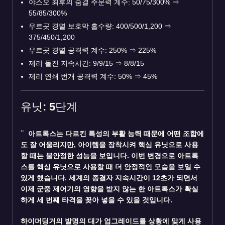
야스오 최후의 숨결 주문력 계수: 50/75/300%
⇒
55/85/300%
우르곳 경멸 보호막 흡수량: 400/500/1,200
⇒
375/450/1,200
우르곳 경멸 공격력 계수: 250%
⇒
225%
제리 돌진 지속시간: 9/9/15
⇒
8/8/15
제리 연쇄 번개 공격력 계수: 50%
⇒
45%
유닛: 5단계
아트록스
는 다르킨 특성의 부활 능력 때문에 어떤 조합에
도 잘 어울리지만, 아이템을 장착시켜 핵심 유닛으로 사용
할 때는 불안정한 성능을 보입니다. 이번 변경으로 아트록
스를 핵심 유닛으로 사용할 때 더 안정적인 모습을 보일 수
있게 했습니다. 세계의 종결자 지속시간이 12초가 되면서
이제 군중 제어기의 영향을 받지 않는 한 아트록스가 확실
하게 세 번째 타격을 꽂아 넣을 수 있을 것입니다.
하이머딩거의
발명의 대가
업그레이드를 상황에 맞게 사용