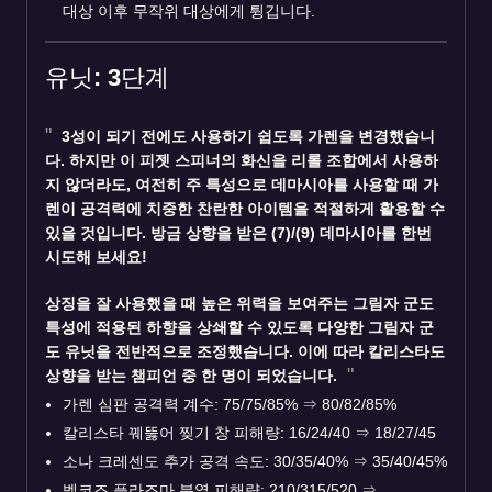
대상 이후 무작위 대상에게 튕깁니다.
유닛: 3단계
3성이 되기 전에도 사용하기 쉽도록
가렌
을 변경했습니
다. 하지만 이 피젯 스피너의 화신을 리롤 조합에서 사용하
지 않더라도, 여전히 주 특성으로 데마시아를 사용할 때 가
렌이 공격력에 치중한 찬란한 아이템을 적절하게 활용할 수
있을 것입니다. 방금 상향을 받은 (7)/(9) 데마시아를 한번
시도해 보세요!
상징을 잘 사용했을 때 높은 위력을 보여주는 그림자 군도
특성에 적용된 하향을 상쇄할 수 있도록 다양한 그림자 군
도 유닛을 전반적으로 조정했습니다. 이에 따라
칼리스타
도
상향을 받는 챔피언 중 한 명이 되었습니다.
가렌 심판 공격력 계수: 75/75/85%
⇒
80/82/85%
칼리스타 꿰뚫어 찢기 창 피해량: 16/24/40
⇒
18/27/45
소나 크레센도 추가 공격 속도: 30/35/40%
⇒
35/40/45%
벨코즈 플라즈마 분열 피해량: 210/315/520
⇒