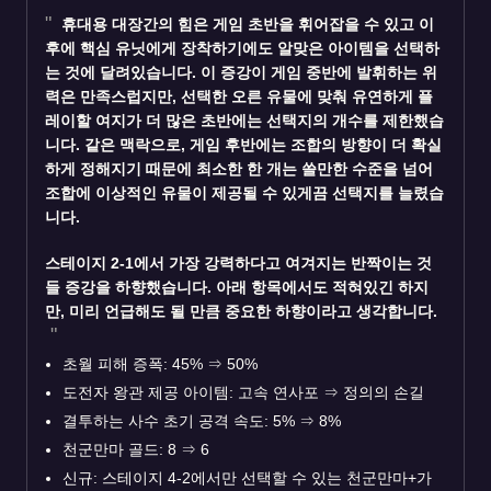
휴대용 대장간
의 힘은 게임 초반을 휘어잡을 수 있고 이
후에 핵심 유닛에게 장착하기에도 알맞은 아이템을 선택하
는 것에 달려있습니다. 이 증강이 게임 중반에 발휘하는 위
력은 만족스럽지만, 선택한 오른 유물에 맞춰 유연하게 플
레이할 여지가 더 많은 초반에는 선택지의 개수를 제한했습
니다. 같은 맥락으로, 게임 후반에는 조합의 방향이 더 확실
하게 정해지기 때문에 최소한 한 개는 쓸만한 수준을 넘어
조합에 이상적인 유물이 제공될 수 있게끔 선택지를 늘렸습
니다.
스테이지 2-1에서 가장 강력하다고 여겨지는
반짝이는 것
들
증강을 하향했습니다. 아래 항목에서도 적혀있긴 하지
만, 미리 언급해도 될 만큼 중요한 하향이라고 생각합니다.
초월 피해 증폭: 45%
⇒
50%
도전자 왕관 제공 아이템: 고속 연사포
⇒
정의의 손길
결투하는 사수 초기 공격 속도: 5%
⇒
8%
천군만마 골드: 8
⇒
6
신규: 스테이지 4-2에서만 선택할 수 있는 천군만마+가