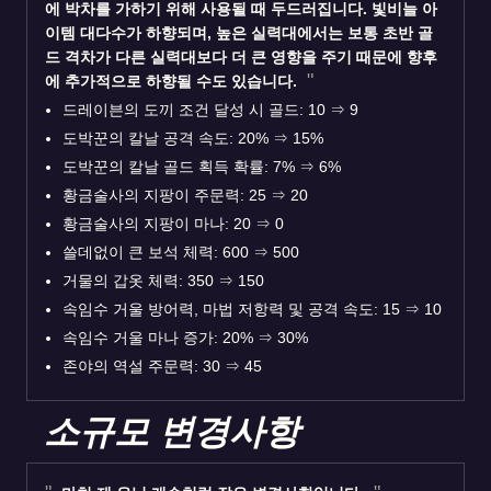
에 박차를 가하기 위해 사용될 때 두드러집니다. 빛비늘 아
이템 대다수가 하향되며, 높은 실력대에서는 보통 초반 골
드 격차가 다른 실력대보다 더 큰 영향을 주기 때문에 향후
에 추가적으로 하향될 수도 있습니다.
드레이븐의 도끼 조건 달성 시 골드: 10
⇒
9
도박꾼의 칼날 공격 속도: 20%
⇒
15%
도박꾼의 칼날 골드 획득 확률: 7%
⇒
6%
황금술사의 지팡이 주문력: 25
⇒
20
황금술사의 지팡이 마나: 20
⇒
0
쓸데없이 큰 보석 체력: 600
⇒
500
거물의 갑옷 체력: 350
⇒
150
속임수 거울 방어력, 마법 저항력 및 공격 속도: 15
⇒
10
속임수 거울 마나 증가: 20%
⇒
30%
존야의 역설 주문력: 30
⇒
45
소규모 변경사항