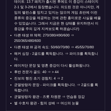
데이트: 13.7 패치가 출시된 후에도 이 증강이 스테이지
2-1 및 3-2에서 등장했습니다. 의도된 것은 아니지만, 게
임의 밸런스를 망치고 있지는 않으며 게임 초반에 이런
종류의 증강을 제공하는 것에 관한 흥미로운 사실을 배울
수 있었습니다. 그래서 지금은 현 상태를 유지하면서 이
증강을 주의 깊게 지켜보도록 하겠습니다!)
다른 태생 III 체력: 270/380/490/600
⇒
250/365/480/600
다른 태생 III 공격 속도: 50/60/70/80
⇒
45/55/70/80
해커 심장 - 2골드를 획득합니다.
⇒
파이크를 획득합니
다.
레이저단 문장 및 영혼 증강이 다시 활성화됩니다.
후반 전문가 골드: 40
⇒
> 44
진보의 행진 초기 경험치: 4
⇒
2
균열방랑자 문장 - 파이크를 획득합니다.
⇒
2골드를 획
득합니다.
균열방랑자 왕관 - 즈롯 차원문
⇒
연습용 장갑
별 수호자 왕관 - 힘의 성배
⇒
여신의 눈물