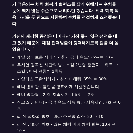
게 적용되는 체력 회복의 밸런스를 잡기 위해서는 수치를
눈에 띄지 않는 수준으로 내려야만 했습니다. 체력 회복 적
용 대상을 두 명으로 제한하여 수치를 적절하게 조정했습니
다.
가렌
의 캐리형 증강은 데이터상 가장 좋지 않은 성적을 내
고 있기 때문에, 대검 전력방출이 강력해지도록 힘을 더 실
었습니다.
케일 정의로운 사거리 - 추가 공격 속도: 25%
⇒
33%
루시안 쌍곡선 시간의 방 - 스킬 2번당 경험치 1 획득
⇒
스킬 3번당 경험치 2획득
사일러스 국왕시해자 - 추가 피해량: 35%
⇒
30%
애니 방화광 - 툴팁을 명확하게 개선했습니다.
애니 방화광 - 기절 지속시간: 1.5초
⇒
2초
징크스 신난다! - 공격 속도 상승 효과 지속시간: 7초
⇒
6
초
리 신 정화의 방호 - 마나 소모량 감소: 30
⇒
10
리 신 정화의 방호 - 잃은 체력 비례 체력 회복: 18%
⇒
10%