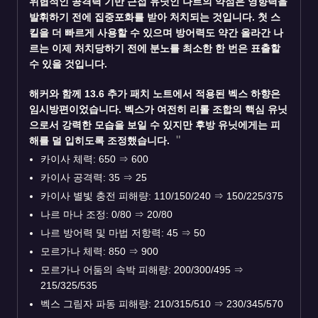
위협적인 공격력 기반 근접 유닛인
나르
의 약점은 영향력을
발휘하기 전에 집중포화를 받아 처치되는 것입니다. 첫 스
킬을 더 빠르게 사용할 수 있으며 방어력도 약간 올라간 나
르는 이제 처치당하기 전에 분노를 최소한 한 번은 표출할
수 있을 것입니다.
해커와 함께 13.6 추가 패치 노트에서 적용된
벡스
하향은
임시방편이었습니다. 벡스가 여전히 리롤 조합의 핵심 유닛
으로서 강력한 모습을 보일 수 있지만 후방 유닛에게는 피
해를 덜 입히도록 조정했습니다.
카이사 체력: 650
⇒
600
카이사 공격력: 35
⇒
25
카이사 별빛 충전 피해량: 110/150/240
⇒
150/225/375
나르 마나 조정: 0/80
⇒
20/80
나르 방어력 및 마법 저항력: 45
⇒
50
모르가나 체력: 850
⇒
900
모르가나 어둠의 속박 피해량: 200/300/495
⇒
215/325/535
벡스 그림자 파동 피해량: 210/315/510
⇒
230/345/570