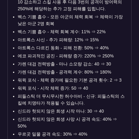
10 감소하고 스킬 사용 후 다음 3번의 공격이 방어력의
250%에 해당하는 추가 고정 피해를 입힙니다.
벡스 기쁨 흡수 - 모든 아군의 체력 회복
⇒
체력이 가장
낮은 아군 2명 회복
벡스 기쁨 흡수 - 체력 회복 계수: 11%
⇒
22%
아트록스 사신 - 추가 피해량: 12%
⇒
15%
아트록스 다르킨 동화 - 피해 전환: 50%
⇒
40%
에코 파괴적인 공진 - 피해량 증가: 220%
⇒
250%
가렌 대검 전력방출 - 마나 소모량 감소: 40
⇒
30
가렌 대검 전력방출 - 공격력 계수: 80%
⇒
180%
워윅 포식 - 체력 증가에 필요한 기본 공격 횟수: 2
⇒
3
워윅 포식 - 시작 체력 증가: 50
⇒
40
피들스틱 더 무시무시한 허수아비 - 신규: 피들스틱의 스
킬에 치명타가 적용될 수 있습니다.
신드라 헛되지 않은 희생 시작 마나: 30
⇒
40
신드라 헛되지 않은 희생 사망 시 공격 속도: 40%
⇒
50%
우르곳 밀물 공격 속도: 30%
⇒
40%