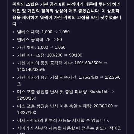
워윅
의 스킬은 기본 공격 6회 판정이기 때문에 루난의 허리
케인 및 거인의 결의와 상성이 매우 좋았습니다. 이 상호작
용을 제어하여 워윅이 가진 위력의 고점을 약간 낮추었습니
다.
벨베스 체력: 1,000
⇒
1,050
벨베스 공격력: 75
⇒
80
가렌 체력: 1,000
⇒
1,050
가렌 마나 조정: 100/200
⇒
90/180
가렌 메카의 응징 공격력 계수: 160/160/350%
⇒
140/140/325%
가렌 메카의 응징 기절 지속시간: 1.75/2/6초
⇒
2/2.25/6
초
미스 포츈 쌍권총 난사 첫 총알 피해량: 35/55/150
⇒
32/50/150
미스 포츈 쌍권총 난사 이후 총알 피해량: 20/30/100
⇒
18/27/100
이제 사미라의 천부적 재능을 저지할 수 없습니다.
사미라가 천부적 재능을 사용할 때 멈추는 빈도가 적어집