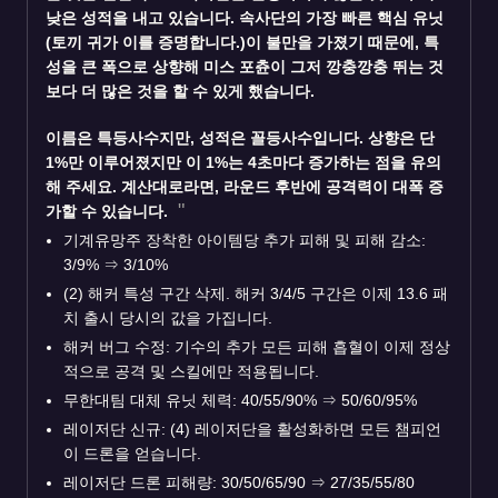
낮은 성적을 내고 있습니다. 속사단의 가장 빠른 핵심 유닛
(토끼 귀가 이를 증명합니다.)이 불만을 가졌기 때문에, 특
성을 큰 폭으로 상향해 미스 포츈이 그저 깡충깡충 뛰는 것
보다 더 많은 것을 할 수 있게 했습니다.
이름은
특등사수
지만, 성적은 꼴등사수입니다. 상향은 단
1%만 이루어졌지만 이 1%는 4초마다 증가하는 점을 유의
해 주세요. 계산대로라면, 라운드 후반에 공격력이 대폭 증
가할 수 있습니다.
기계유망주 장착한 아이템당 추가 피해 및 피해 감소:
3/9%
⇒
3/10%
(2) 해커 특성 구간 삭제. 해커 3/4/5 구간은 이제 13.6 패
치 출시 당시의 값을 가집니다.
해커 버그 수정: 기수의 추가 모든 피해 흡혈이 이제 정상
적으로 공격 및 스킬에만 적용됩니다.
무한대팀 대체 유닛 체력: 40/55/90%
⇒
50/60/95%
레이저단 신규: (4) 레이저단을 활성화하면 모든 챔피언
이 드론을 얻습니다.
레이저단 드론 피해량: 30/50/65/90
⇒
27/35/55/80