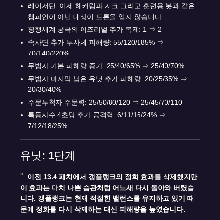
레이저단: 이제 해커림과 자크 그리고 훈련용 봇과 같은
챔피언이 아닌 대상이 드론을 얻지 않습니다.
평행세계 궁극의 이즈리얼 추가 복제: 1
⇒
2
속사단 추가 투사체 피해량: 55/120/185%
⇒
70/140/220%
무법자 기본 피해량 증가: 25/40/65%
⇒
25/40/70%
무법자 마지막 남은 유닛 추가 피해량: 20/25/35%
⇒
20/30/40%
주문투척자 주문력: 25/50/80/120
⇒
25/45/70/110
특등사수 4초당 추가 공격력: 6/11/16/24%
⇒
7/12/18/25%
유닛: 1단계
이전 13.4 패치에서
갱플랭크
의 정화 효과를 삭제했지만
이 효과는 마치 나쁜 습관처럼 어느새 다시 돌아와 버렸습
니다. 갱플랭크는 현재 적절한 밸런스를 유지하고 있기 때
문에 정화를 다시 삭제하는 대신 피해량을 높였습니다.