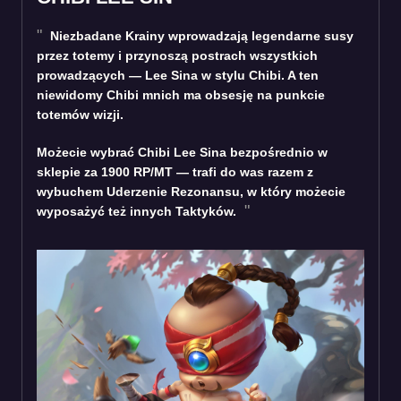
Niezbadane Krainy wprowadzają legendarne susy
przez totemy i przynoszą postrach wszystkich
prowadzących — Lee Sina w stylu Chibi. A ten
niewidomy Chibi mnich ma obsesję na punkcie
totemów wizji.
Możecie wybrać Chibi Lee Sina bezpośrednio w
sklepie za 1900 RP/MT — trafi do was razem z
wybuchem Uderzenie Rezonansu, w który możecie
wyposażyć też innych Taktyków.