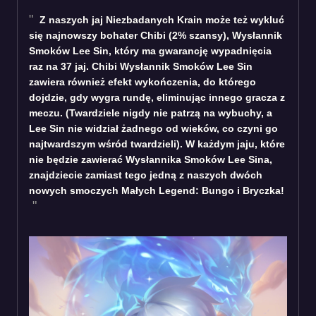
Z naszych jaj Niezbadanych Krain może też wykluć
się najnowszy bohater Chibi (2% szansy), Wysłannik
Smoków Lee Sin, który ma gwarancję wypadnięcia
raz na 37 jaj. Chibi Wysłannik Smoków Lee Sin
zawiera również efekt wykończenia, do którego
dojdzie, gdy wygra rundę, eliminując innego gracza z
meczu. (Twardziele nigdy nie patrzą na wybuchy, a
Lee Sin nie widział żadnego od wieków, co czyni go
najtwardszym wśród twardzieli). W każdym jaju, które
nie będzie zawierać Wysłannika Smoków Lee Sina,
znajdziecie zamiast tego jedną z naszych dwóch
nowych smoczych Małych Legend: Bungo i Bryczka!