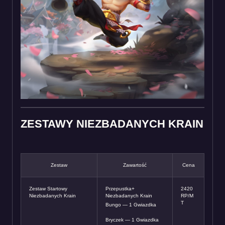
ZESTAWY NIEZBADANYCH KRAIN
Zestaw
Zawartość
Cena
Zestaw Startowy
Przepustka+
2420
Niezbadanych Krain
Niezbadanych Krain
RP/M
T
Bungo — 1 Gwiazdka
Bryczek — 1 Gwiazdka