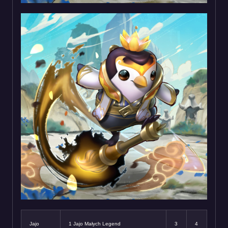
Jajo
1 Jajo Małych Legend
3
4