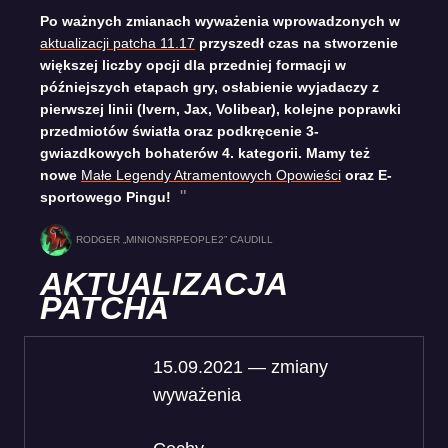
Po ważnych zmianach wyważenia wprowadzonych w
aktualizacji patcha 11.17
przyszedł czas na stworzenie
większej liczby opcji dla przedniej formacji w
późniejszych etapach gry, osłabienie wyjadaczy z
pierwszej linii (Ivern, Jax, Volibear), kolejne poprawki
przedmiotów światła oraz podkręcenie 3-
gwiazdkowych bohaterów 4. kategorii. Mamy też
nowe
Małe Legendy Atramentowych Opowieści
oraz E-
sportowego Pingu!
RODGER „MINIONSRPEOPLE2” CAUDILL
AKTUALIZACJA
PATCHA
15.09.2021 — zmiany
wyważenia