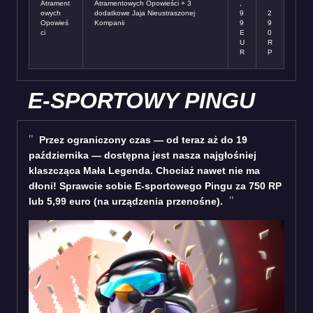
Atrament
Atramentowych Opowieści + 3
,
owych
dodatkowe Jaja Nieustraszonej
9
2
Opowieś
Kompanii
9
9
ci
E
0
U
R
R
P
E-SPORTOWY PINGU
Przez ograniczony czas — od teraz aż do 19
października — dostępna jest nasza najgłośniej
klaszcząca Mała Legenda. Chociaż nawet nie ma
dłoni! Sprawcie sobie E-sportowego Pingu za 750 RP
lub 5,99 euro (na urządzenia przenośne).