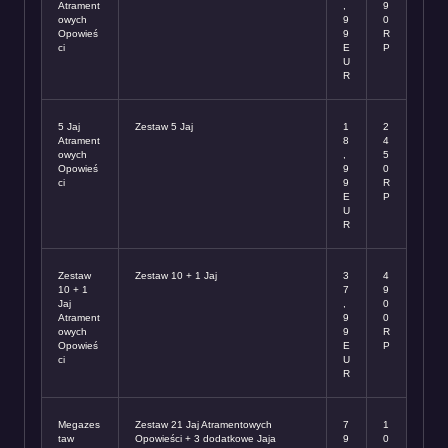
Atrament
,
9
owych
9
0
Opowieś
9
R
ci
E
P
U
R
5 Jaj
Zestaw 5 Jaj
1
2
Atrament
8
4
owych
,
5
Opowieś
9
0
ci
9
R
E
P
U
R
Zestaw
Zestaw 10 + 1 Jaj
3
4
10 + 1
7
9
Jaj
,
0
Atrament
9
0
owych
9
R
Opowieś
E
P
ci
U
R
Megazes
Zestaw 21 Jaj Atramentowych
7
1
taw
Opowieści + 3 dodatkowe Jaja
9
0