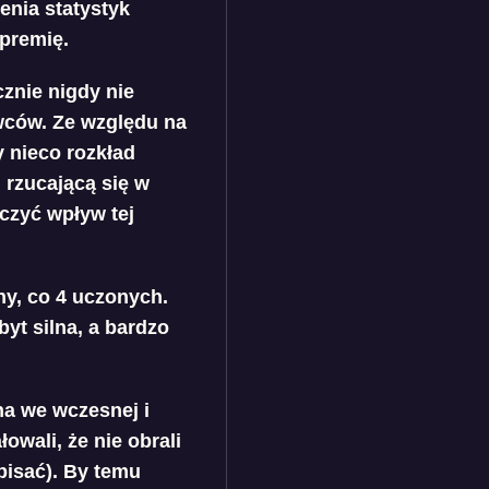
enia statystyk
 premię.
znie nigdy nie
wców. Ze względu na
 nieco rozkład
 rzucającą się w
czyć wpływ tej
ny, co 4 uczonych.
byt silna, a bardzo
a we wczesnej i
owali, że nie obrali
pisać). By temu