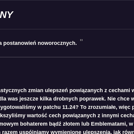
ANY
ta postanowień noworocznych.
astycznych zmian ulepszeń powiązanych z cechami
la was jeszcze kilka drobnych poprawek. Nie chce wa
zygotowaliśmy w patchu 11.24? To zrozumiałe, więc p
ększyliśmy wartość cech powiązanych z innymi cech
armowym bohaterem bądź złotem lub Emblematami, w
m razem uspójniamy wymienione ulepszenia, jak rów