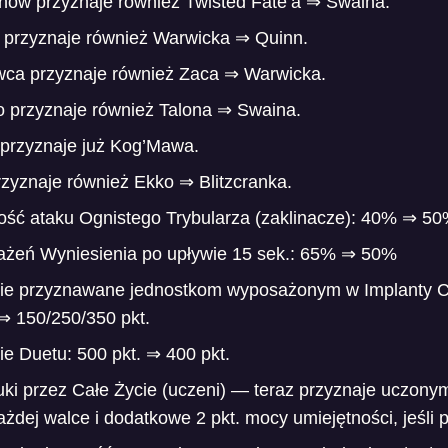
nów przyznaje również Twisted Fate’a ⇒ Swaina.
 przyznaje również Warwicka ⇒ Quinn.
ca przyznaje również Zaca ⇒ Warwicka.
o przyznaje również Talona ⇒ Swaina.
 przyznaje już Kog’Mawa.
zyznaje również Ekko ⇒ Blitzcranka.
ść ataku Ognistego Trybularza (zaklinacze): 40% ⇒ 5
żeń Wyniesienia po upływie 15 sek.: 65% ⇒ 50%
ie przyznawane jednostkom wyposażonym w Implanty C
⇒ 150/250/350 pkt.
e Duetu: 500 pkt. ⇒ 400 pkt.
przez Całe Życie (uczeni) — teraz przyznaje uczonym
ażdej walce i dodatkowe 2 pkt. mocy umiejętności, jeśli 