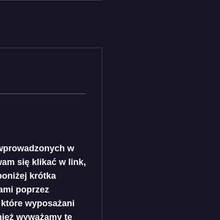
 wprowadzonych w
m się klikać w link,
oniżej krótka
ami poprzez
 które wyposażani
nież wyważamy te