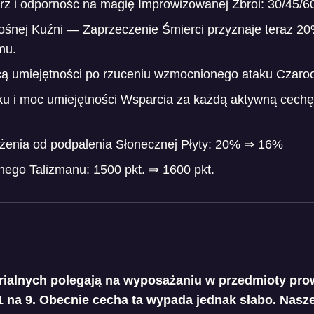
z i odporność na magię Improwizowanej Zbroi: 30/45/60 
ośnej Kuźni — Zaprzeczenie Śmierci przyznaje teraz 2
mu.
ą umiejętności po rzuceniu wzmocnionego ataku Czar
u i moc umiejętności Wsparcia za każdą aktywną cechę: 
enia od podpalenia Słonecznej Płyty: 20% ⇒ 16%
nego Talizmanu: 1500 pkt. ⇒ 1600 pkt.
alnych polegają na wyposażaniu w przedmioty pro
 na 9. Obecnie cecha ta wypada jednak słabo. Nas