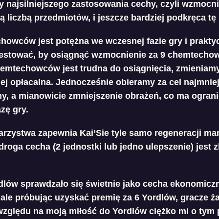
y najsilniejszego zastosowania cechy, czyli wzmocni
 liczbą przedmiotów, i jeszcze bardziej podkręca tę
howców jest potężna we wczesnej fazie gry i praktyc
nwestować, by osiągnąć wzmocnienie za 9 chemtecho
chemtechowców jest trudna do osiągnięcia, zmieniamy
ej opłacalna. Jednocześnie obieramy za cel najmniej
hy, a mianowicie zmniejszenie obrażeń, co ma ograni
zę gry.
arzystwa zapewnia Kai’Sie tyle samo regeneracji ma
edroga cecha (2 jednostki lub jedno ulepszenie) jest z
lów sprawdzało się świetnie jako cecha ekonomiczn
 ale próbując uzyskać premię za 6 Yordlów, gracze żał
e względu na moją miłość do Yordlów ciężko mi o tym 