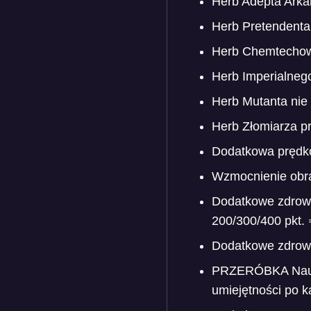
Herb Adepta Arka
Herb Pretendenta
Herb Chemtechow
Herb Imperialneg
Herb Mutanta nie
Herb Złomiarza pr
Dodatkowa prędko
Wzmocnienie obra
Dodatkowe zdrow
200/300/400 pkt. 
Dodatkowe zdrowi
PRZERÓBKA Nauki 
umiejętności po k