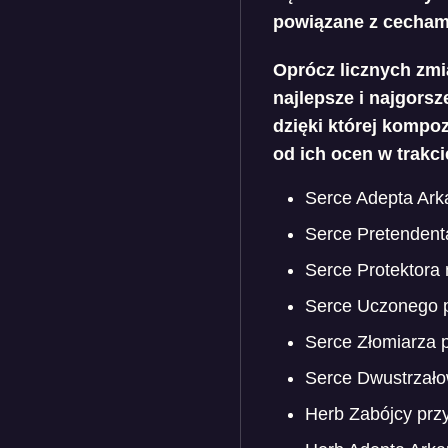
powiązane z cechami
Oprócz licznych zmi
najlepsze i najgors
dzięki której kompoz
od ich ocen w trakci
Serce Adepta Ark
Serce Pretendent
Serce Protektora n
Serce Uczonego p
Serce Złomiarza p
Serce Dwustrzało
Herb Zabójcy prz