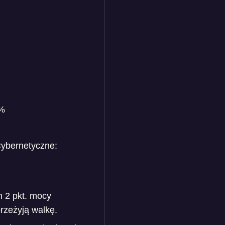
0%
ybernetyczne:
 2 pkt. mocy
przeżyją walkę.