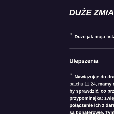
DUŻE ZMI
Duże jak moja lis
Ulepszenia
Nawiązując do dr
patchu 11.24
, mamy d
by sprawdzić, co pr
przypominajka: zwi
połączenie ich z d
są bohaterowie. Ty