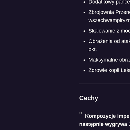
Dodatkowy pancer
Zbrojownia Przen
wszechwampiryz
Skalowanie z moc
Obrażenia od atak
pkt.
Maksymalne obraż
Zdrowie kopii Leś
Cechy
Kompozycje imperi
następnie wygrywa 1