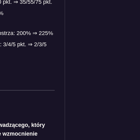
pkt. ⇒ 35/55/75 pkt.
0%
oostrza: 200% ⇒ 225%
3/4/5 pkt. ⇒ 2/3/5
wadzącego, który
ze wzmocnienie