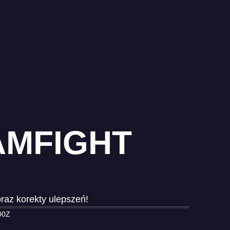
AMFIGHT
az korekty ulepszeń!
00Z