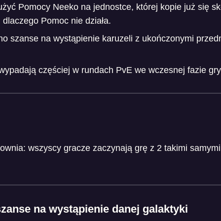
 użyć Pomocy Neeko na jednostce, której kopie już się s
 dlaczego Pomoc nie działa.
o szanse na wystąpienie karuzeli z ukończonymi przedm
wypadają częściej w rundach PvE we wczesnej fazie gry
jownia: wszyscy gracze zaczynają grę z 2 takimi samym
zanse na wystąpienie danej galaktyki