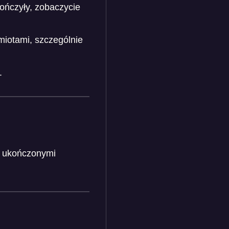
kończyły, zobaczycie
iotami, szczególnie
.
i ukończonymi