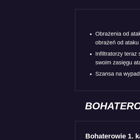
Obrażenia od ata
obrażeń od ataku
Infiltratorzy tera
swoim zasięgu ata
Szansa na wypadn
BOHATERO
Bohaterowie 1. k