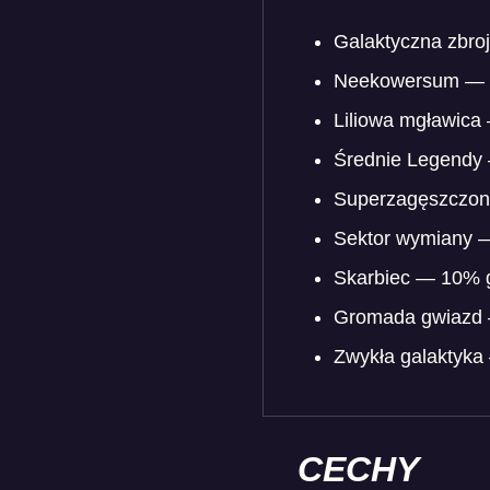
Galaktyczna zbro
Neekowersum — 7
Liliowa mgławica
Średnie Legendy 
Superzagęszczona
Sektor wymiany 
Skarbiec — 10% g
Gromada gwiazd 
Zwykła galaktyka
CECHY