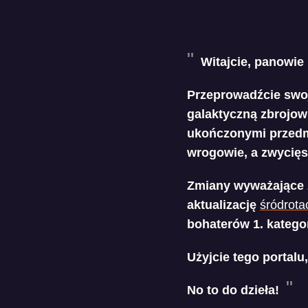
Witajcie, panowie 
Przeprowadźcie swoj
galaktyczną zbrojow
ukończonymi przedmi
wrogowie, a zwycięs
Zmiany wyważające z
aktualizację
śródrota
bohaterów 1. kategor
Użyjcie tego portalu,
No to do dzieła!