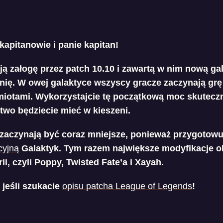
kapitanowie i panie kapitan!
ą załogę przez patch 10.10 i zawartą w nim nową ga
nię. W owej galaktyce wszyscy gracze zaczynają grę
otami. Wykorzystajcie tę początkową moc skuteczni
two będziecie mieć w kieszeni.
aczynają być coraz mniejsze, ponieważ przygotowu
cyjną
Galaktyk. Tym razem największe modyfikacje 
ii, czyli Poppy, Twisted Fate’a i Xayah.
 jeśli szukacie
opisu patcha League of Legends
!