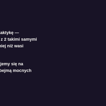
laktykę —
 z 2 takimi samymi
ej niż wasi
jemy się na
obejmą mocnych