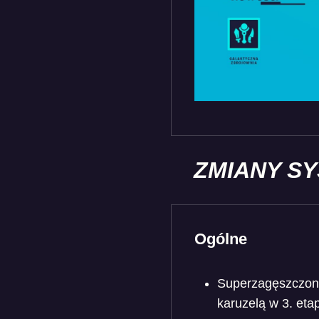
ZMIANY S
Ogólne
Superzagęszczona
karuzelą w 3. eta