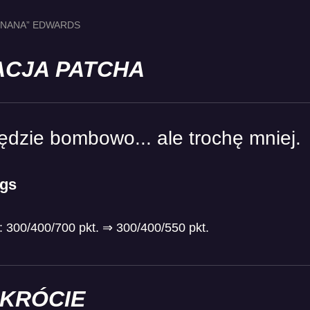
RNANA” EDWARDS
ACJA PATCHA
ędzie bombowo... ale trochę mniej.
ggs
 300/400/700 pkt. ⇒ 300/400/550 pkt.
SKRÓCIE