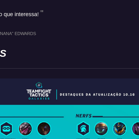
 que interessa!
RNANA" EDWARDS
S