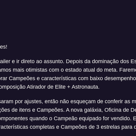
es!
railer e ir direto ao assunto. Depois da dominação dos E
amos mais otimistas com o estado atual do meta. Fare
orar Campeões e características com baixo desempenh
mposição Atirador de Elite + Astronauta.
aram por ajustes, então não esqueçam de conferir as 
ções de itens e Campeões. A nova galáxia, Oficina de 
omponentes quando o Campeão equipado for vendido. E,
racterísticas completas e Campeões de 3 estrelas para 