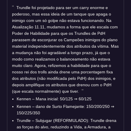
Trundle foi projetado para ser um carry enorme e
poderoso, mas essa ideia de um tanque que apaga o
inimigo com um só golpe não estava funcionando. Na
Atualização 11.11, mudamos a forma que ele escala com
Poder de Habilidade para que os Trundles de PdH
parassem de esconjurar os Campeões inimigos do plano
material independentemente dos atributos da vítima. Mas
a mudança não foi agradável a longo prazo, já que o
modo como realizamos o balanceamento não estava
muito claro. Agora, refizemos a habilidade para que o
nosso rei dos trolls ainda drene uma porcentagem fixa
dos atributos (não modificada pelo PdH) dos inimigos, e
depois amplifique os atributos que drenou com o PdH
(que escala normalmente) que tiver.
Kennen – Mana inicial: 50/125 ⇒ 60/125
Kennen – dano de Surto Flamejante: 150/200/250 ⇒
150/225/350
Trundle – Subjugar (REFORMULADO): Trundle drena
as forças do alvo, reduzindo a Vida, a Armadura, a