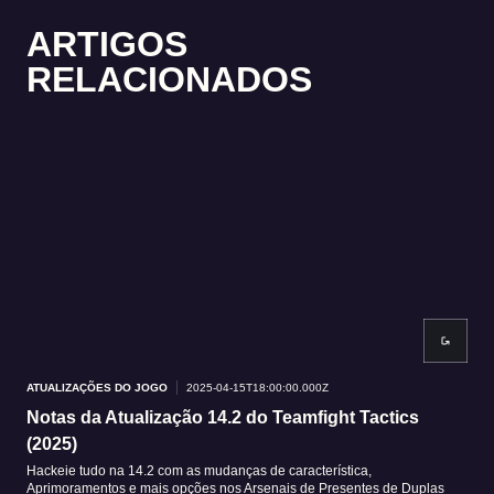
ARTIGOS
RELACIONADOS
ATUALIZAÇÕES DO JOGO
2025-04-15T18:00:00.000Z
ATU
Notas da Atualização 14.2 do Teamfight Tactics
Ca
(2025)
Apoc
Atua
Hackeie tudo na 14.2 com as mudanças de característica,
Aprimoramentos e mais opções nos Arsenais de Presentes de Duplas