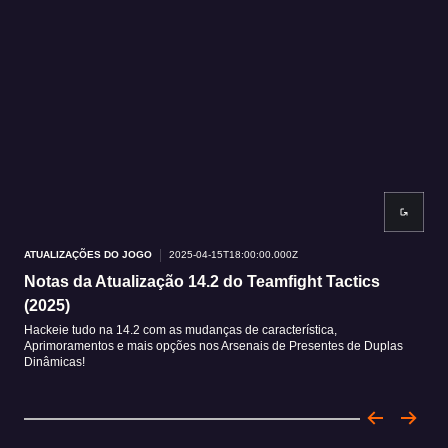
ATUALIZAÇÕES DO JOGO
2025-04-15T18:00:00.000Z
ATU
Notas da Atualização 14.2 do Teamfight Tactics
Ca
(2025)
Apoc
Atua
Hackeie tudo na 14.2 com as mudanças de característica,
Aprimoramentos e mais opções nos Arsenais de Presentes de Duplas
Dinâmicas!