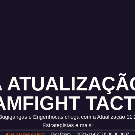
 ATUALIZAÇÃO
AMFIGHT TACT
 Bugigangas e Engenhocas chega com a Atualização 11.2
Estrategistas e mais!
Atualizações do jogo
Riot Prism
2021-11-02T18:00:00.000Z