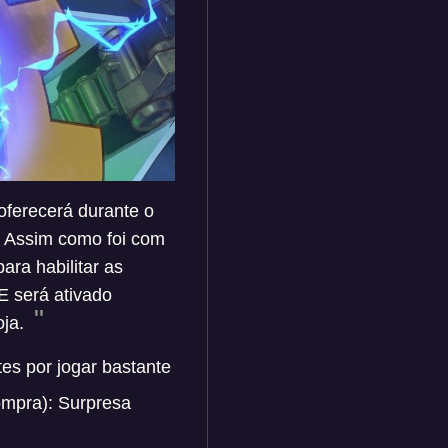
ferecerá durante o
! Assim como foi com
ra habilitar as
E será ativado
oja.
es por jogar bastante
ompra): Surpresa