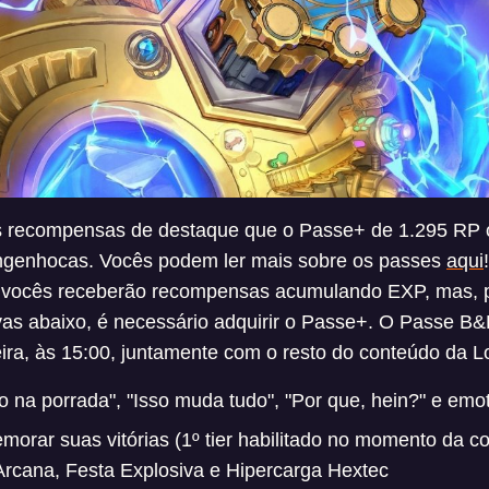
 recompensas de destaque que o Passe+ de 1.295 RP o
ngenhocas. Vocês podem ler mais sobre os passes
aqui
, vocês receberão recompensas acumulando EXP, mas, pa
as abaixo, é necessário adquirir o Passe+. O Passe B&
ira, às 15:00, juntamente com o resto do conteúdo da L
 na porrada", "Isso muda tudo", "Por que, hein?" e emot
rar suas vitórias (1º tier habilitado no momento da c
Arcana, Festa Explosiva e Hipercarga Hextec