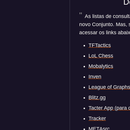
D
As listas de consu
novo Conjunto. Mas, 
acessar os links abai
TFTactics
LoL Chess
Mobalytics
Inven
League of Graph
Blitz.gg
Tacter App (para 
Tracker
METAsrc