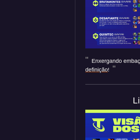
Enxergando embaçad
definição
!
L