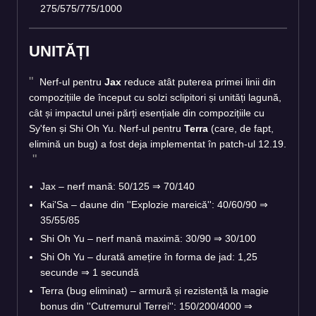
275/575/775/1000
UNITĂȚI
Nerf-ul pentru
Jax
reduce atât puterea primei linii din
compozițiile de început cu solzi sclipitori și unități lagună,
cât și impactul unei părți esențiale din compozițiile cu
Sy'fen și Shi Oh Yu. Nerf-ul pentru
Terra
(care, de fapt,
elimină un bug) a fost deja implementat în patch-ul 12.19.
Jax – nerf mană: 50/125 ⇒ 70/140
Kai'Sa – daune din ''Explozie mareică'': 40/60/90 ⇒
35/55/85
Shi Oh Yu – nerf mană maximă: 30/90 ⇒ 30/100
Shi Oh Yu – durată amețire în forma de jad: 1,25
secunde ⇒ 1 secundă
Terra (bug eliminat) – armură și rezistență la magie
bonus din ''Cutremurul Terrei'': 150/200/4000 ⇒