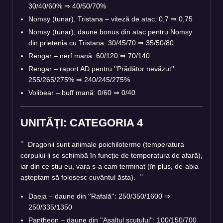
30/40/60%
⇒
40/50/70%
Nomsy (tunar), Tristana – viteză de atac: 0,7
⇒
0,75
Nomsy (tunar), daune bonus din atac pentru Nomsy
din prietenia cu Tristana: 30/45/70
⇒
35/50/80
Rengar – nerf mană: 60/120
⇒
70/140
Rengar – raport AD pentru ''Prădător nevăzut'':
255/265/275%
⇒
240/245/275%
Volibear – buff mană: 0/60
⇒
0/40
UNITĂȚI: CATEGORIA 4
Dragonii sunt animale poichiloterme (temperatura
corpului li se schimbă în funcție de temperatura de afară),
iar din ce știu eu, vara s-a cam terminat (în plus, de-abia
așteptam să folosesc cuvântul ăsta).
Daeja – daune din ''Rafală'': 250/350/1600
⇒
250/335/1350
Pantheon – daune din ''Asaltul scutului'': 100/150/700