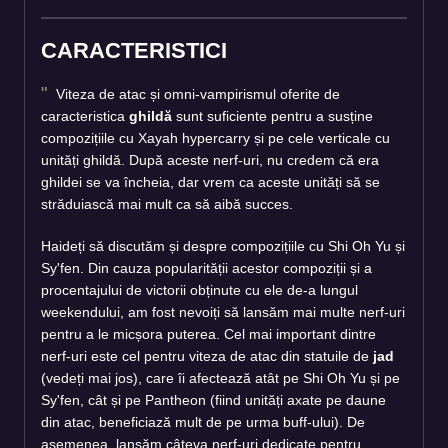
CARACTERISTICI
Viteza de atac și omni-vampirismul oferite de
caracteristica
ghildă
sunt suficiente pentru a susține
compozițiile cu Xayah hypercarry și pe cele verticale cu
unități ghildă. După aceste nerf-uri, nu credem că era
ghildei se va încheia, dar vrem ca aceste unități să se
străduiască mai mult ca să aibă succes.
Haideți să discutăm și despre compozițiile cu Shi Oh Yu și
Sy'fen. Din cauza popularității acestor compoziții și a
procentajului de victorii obținute cu ele de-a lungul
weekendului, am fost nevoiți să lansăm mai multe nerf-uri
pentru a le micșora puterea. Cel mai important dintre
nerf-uri este cel pentru viteza de atac din statuile de
jad
(vedeți mai jos), care îi afectează atât pe Shi Oh Yu și pe
Sy'fen, cât și pe Pantheon (fiind unități axate pe daune
din atac, beneficiază mult de pe urma buff-ului). De
asemenea, lansăm câteva nerf-uri dedicate pentru