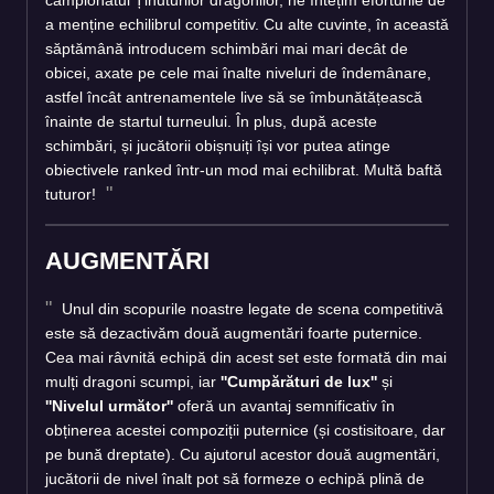
campionatul Ținuturilor dragonilor, ne întețim eforturile de
a menține echilibrul competitiv. Cu alte cuvinte, în această
săptămână introducem schimbări mai mari decât de
obicei, axate pe cele mai înalte niveluri de îndemânare,
astfel încât antrenamentele live să se îmbunătățească
înainte de startul turneului. În plus, după aceste
schimbări, și jucătorii obișnuiți își vor putea atinge
obiectivele ranked într-un mod mai echilibrat. Multă baftă
tuturor!
AUGMENTĂRI
Unul din scopurile noastre legate de scena competitivă
este să dezactivăm două augmentări foarte puternice.
Cea mai râvnită echipă din acest set este formată din mai
mulți dragoni scumpi, iar
''Cumpărături de lux''
și
''Nivelul următor''
oferă un avantaj semnificativ în
obținerea acestei compoziții puternice (și costisitoare, dar
pe bună dreptate). Cu ajutorul acestor două augmentări,
jucătorii de nivel înalt pot să formeze o echipă plină de