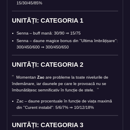
15/30/45/85%
UNITĂȚI: CATEGORIA 1
Senna – buff mană: 30/90
⇒
15/75
Senna – daune magice bonus din ''Ultima îmbrățișare'':
300/450/600
⇒
300/450/650
UNITĂȚI: CATEGORIA 2
Momentan
Zac
are probleme la toate nivelurile de
îndemânare, iar daunele pe care le provoacă nu se
îmbunătățesc semnificativ în funcție de stele.
Zac – daune procentuale în funcție de viața maximă
din ''Curent instabil'': 5/6/7%
⇒
10/12/18%
UNITĂȚI: CATEGORIA 3