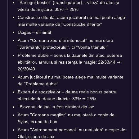
''Bârlogul bestiei'' (transfigurator) – viteză de atac și
viteză de mișcare: 35%
⇒
25%
Construcție diferită: acum jucătorul nu mai poate alege
mai multe variante de ''Construcție diferită''
Ucigaș – eliminat
Acum ''Coroana zborului întunecat'' nu mai oferă
''Jurământul protectorului'', ci ''Voința titanului''
Probleme duble – bonus la daunele din atac, puterea
abilităților, armură și rezistență la magie: 22/33/44
⇒
20/30/40
Acum jucătorul nu mai poate alege mai multe variante
de ''Probleme duble''
Expertul dispozitivelor – daune reale bonus pentru
obiectele de daune directe: 33%
⇒
25%
''Blazonul de jad'' a fost eliminat din joc
Acum ''Coroana magilor'' nu mai oferă o copie de
Sylas, ci una de Lux
Acum ''Antrenament personal'' nu mai oferă o copie de
Olaf, ci una de Jax