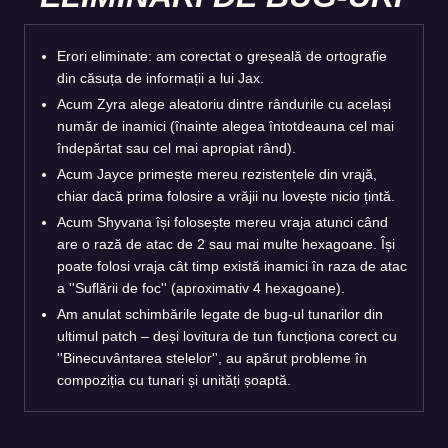
Erori eliminate: am corectat o greșeală de ortografie
din căsuța de informații a lui Jax.
Acum Zyra alege aleatoriu dintre rândurile cu același
număr de inamici (înainte alegea întotdeauna cel mai
îndepărtat sau cel mai apropiat rând).
Acum Jayce primește mereu rezistențele din vrajă,
chiar dacă prima folosire a vrăjii nu lovește nicio țintă.
Acum Shyvana își folosește mereu vraja atunci când
are o rază de atac de 2 sau mai multe hexagoane. Își
poate folosi vraja cât timp există inamici în raza de atac
a ''Suflării de foc'' (aproximativ 4 hexagoane).
Am anulat schimbările legate de bug-ul tunarilor din
ultimul patch – deși lovitura de tun funcționa corect cu
''Binecuvântarea stelelor'', au apărut probleme în
compoziția cu tunari și unități șoaptă.