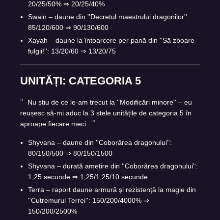
20/25/50%
⇒
20/25/40%
Swain – daune din ''Decretul maestrului dragonilor'':
85/120/600
⇒
90/130/600
Xayah – daune la întoarcere per pană din ''Să zboare
fulgii!'': 13/20/60
⇒
13/20/75
UNITĂȚI: CATEGORIA 5
Nu știu de ce le-am trecut la ''Modificări minore'' – eu
reușesc să-mi aduc la 3 stele unitățile de categoria 5 în
aproape fiecare meci.
Shyvana – daune din ''Coborârea dragonului'':
80/150/500
⇒
80/150/1500
Shyvana – durată amețire din ''Coborârea dragonului'':
1,25 secunde
⇒
1,25/1,25/10 secunde
Terra – raport daune armură și rezistență la magie din
''Cutremurul Terrei'': 150/200/4000%
⇒
150/200/2500%