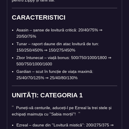
CARACTERISTICI
Asasin – șanse de lovitură critică: 20/40/75%
⇒
20/50/75%
Tunar – raport daune din atac lovitură de tun:
150/250/450%
⇒
150/275/450%
Zbor întunecat – viață bonus: 500/750/1000/1800
⇒
500/750/1000/1600
Gardian – scut în funcție de viața maximă:
25/40/70/125%
⇒
25/40/80/130%
UNITĂȚI: CATEGORIA 1
Puneți-vă centurile, aduceți-l pe Ezreal la trei stele și
echipați maimuța cu ''Sabia morții''!
Ezreal – daune din ''Lovitură mistică'': 200/275/375
⇒