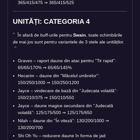
365/415/475
⇒
365/415/525
UNITĂȚI: CATEGORIA 4
În afară de buff-urile pentru
Swain
, toate schimbările
de mai jos sunt pentru variantele de 3 stele ale unităților.
Graves – raport daune din atac pentru ''Tir rapid'':
65/65/170%
⇒
65/65/145%
Hecarim – daune din ''Măcelul umbrelor'':
150/250/1000
⇒
150/250/1200
Jayce – vindecare de bază din ''Judecata volatilă'':
150/210/375
⇒
150/210/550
Jayce – daune magice secundare din ''Judecată
volatilă'': 125/175/500
⇒
125/175/650
Nilah – daune din ''În viteză'': 130/200/1000
⇒
130/200/700
Shi Oh Yu – reducere daune în forma de jad: