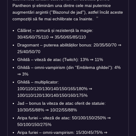
Pantheon și eliminăm una dintre cele mai puternice
augmentări argintii (''Blazonul de jad''), astfel încât aceste
compoziții să fie mai echilibrate ca înainte.
Călăreț – armură și rezistență la magie:
30/45/60/75/110
⇒
35/50/65/85/110
Dragomant – puterea abilităților bonus: 20/35/50/70
⇒
25/40/50/70
Ghildă – viteză de atac (Twitch): 13%
⇒
11%
Ghildă – omni-vampirism (din ''Emblema ghildei''): 4%
⇒
3%
Ghildă – multiplicator:
100/110/120/130/140/150/165/180%
⇒
100/110/120/130/140/150/160/175%
Jad – bonus la viteza de atac oferit de statuie:
10/30/55/88%
⇒
10/22/55/88%
Aripa furiei – viteză de atac: 50/100/150/250%
⇒
50/100/150/275%
Aripa furiei – omni-vampirism: 15/30/45/75%
⇒