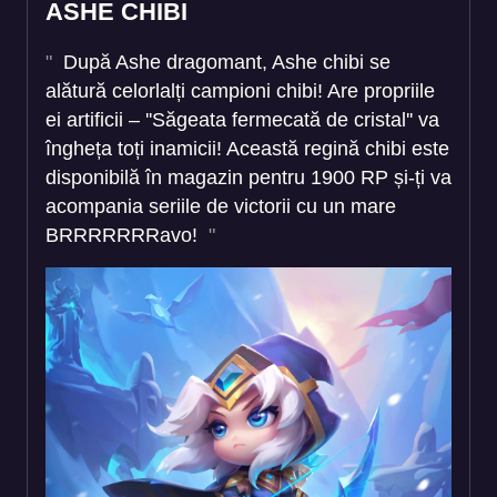
ASHE CHIBI
După Ashe dragomant, Ashe chibi se
alătură celorlalți campioni chibi! Are propriile
ei artificii – ''Săgeata fermecată de cristal'' va
îngheța toți inamicii! Această regină chibi este
disponibilă în magazin pentru 1900 RP și-ți va
acompania seriile de victorii cu un mare
BRRRRRRRavo!