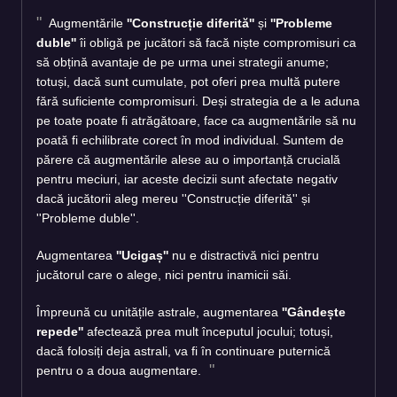
Augmentările
''Construcție diferită''
și
''Probleme
duble''
îi obligă pe jucători să facă niște compromisuri ca
să obțină avantaje de pe urma unei strategii anume;
totuși, dacă sunt cumulate, pot oferi prea multă putere
fără suficiente compromisuri. Deși strategia de a le aduna
pe toate poate fi atrăgătoare, face ca augmentările să nu
poată fi echilibrate corect în mod individual. Suntem de
părere că augmentările alese au o importanță crucială
pentru meciuri, iar aceste decizii sunt afectate negativ
dacă jucătorii aleg mereu ''Construcție diferită'' și
''Probleme duble''.
Augmentarea
''Ucigaș''
nu e distractivă nici pentru
jucătorul care o alege, nici pentru inamicii săi.
Împreună cu unitățile astrale, augmentarea
''Gândește
repede''
afectează prea mult începutul jocului; totuși,
dacă folosiți deja astrali, va fi în continuare puternică
pentru o a doua augmentare.