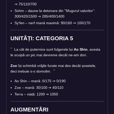
⇒
75/110/700
Sohm – daune la detonare din ''Mugurul valurilor'':
300/420/1500
⇒
285/400/1400
Sy'fen – nerf mană maximă: 90/160
⇒
100/170
UNITĂȚI: CATEGORIA 5
La cât de puternice sunt fulgerele lui
Ao Shin
, acesta
le scuipă un pic mai devreme decât ne-am dori.
Zoe
își schimbă vrăjile furate mai des decât șosetele,
deci trebuie s-o domolim.
Ao Shin – mană: 0/175
⇒
0/190
Zoe – mană: 30/100
⇒
40/110
Terra – viață: 1200
⇒
1050
AUGMENTĂRI