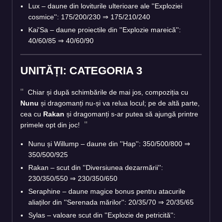
Lux – daune din loviturile ulterioare ale ''Exploziei
cosmice'': 175/200/230
⇒
175/210/240
Kai'Sa – daune proiectile din ''Explozie mareică'':
40/60/85
⇒
40/60/90
UNITĂȚI: CATEGORIA 3
Chiar și după schimbările de mai jos, compoziția cu
Nunu
și dragomanți nu-și va relua locul; pe de altă parte,
cea cu
Rakan
și dragomanți s-ar putea să ajungă printre
primele opt din joc!
Nunu și Willump – daune din ''Hap'': 350/500/800
⇒
350/500/925
Rakan – scut din ''Diversiunea dezarmării'':
230/350/550
⇒
230/350/650
Seraphine – daune magice bonus pentru atacurile
aliaților din ''Serenada mărilor'': 20/35/70
⇒
20/35/65
Sylas – valoare scut din ''Explozie de petricită'':