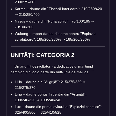
200/275/415
Karma – daune din ''Flacără interioară'': 210/280/420
⇒
210/280/400
Nasus – daune din ''Furia zorilor'': 70/100/185
⇒
70/100/205
Wukong – raport daune din atac pentru ''Explozie
zdrobitoare'': 185/200/230%
⇒
185/200/250%
UNITĂȚI: CATEGORIA 2
Un anumit dezvoltator i-a dedicat celui mai timid
campion din joc o parte din buff-urile de mai jos.
Lillia – daune din ''Ai grijă!'': 215/275/350
⇒
215/275/370
Lillia – daune bonus în centru din ''Ai grijă!'':
190/240/320
⇒
190/240/340
Lux – daune din prima lovitură a ''Exploziei cosmice'':
325/400/500
⇒
325/410/525