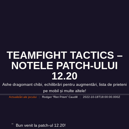
TEAMFIGHT TACTICS –
NOTELE PATCH-ULUI
12.20
Ashe dragomant chibi, echilibrări pentru augmentări, lista de prieteni
pe mobil și multe altele!
Actualizări ale jocului
Rodger “Riot Prism” Caudill
2022-10-18T18:00:00.000Z
Bun venit la patch-ul 12.20!