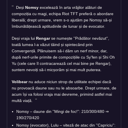
Deși
Nomsy
excelează în arta vrăjilor alături de
compoziția cu magi, echipa Riot TFT preferă o abordare
liberală; drept urmare, vrem s-o ajutăm pe Nomsy să-și
îmbunătățească aptitudinile de tunar și de evocator.
Deși vraja lui
Rengar
se numește ''Prădător nevăzut'',
toată lumea l-a văzut tăind și spintecând prin
Convergență. Plănuisem să-i dăm un nerf minor, dar,
după nerf-urile primite de compozițiile cu Sy'fen și Shi Oh
Yu (cele care îl contracarează cel mai bine pe Rengar),
suntem nevoiți să-i micșorăm și mai mult puterea.
Volibear
nu aduce niciun strop de utilitate echipei dacă
nu provoacă daune sau nu le absoarbe. Drept urmare, de
acum își va folosi vraja mai devreme, primind astfel mai
multă viață.
Nomsy – daune din ''Mingi de foc!'': 210/300/480
⇒
190/270/420
Nomsy (evocator), Lulu – viteză de atac din ''Capriciu'':