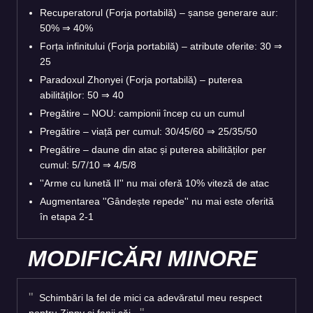
Recuperatorul (Forja portabilă) – șanse generare aur:
50%
⇒
40%
Forța infinitului (Forja portabilă) – atribute oferite: 30
⇒
25
Paradoxul Zhonyei (Forja portabilă) – puterea
abilităților: 50
⇒
40
Pregătire – NOU: campionii încep cu un cumul
Pregătire – viață per cumul: 30/45/60
⇒
25/35/50
Pregătire – daune din atac și puterea abilităților per
cumul: 5/7/10
⇒
4/5/8
''Arme cu lunetă II'' nu mai oferă 10% viteză de atac
Augmentarea ''Gândește repede'' nu mai este oferită
în etapa 2-1
MODIFICĂRI MINORE
Schimbări la fel de mici ca adevăratul meu respect
pentru Zippy și fanii săi.