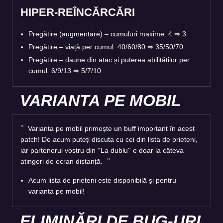
HIPER-REÎNCĂRCĂRI
Pregătire (augmentare) – cumuluri maxime: 4
⇒
3
Pregătire – viață per cumul: 40/60/80
⇒
35/50/70
Pregătire – daune din atac și puterea abilităților per
cumul: 6/9/13
⇒
5/7/10
VARIANTA PE MOBIL
Varianta pe mobil primește un buff important în acest
patch! De acum puteți discuta cu cei din lista de prieteni,
iar partenerul vostru din ''La dublu'' e doar la câteva
atingeri de ecran distanță.
Acum lista de prieteni este disponibilă și pentru
varianta pe mobil!
ELIMINĂRI DE BUG-URI