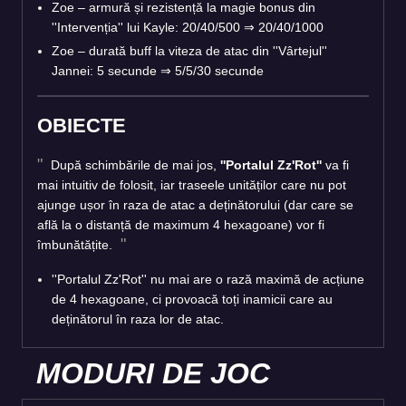
Zoe – armură și rezistență la magie bonus din
''Intervenția'' lui Kayle: 20/40/500
⇒
20/40/1000
Zoe – durată buff la viteza de atac din ''Vârtejul''
Jannei: 5 secunde
⇒
5/5/30 secunde
OBIECTE
După schimbările de mai jos,
''Portalul Zz'Rot''
va fi
mai intuitiv de folosit, iar traseele unităților care nu pot
ajunge ușor în raza de atac a deținătorului (dar care se
află la o distanță de maximum 4 hexagoane) vor fi
îmbunătățite.
''Portalul Zz'Rot'' nu mai are o rază maximă de acțiune
de 4 hexagoane, ci provoacă toți inamicii care au
deținătorul în raza lor de atac.
MODURI DE JOC