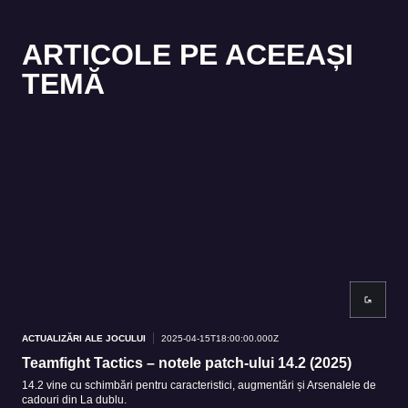
ARTICOLE PE ACEEAȘI
TEMĂ
ACTUALIZĂRI ALE JOCULUI
2025-04-15T18:00:00.000Z
ACTU
Teamfight Tactics – notele patch-ului 14.2 (2025)
Pre
14.2 vine cu schimbări pentru caracteristici, augmentări și Arsenalele de
Apoc
cadouri din La dublu.
TFT1