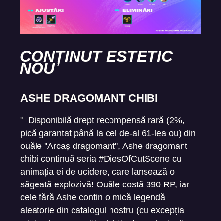
CONȚINUT ESTETIC
NOU
ASHE DRAGOMANT CHIBI
Disponibilă drept recompensă rară (2%,
pică garantat până la cel de-al 61-lea ou) din
ouăle ''Arcaș dragomant'', Ashe dragomant
chibi continuă seria #DiesOfCutScene cu
animația ei de ucidere, care lansează o
săgeată explozivă! Ouăle costă 390 RP, iar
cele fără Ashe conțin o mică legendă
aleatorie din catalogul nostru (cu excepția