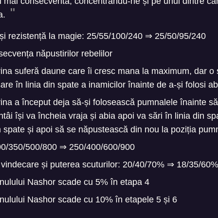
și mai consecventă, concentrându-ne și pe unul dintre cam
na.
și rezistență la magie: 25/55/100/240
⇒
25/50/95/240
ecvența năpustirilor rebelilor
ina suferă daune care îi cresc mana la maximum, dar o 
sare în linia din spate a inamicilor înainte de a-și folosi ab
ina a început deja să-și folosească pumnalele înainte s
întâi își va încheia vraja și abia apoi va sări în linia din s
in spate și apoi să se năpustească din nou la poziția pum
200/350/500/800
⇒
250/400/600/900
 vindecare și puterea scuturilor: 20/40/70%
⇒
18/35/60
nulului Nashor scade cu 5% în etapa 4
nulului Nashor scade cu 10% în etapele 5 și 6