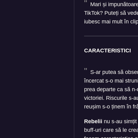
Mari și impunătoare
TikTok? Puteți să ved
iubesc mai mult în cli
CARACTERISTICI
S-ar putea să obser
încercat s-o mai stru
prea departe ca să n-
victoriei. Riscurile s
reușim s-o ținem în frâ
Rebelii
nu s-au simțit
buff-uri care să le cr