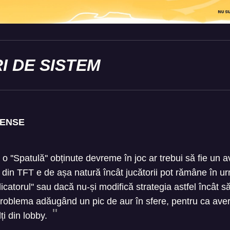
I DE SISTEM
PENSE
 o ''Spatulă'' obținute devreme în joc ar trebui să fie un a
din TFT e de așa natură încât jucătorii pot rămâne în u
licatorul'' sau dacă nu-și modifică strategia astfel încât 
roblema adăugând un pic de aur în sfere, pentru ca avere
ți din lobby.