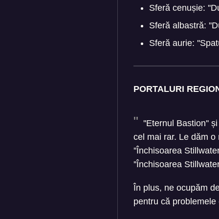
Sferă cenușie: ''D
Sferă albastră: ''
Sferă aurie: ''Spat
PORTALURI REGIO
''Eternul Bastion'' și
cel mai rar. Le dăm o 
''Închisoarea Stillwat
''Închisoarea Stillwater
În plus, ne ocupăm de n
pentru că problemele