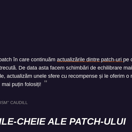
 patch în care continuăm
actualizările dintre patch-uri
pe 
recută. De data asta facem schimbări de echilibrare mai 
le, actualizăm unele sfere cu recompense și le oferim o 
mai puțin folosiți!
ISM'' CAUDILL
LE-CHEIE ALE PATCH-ULUI