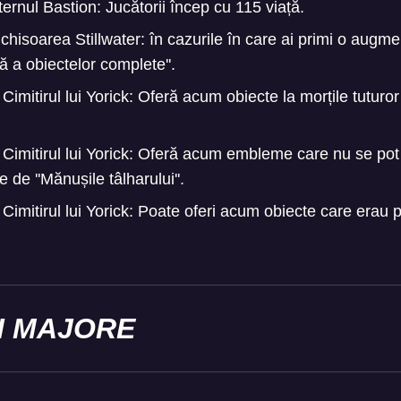
ul Bastion: Jucătorii încep cu 115 viață.
soarea Stillwater: în cazurile în care ai primi o augmen
ă a obiectelor complete''.
itirul lui Yorick: Oferă acum obiecte la morțile tuturor 
itirul lui Yorick: Oferă acum embleme care nu se pot 
e de ''Mănușile tâlharului''.
itirul lui Yorick: Poate oferi acum obiecte care erau p
.
I MAJORE