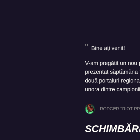
Bine ați venit!
V-am pregătit un nou
prezentat săptămâna t
două portaluri regiona
unora dintre campionii 
RODGER ''RIOT PR
SCHIMBĂRI