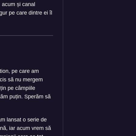
 acum și canal
gur pe care dintre ei îl
tion, pe care am
ecis să nu mergem
țin pe câmpiile
ustăm puțin. Sperăm să
am lansat o serie de
bună, iar acum vrem să