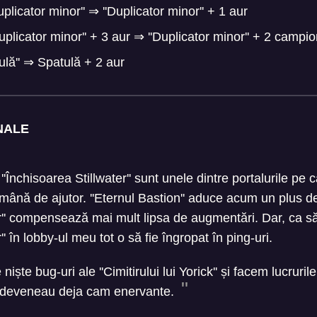
uplicator minor''
⇒
''Duplicator minor'' + 1 aur
Duplicator minor'' + 3 aur
⇒
''Duplicator minor'' + 2 campio
ulă''
⇒
Spatulă + 2 aur
NALE
 ''Închisoarea Stillwater'' sunt unele dintre portalurile pe c
mână de ajutor. ''Eternul Bastion'' aduce acum un plus de 
er'' compensează mai mult lipsa de augmentări. Dar, ca să 
'' în lobby-ul meu tot o să fie îngropat în ping-uri.
iște bug-uri ale ''Cimitirului lui Yorick'' și facem lucruril
 deveneau deja cam enervante.