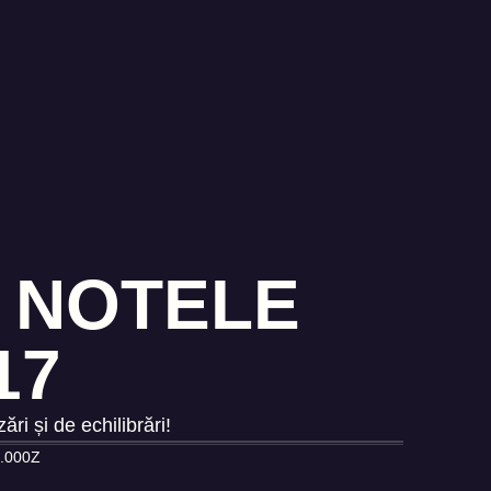
– NOTELE
17
ri și de echilibrări!
.000Z