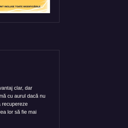
vantaj clar, dar
rmă cu aurul dacă nu
să recupereze
a lor să fie mai