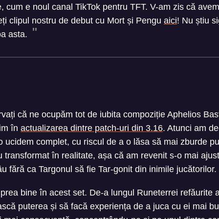
, cum e noul canal TikTok pentru TFT. V-am zis că avem
eți clipul nostru de debut cu Mort și Pengu
aici
! Nu știu si
pa asta.
vați că ne ocupăm tot de iubita compoziție Aphelios Bas
nim în
actualizarea dintre patch-uri din 3.16
. Atunci am d
o ucidem complet, cu riscul de a o lăsa să mai zburde pu
-au transformat în realitate, așa că am revenit s-o mai aj
u fără ca Targonul să fie Tar-gonit din inimile jucătorilor.
 prea bine în acest set. De-a lungul Runeterrei refăurite 
ească puterea și să facă experiența de a juca cu ei mai 