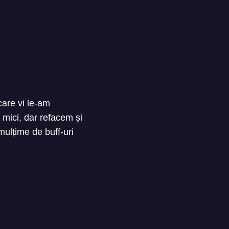
care vi le-am
mici, dar refacem și
mulțime de buff-uri