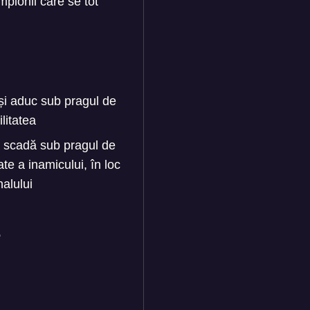
pionii care se tot
și aduc sub pragul de
ilitatea
ă scadă sub pragul de
pate a inamicului, în loc
nalului
%