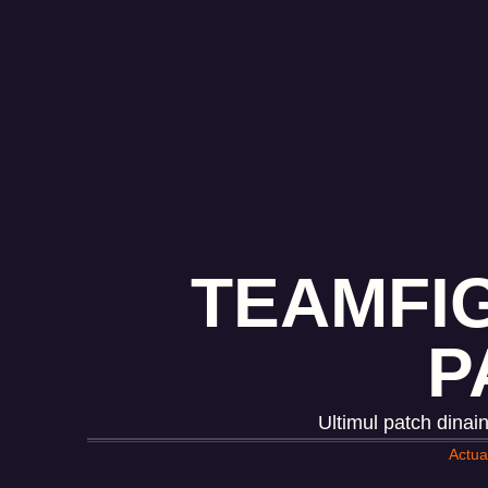
TEAMFIG
P
Ultimul patch dinain
Actual