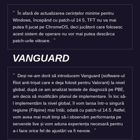
În afară de actualizarea cerințelor minime pentru
Windows, începând cu patch-ul 14.5, TFT nu va mai
putea fi jucat pe ChromeOS, deci jucătorii care folosesc
acest sistem de operare nu vor mai putea descărca
patch-urile viitoare.
VANGUARD
Deși ne-am dorit să introducem Vanguard (software-ul
Riot anti-trișat care e deja folosit pentru Valorant) la nivel
global, după ce am analizat testele de diagnoză pe PBE,
am decis să modificăm planul de implementare. În loc să-
l implementăm la nivel global, îl vom lansa într-o singură
regiune (Filipine) mai întâi, odată cu patch-ul 14.5. Astfel,
vom avea mai mult timp să-i observăm performanța pe
serverele live și vom aduna experiența necesară pentru
a-i face orice fel de ajustări va fi nevoie.