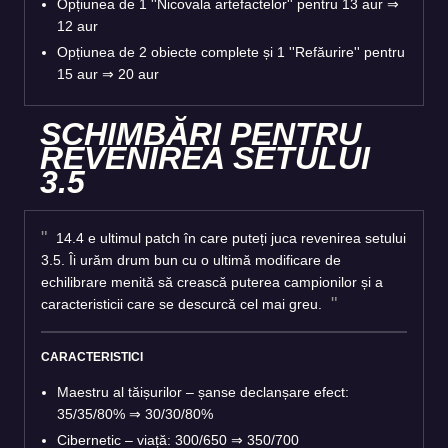
Opțiunea de 1 ''Nicovala artefactelor'' pentru 13 aur ⇒
12 aur
Opțiunea de 2 obiecte complete și 1 ''Refăurire'' pentru
15 aur ⇒ 20 aur
SCHIMBĂRI PENTRU
REVENIREA SETULUI
3.5
14.4 e ultimul patch în care puteți juca revenirea setului
3.5. Îi urăm drum bun cu o ultimă modificare de
echilibrare menită să crească puterea campionilor și a
caracteristicii care se descurcă cel mai greu.
CARACTERISTICI
Maestru al tăișurilor – șanse declanșare efect:
35/35/80% ⇒ 30/30/80%
Cibernetic – viață: 300/650 ⇒ 350/700