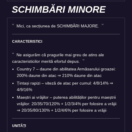
SCHIMBĂRI MINORE
Mici, ca secțiunea de SCHIMBĂRI MAJORE.
CARACTERISTICI
Ne asigurăm că pragurile mai greu de atins ale
caracteristicilor merită efortul depus.
Country 7 – daune din abilitatea Armăsarului groazei:
200% daune din atac ⇒ 210% daune din atac
Țintași rapizi – viteză de atac per cumul: 4/8/14% ⇒
4/9/16%
Maeștri ai vrăjilor – puterea abilităților pentru maeștrii
vrăjilor: 20/35/70/120% + 1/2/3/4% per folosire a vrăjii
⇒ 20/35/80/130% + 1/2/4/6% per folosire a vrăjii
UNITĂȚI