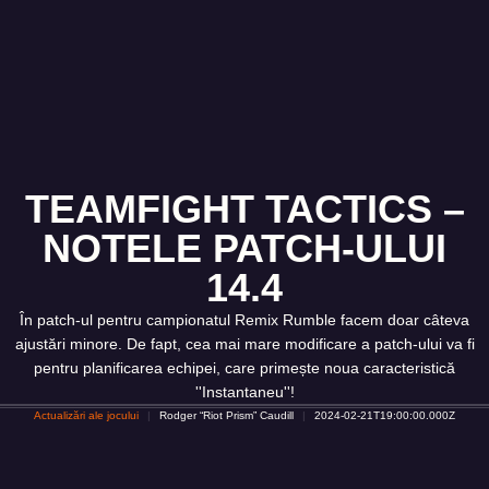
TEAMFIGHT TACTICS –
NOTELE PATCH-ULUI
14.4
În patch-ul pentru campionatul Remix Rumble facem doar câteva
ajustări minore. De fapt, cea mai mare modificare a patch-ului va fi
pentru planificarea echipei, care primește noua caracteristică
''Instantaneu''!
Actualizări ale jocului
Rodger “Riot Prism” Caudill
2024-02-21T19:00:00.000Z