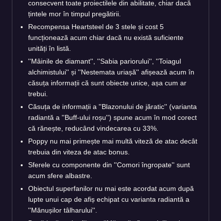
consecvent toate proiectilele din abilitate, chiar dacă
țintele mor în timpul pregătirii.
Recompensa Heartsteel de 3 stele și cost 5
funcționează acum chiar dacă nu există suficiente
unități în listă.
''Mâinile de diamant'', ''Sabia pariorului'', ''Toiagul
alchimistului'' și ''Nestemata uriașă'' afișează acum în
căsuța informații că sunt obiecte unice, așa cum ar
trebui.
Căsuța de informații a ''Blazonului de jăratic'' (varianta
radiantă a ''Buff-ului roșu'') spune acum în mod corect
că rănește, reducând vindecarea cu 33%.
Poppy nu mai primește mai multă viteză de atac decât
trebuia din viteza de atac bonus.
Sferele cu componente din ''Comori îngropate'' sunt
acum sfere albastre.
Obiectul superfanilor nu mai este acordat acum după
lupte unui cap de afiș echipat cu varianta radiantă a
''Mănușilor tâlharului''.