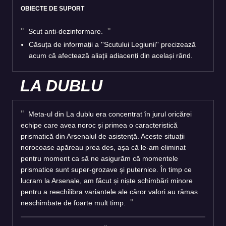
OBIECTE DE SUPORT
Scut anti-dezinformare.
Căsuța de informații a ''Scutului Legiunii'' precizează
acum că afectează aliații adiacenți din același rând.
LA DUBLU
Meta-ul din La dublu era concentrat în jurul oricărei
echipe care avea noroc și primea o caracteristică
prismatică din Arsenalul de asistență. Aceste situații
norocoase apăreau prea des, așa că le-am eliminat
pentru moment ca să ne asigurăm că momentele
prismatice sunt super-grozave și puternice. În timp ce
lucram la Arsenale, am făcut și niște schimbări minore
pentru a reechilibra variantele ale căror valori au rămas
neschimbate de foarte mult timp.