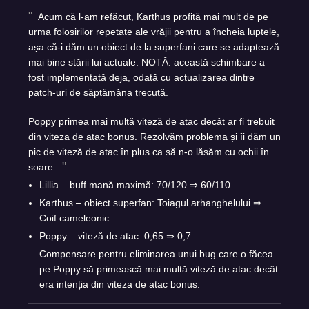
Acum că l-am refăcut, Karthus profită mai mult de pe
urma folosirilor repetate ale vrăjii pentru a încheia luptele,
așa că-i dăm un obiect de la superfani care se adaptează
mai bine stării lui actuale. NOTĂ: această schimbare a
fost implementată deja, odată cu actualizarea dintre
patch-uri de săptămâna trecută.
Poppy primea mai multă viteză de atac decât ar fi trebuit
din viteza de atac bonus. Rezolvăm problema și îi dăm un
pic de viteză de atac în plus ca să n-o lăsăm cu ochii în
soare.
Lillia – buff mană maximă: 70/120 ⇒ 60/110
Karthus – obiect superfan: Toiagul arhanghelului ⇒
Coif cameleonic
Poppy – viteză de atac: 0,65 ⇒ 0,7
Compensare pentru eliminarea unui bug care o făcea
pe Poppy să primească mai multă viteză de atac decât
era intenția din viteza de atac bonus.