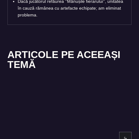
Dacă jucătorul refăurea ''Mănușile fierarului'', unitatea
în cauză rămânea cu artefacte echipate; am eliminat
problema.
ARTICOLE PE ACEEAȘI
TEMĂ