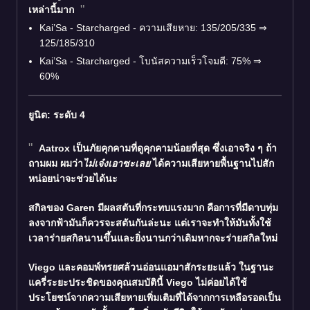
เหล่านี้มาก
Kai’Sa - Starcharged - ความเสียหาย: 135/205/335 ⇒
125/185/310
Kai’Sa - Starcharged - โบนัสความเร็วโจมตี: 75% ⇒
60%
ยูนิต: ระดับ 4
Aatrox
เป็นภัยคุกคามที่ดูคุกคามน้อยที่สุด ซึ่งเอาจริง ๆ ถ้า
ถามผม ผมว่า
ไม่เจ๋งเอาซะเลย
ได้ความเสียหายพื้นฐานไปสัก
หน่อยน่าจะช่วยได้นะ
สกิลของ
Garen
มีผลสตันที่กระทบแรงมาก คือการที่มีดาบทุ่ม
ลงจากฟ้ามันก็ควรจะสตันกันล่ะนะ แต่เราจะทำให้มันทั้งใช้
เวลาร่ายสกิลนานขึ้นและยิ่งนานกว่าเดิมหากจะร่ายสกิลใหม่
Viego
และคอมพ์ทรยศล้วนอ่อนแอมาสักระยะแล้ว ในฐานะ
แครี่ระยะประชิดของคุณสมบัตินี้ Viego ไม่ค่อยได้ใช้
ประโยชน์จากความเสียหายเพิ่มเติมที่ได้จากการเหลือรอดเป็น