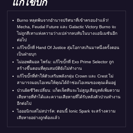
แก้ไขบั๊ก
Burno หลุดพ้นจากอำนาจปริศนาที่เข้าครอบงำแล้ว!
Mecha, Feudal Future และ Galactic Victory Burno จะ
ไม่ถูกสีเทาแห่งความว่างเปล่ากลบทับในบางแอนิเมชันอีก
ต่อไป
แก้ไขบั๊กที่ Hand Of Justice สุ่มโอกาสเกินมาหนึ่งครั้งตอน
เป็นฝ่ายบุก
ไม่ออพติมอล ไพร์ม: แก้ไขบั๊กที่ Exo Prime Selector ถูก
สร้างขึ้นตอนที่คุณสมบัติยังไม่ทำงาน
แก้ไขบั๊กที่ทำให้ตัวเสริมพลังกลุ่ม Crown และ Crest ไม่
สามารถมอบไอเทมให้คุณได้ถ้าช่องไอเทมของคุณเต็มอยู่
ป่วนผิดชีวิตเปลี่ยน: แก็ดเจ็ตทีนจะไม่สูญเสียบูสต์เพิ่มความ
เสียหายที่ทำได้และความเสียหายที่ได้รับหลังตัวป่วนทำงาน
อีกต่อไป
ไอออนิกแต่ไม่สปาร์ค: ตอนนี้ Ionic Spark จะสร้างความ
เสียหายอย่างถูกต้องแล้ว