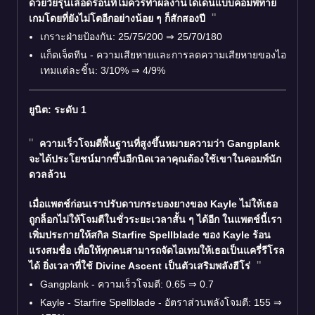
ด้วยวัยรุ่นเลือดร้อนที่ไม่ควรทำผลงานได้เด่นแบบคอมพ์ท้าย
เกมโดยที่ยังไม่โตอีกอย่างน้อย ๆ ก็สักสองปี
เกราะฝ่ายป้องกัน: 25/75/200 ⇒ 25/70/180
แก็ดเจ็ตทีน - ความเสียหายและการลดความเสียหายของไอ
เทมแต่ละชิ้น: 3/10% ⇒ 4/9%
ยูนิต: ระดับ 1
ความเร็วโจมตีพื้นฐานที่สูงขึ้นหมายความว่า
Gangplank
จะได้ประโยชน์มากขึ้นอีกนิดเวลาคุณต้องใช้เขาในคอมพ์นัก
ดวลล้วน
เมื่อแพตช์ก่อนเราปรับดาบ
กระบองยาง
ของ Kayle ไม่ให้เธอ
ถูกล็อกไม่ให้โจมตีในชั่วระยะเวลาสั้น ๆ ได้อีก ในแพตช์นี้เรา
เพิ่ม
ประกาย
ให้สกิล Starfire Spellblade ของ
Kayle
ร้อน
แรงสมชื่อ เพื่อให้ทุกคนสามารถจัดไอเทมให้เธอเป็นแครี่รีโรล
ได้ ยิ่งเวลาที่ใช้ Divine Ascent เป็นตัวเสริมพลังฮีโร่
Gangplank - ความเร็วโจมตี: 0.65 ⇒ 0.7
Kayle - Starfire Spellblade - อัตราส่วนพลังโจมตี: 155 ⇒