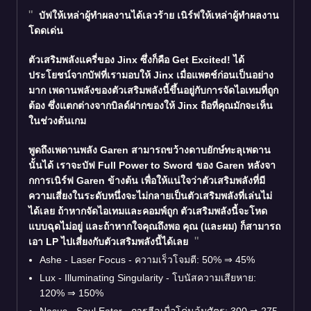
บัฟให้เหล่าผู้ทำผลงานได้เลวร้าย เนิร์ฟให้เหล่าผู้ทำผลงาน
โดดเด่น
ตัวเสริมพลังแครี่ของ
Jinx
ซึ่งก็คือ Get Excited! ได้
ประโยชน์จากบัฟที่เรามอบให้ Jinx เมื่อแพตช์ก่อนเป็นอย่าง
มาก เพดานพลังของตัวเสริมพลังนี้ขึ้นอยู่กับการจัดไอเทมที่ถูก
ต้อง ซึ่งแตกต่างจากบิลด์ฝากของให้ Jinx ถือที่คุณมักจะเห็น
ในช่วงต้นเกม
พูดถึงเพดานพลัง
Garen
สามารถขว้างดาบยักษ์ทะลุเพดาน
นั้นได้ เราจะบัฟ Full Power to Sword ของ Garen หลังจา
กการเนิร์ฟ Garen ข้างต้น เพื่อให้แน่ใจว่าตัวเสริมพลังที่มี
ความเสี่ยงในระดับหนึ่งจะไม่กลายเป็นตัวเสริมพลังที่เล่นไม่
ได้เลย ถ้าหากจัดไอเทมและคอมพ์ถูก ตัวเสริมพลังนี้จะโหด
แบบฉุดไม่อยู่ และถ้าหากใจคุณถึงพอ คุณ (และผม) ก็สามารถ
เอา LP ไปเสี่ยงกับตัวเสริมพลังนี้ได้เลย
Ashe - Laser Focus - ความเร็วโจมตี: 50% ⇒ 45%
Lux - Illuminating Singularity - โบนัสความเสียหาย:
120% ⇒ 150%
Nasus - Soul Eater - การฮีลเมื่อโค่นล้มศัตรู: 300 ⇒ 275