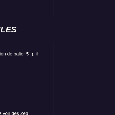
ILES
n de palier 5+), il
z voir des Zed