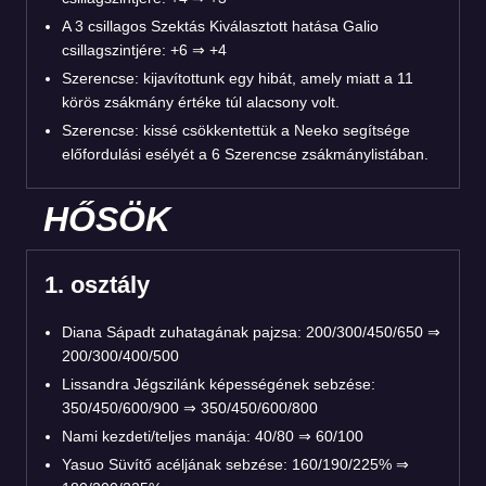
A 3 csillagos Szektás Kiválasztott hatása Galio
csillagszintjére: +6 ⇒ +4
Szerencse: kijavítottunk egy hibát, amely miatt a 11
körös zsákmány értéke túl alacsony volt.
Szerencse: kissé csökkentettük a Neeko segítsége
előfordulási esélyét a 6 Szerencse zsákmánylistában.
HŐSÖK
1. osztály
Diana Sápadt zuhatagának pajzsa: 200/300/450/650 ⇒
200/300/400/500
Lissandra Jégszilánk képességének sebzése:
350/450/600/900 ⇒ 350/450/600/800
Nami kezdeti/teljes manája: 40/80 ⇒ 60/100
Yasuo Süvítő acéljának sebzése: 160/190/225% ⇒