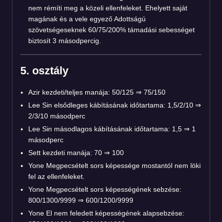
nem rémíti meg a közeli ellenfeleket. Ehelyett saját
magának és a vele egyező Adottságú
szövetségeseknek 60/75/200% támadási sebességet
biztosít 3 másodpercig.
5. osztály
Azir kezdeti/teljes manája: 50/125 ⇒ 75/150
Lee Sin elsődleges kábításának időtartama: 1,5/2/10 ⇒
2/3/10 másodperc
Lee Sin másodlagos kábításának időtartama: 1,5 ⇒ 1
másodperc
Sett kezdeti manája: 70 ⇒ 100
Yone Megpecsételt sors képessége mostantól nem löki
fel az ellenfeleket.
Yone Megpecsételt sors képességének sebzése:
800/1300/9999 ⇒ 600/1200/9999
Yone El nem feledett képességének alapsebzése: