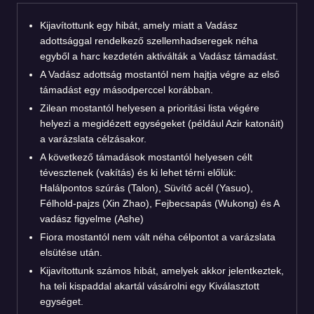
Kijavítottunk egy hibát, amely miatt a Vadász
adottsággal rendelkező szellemhadseregek néha
egyből a harc kezdetén aktiválták a Vadász támadást.
A Vadász adottság mostantól nem hajtja végre az első
támadást egy másodperccel korábban.
Zilean mostantól helyesen a prioritási lista végére
helyezi a megidézett egységeket (például Azir katonáit)
a varázslata célzásakor.
A következő támadások mostantól helyesen célt
tévesztenek (vakítás) és ki lehet térni előlük:
Halálpontos szúrás (Talon), Süvítő acél (Yasuo),
Félhold-pajzs (Xin Zhao), Fejbecsapás (Wukong) és A
vadász figyelme (Ashe)
Fiora mostantól nem vált néha célpontot a varázslata
elsütése után.
Kijavítottunk számos hibát, amelyek akkor jelentkeztek,
ha teli kispaddal akartál vásárolni egy Kiválasztott
egységet.