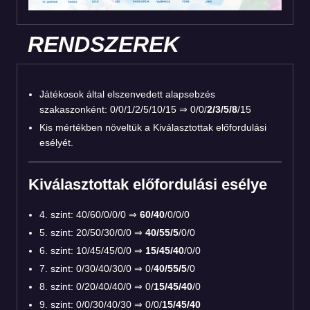
RENDSZEREK
Játékosok által elszenvedett alapsebzés
szakaszonként: 0/0/1/2/5/10/15 ⇒ 0/0/
2/3/5/8
/15
Kis mértékben növeltük a Kiválasztottak előfordulási
esélyét.
Kiválasztottak előfordulási esélye
4. szint: 40/60/0/0/0 ⇒
60/40
/0/0/0
5. szint: 20/50/30/0/0 ⇒
40/55/5
/0/0
6. szint: 10/45/45/0/0 ⇒
15/45/40
/0/0
7. szint: 0/30/40/30/0 ⇒ 0/
40/55/5
/0
8. szint: 0/20/40/40/0 ⇒ 0/
15/45/40
/0
9. szint: 0/0/30/40/30 ⇒ 0/0/
15/45/40