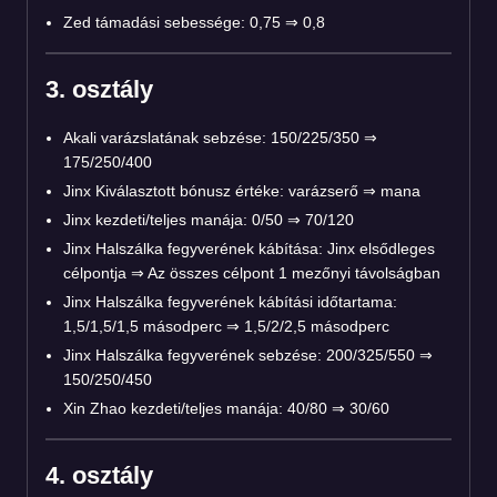
Zed támadási sebessége: 0,75 ⇒ 0,8
3. osztály
Akali varázslatának sebzése: 150/225/350 ⇒
175/250/400
Jinx Kiválasztott bónusz értéke: varázserő ⇒ mana
Jinx kezdeti/teljes manája: 0/50 ⇒ 70/120
Jinx Halszálka fegyverének kábítása: Jinx elsődleges
célpontja ⇒ Az összes célpont 1 mezőnyi távolságban
Jinx Halszálka fegyverének kábítási időtartama:
1,5/1,5/1,5 másodperc ⇒ 1,5/2/2,5 másodperc
Jinx Halszálka fegyverének sebzése: 200/325/550 ⇒
150/250/450
Xin Zhao kezdeti/teljes manája: 40/80 ⇒ 30/60
4. osztály