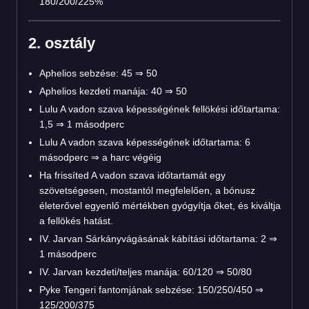
180/200/225%
2. osztály
Aphelios sebzése: 45 ⇒ 50
Aphelios kezdeti manája: 40 ⇒ 50
Lulu A vadon szava képességének fellökési időtartama:
1,5 ⇒ 1 másodperc
Lulu A vadon szava képességének időtartama: 6
másodperc ⇒ a harc végéig
Ha frissíted A vadon szava időtartamát egy
szövetségesen, mostantól megfelelően, a bónusz
életerővel egyenlő mértékben gyógyítja őket, és kiváltja
a fellökés hatást.
IV. Jarvan Sárkányvágásának kábítási időtartama: 2 ⇒
1 másodperc
IV. Jarvan kezdeti/teljes manája: 60/120 ⇒ 50/80
Pyke Tengeri fantomjának sebzése: 150/250/450 ⇒
125/200/375