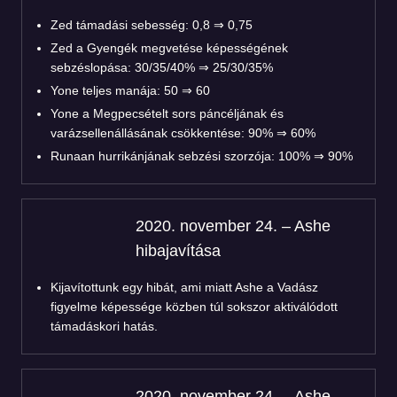
Zed támadási sebesség: 0,8 ⇒ 0,75
Zed a Gyengék megvetése képességének
sebzéslopása: 30/35/40% ⇒ 25/30/35%
Yone teljes manája: 50 ⇒ 60
Yone a Megpecsételt sors páncéljának és
varázsellenállásának csökkentése: 90% ⇒ 60%
Runaan hurrikánjának sebzési szorzója: 100% ⇒ 90%
2020. november 24. – Ashe
hibajavítása
Kijavítottunk egy hibát, ami miatt Ashe a Vadász
figyelme képessége közben túl sokszor aktiválódott
támadáskori hatás.
2020. november 24. – Ashe