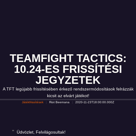
TEAMFIGHT TACTICS:
10.24-ES FRISSÍTÉSI
JEGYZETEK
A TFT legújabb frissítésében érkező rendszermódosítások felrázzák
kicsit az elvárt játékot!
Játékfrissítések
Riot Beernana
2020-11-23T18:00:00.000Z
Üdvözlet, Felvilágosultak!