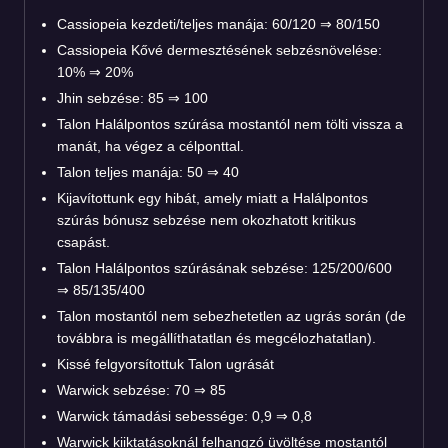
Cassiopeia kezdeti/teljes manája: 60/120 ⇒ 80/150
Cassiopeia Kővé dermesztésének sebzésnövelése:
10% ⇒ 20%
Jhin sebzése: 85 ⇒ 100
Talon Halálpontos szúrása mostantól nem tölti vissza a
manát, ha végez a célponttal.
Talon teljes manája: 50 ⇒ 40
Kijavítottunk egy hibát, amely miatt a Halálpontos
szúrás bónusz sebzése nem okozhatott kritikus
csapást.
Talon Halálpontos szúrásának sebzése: 125/200/600
⇒ 85/135/400
Talon mostantól nem sebezhetetlen az ugrás során (de
továbbra is megállíthatatlan és megcélozhatatlan).
Kissé felgyorsítottuk Talon ugrását
Warwick sebzése: 70 ⇒ 85
Warwick támadási sebessége: 0,9 ⇒ 0,8
Warwick kiiktatásoknál felhangzó üvöltése mostantól