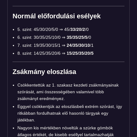
Normál előfordulási esélyek
5. szint: 45/30/20/5/0 ⇒ 45/
33/20/2
/0
6. szint: 30/35/25/10/0 ⇒
35/35/25/5
/0
7. szint: 19/35/30/15/1 ⇒
24/35/30/10
/1
8. szint: 14/25/35/20/6 ⇒
15/25/35/20/5
Zsákmány eloszlása
Csökkentettük az 1. szakasz kezdeti zsákmányainak
szórását, ami összességében valamivel több
zsákmányt eredményez.
Eggyel csökkentjük az eloszlásbeli extrém szórást, így
ritkábban fordulhatnak elő hasonló tárgyak egy
játékban.
Nagyon kis mértékben növeltük a szürke gömbök
átlagos értékét, de kisebb eséllyel tartalmazhatják