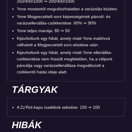
250/400/1000 ⇒ 200/400/1000
Yone mostantól megcélozhatatlan a varázslás közben.
Yone Megpecsételt sors képességének páncél- és
varázsellenállás-csökkentése: 60% ⇒ 90%
Yone teljes manája: 80 ⇒ 50
Kijavítottunk egy hibát, amely miatt Yone inaktívvá
válhatott a Megpecsételt sors elsütése után.
Kijavítottunk egy hibát, amely miatt Yone ellenállás-
csökkentése nem frissült megfelelően, ha a célpont
páncélja vagy varázsellenállása megváltozott a
csökkentő hatás ideje alatt.
TÁRGYAK
A Zz'Rot-kapu ivadékok sebzése: 150 ⇒ 100
HIBÁK