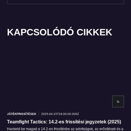
KAPCSOLÓDÓ CIKKEK
JÁTÉKFRISSÍTÉSEK
2025-04-15T18:00:00.000Z
JÁT
Teamfight Tactics: 14.2-es frissítési jegyzetek (2025)
Tea
Hackeld be magad a 14.2-es frissítésbe az adottságok, az erősítések és a
A 13