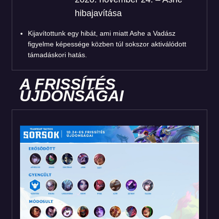
hibajavítása
Kijavítottunk egy hibát, ami miatt Ashe a Vadász
figyelme képessége közben túl sokszor aktiválódott
támadáskori hatás.
A FRISSÍTÉS
ÚJDONSÁGAI