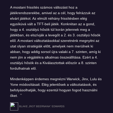
A mostani frissítés számos változást hoz a
játékrendszerekbe, amivel az a cél, hogy felrázzuk az
elvárt játékot. Az elmúlt néhány frissítésben elég
egysíkúvá vált a TFT-beli játék. Konkrétan az a gond,
hogy a 4. osztályú hősök túl korán jelennek meg a
játékban, és elszívják a levegőt a 2. és 3. osztályú hősök
elől. A mostani változtatásokkal szeretnénk megnyitni az
utat olyan stratégiák előtt, amelyek nem merülnek ki
abban, hogy addig sorsol újra valaki a 7. szinten, amíg ki
nem jön a végjátékra alkalmas összeállítása. Ezért a 4.
osztályú hősök és a Kiválasztottak először a 8. szinten
fordulhatnak elő.
Mindenképpen érdemes megnézni Warwick, Jinx, Lulu és
Yone módosításait. Elég jelentősek a változtatások, és
befolyásolhatják, hogy ezentúl hogyan fogod használni
őket.
BLAKE „RIOT BEERNANA” EDWARDS