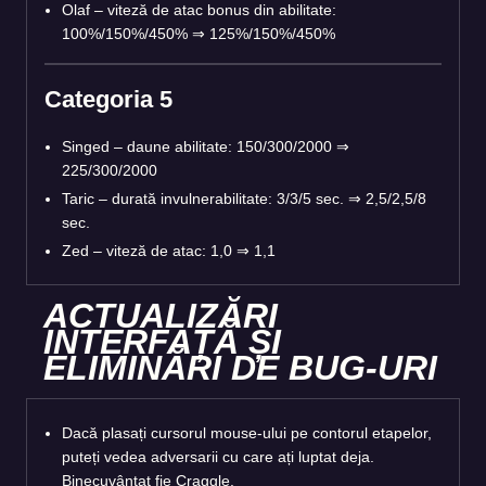
Olaf – viteză de atac bonus din abilitate:
100%/150%/450% ⇒ 125%/150%/450%
Categoria 5
Singed – daune abilitate: 150/300/2000 ⇒
225/300/2000
Taric – durată invulnerabilitate: 3/3/5 sec. ⇒ 2,5/2,5/8
sec.
Zed – viteză de atac: 1,0 ⇒ 1,1
ACTUALIZĂRI
INTERFAȚĂ ȘI
ELIMINĂRI DE BUG-URI
Dacă plasați cursorul mouse-ului pe contorul etapelor,
puteți vedea adversarii cu care ați luptat deja.
Binecuvântat fie Craggle.