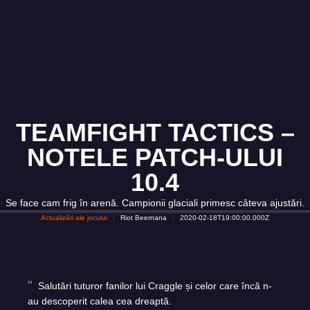
TEAMFIGHT TACTICS –
NOTELE PATCH-ULUI
10.4
Se face cam frig în arenă. Campionii glaciali primesc câteva ajustări.
Actualizări ale jocului
Riot Beernana
2020-02-18T19:00:00.000Z
Salutări tuturor fanilor lui Craggle și celor care încă n-
au descoperit calea cea dreaptă.