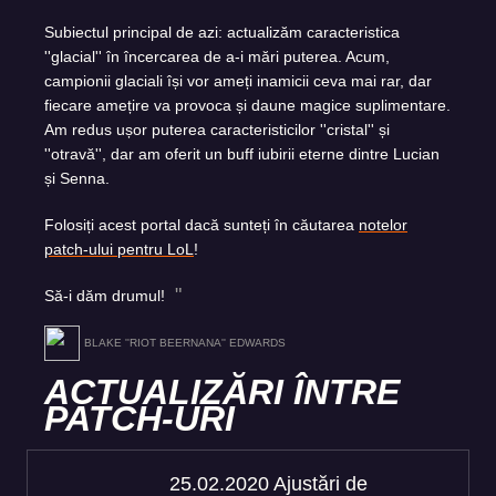
Subiectul principal de azi: actualizăm caracteristica
''glacial'' în încercarea de a-i mări puterea. Acum,
campionii glaciali își vor ameți inamicii ceva mai rar, dar
fiecare amețire va provoca și daune magice suplimentare.
Am redus ușor puterea caracteristicilor ''cristal'' și
''otravă'', dar am oferit un buff iubirii eterne dintre Lucian
și Senna.
Folosiți acest portal dacă sunteți în căutarea
notelor
patch-ului pentru LoL
!
Să-i dăm drumul!
BLAKE ''RIOT BEERNANA'' EDWARDS
ACTUALIZĂRI ÎNTRE
PATCH-URI
25.02.2020 Ajustări de