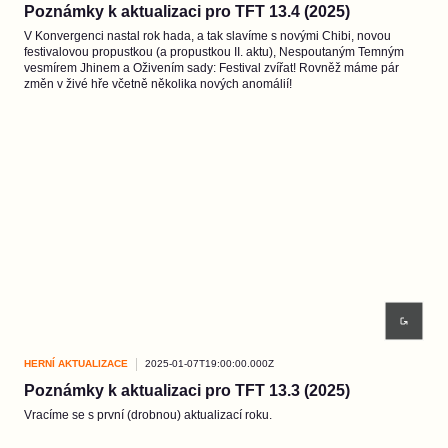
Poznámky k aktualizaci pro TFT 13.4 (2025)
V Konvergenci nastal rok hada, a tak slavíme s novými Chibi, novou
festivalovou propustkou (a propustkou II. aktu), Nespoutaným Temným
vesmírem Jhinem a Oživením sady: Festival zvířat! Rovněž máme pár
změn v živé hře včetně několika nových anomálií!
HERNÍ AKTUALIZACE
2025-01-07T19:00:00.000Z
Poznámky k aktualizaci pro TFT 13.3 (2025)
Vracíme se s první (drobnou) aktualizací roku.