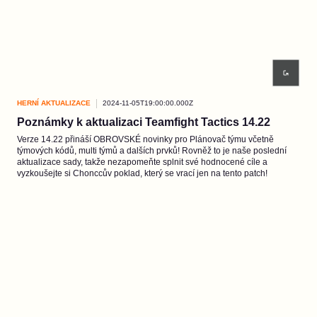
HERNÍ AKTUALIZACE
2024-11-05T19:00:00.000Z
Poznámky k aktualizaci Teamfight Tactics 14.22
Verze 14.22 přináší OBROVSKÉ novinky pro Plánovač týmu včetně
týmových kódů, multi týmů a dalších prvků! Rovněž to je naše poslední
aktualizace sady, takže nezapomeňte splnit své hodnocené cíle a
vyzkoušejte si Chonccův poklad, který se vrací jen na tento patch!