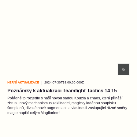
HERNÍ AKTUALIZACE
2024-07-30T18:00:00.000Z
Poznámky k aktualizaci Teamfight Tactics 14.15
Pořádně to rozjeďte s naší novou sadou Kouzla a chaos, která přináší
zbrusu nový mechanismus zaklínadel, magicky laděnou soupisku
šampionů, divoké nové augmentace a vlastnosti zastupující různé směry
magie napříč celým Magitoriem!