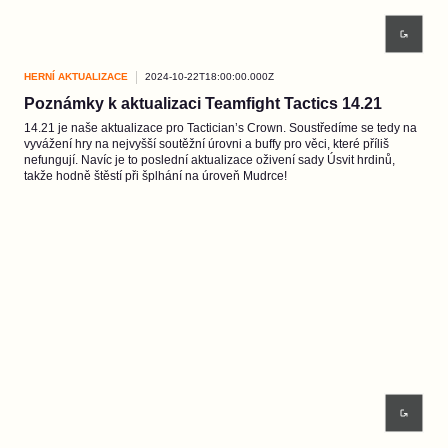
HERNÍ AKTUALIZACE
2024-10-22T18:00:00.000Z
Poznámky k aktualizaci Teamfight Tactics 14.21
14.21 je naše aktualizace pro Tactician’s Crown. Soustředíme se tedy na
vyvážení hry na nejvyšší soutěžní úrovni a buffy pro věci, které příliš
nefungují. Navíc je to poslední aktualizace oživení sady Úsvit hrdinů,
takže hodně štěstí při šplhání na úroveň Mudrce!